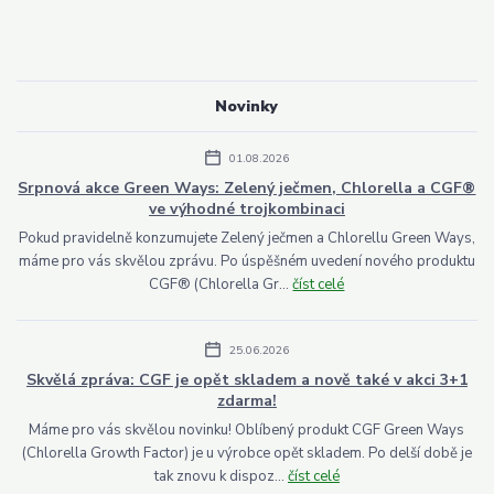
Novinky
01.08.2026
Srpnová akce Green Ways: Zelený ječmen, Chlorella a CGF®
ve výhodné trojkombinaci
Pokud pravidelně konzumujete Zelený ječmen a Chlorellu Green Ways,
máme pro vás skvělou zprávu. Po úspěšném uvedení nového produktu
CGF® (Chlorella Gr...
číst celé
25.06.2026
Skvělá zpráva: CGF je opět skladem a nově také v akci 3+1
zdarma!
Máme pro vás skvělou novinku! Oblíbený produkt CGF Green Ways
(Chlorella Growth Factor) je u výrobce opět skladem. Po delší době je
tak znovu k dispoz...
číst celé