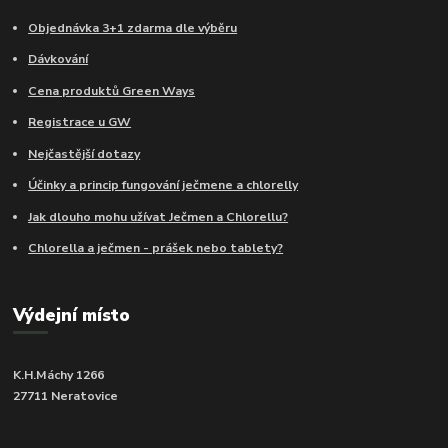
Objednávka 3+1 zdarma dle výběru
Dávkování
Cena produktů Green Ways
Registrace u GW
Nejčastější dotazy
Účinky a princip fungování ječmene a chlorelly
Jak dlouho mohu užívat Ječmen a Chlorellu?
Chlorella a ječmen - prášek nebo tablety?
Výdejní místo
K.H.Máchy 1266
27711 Neratovice