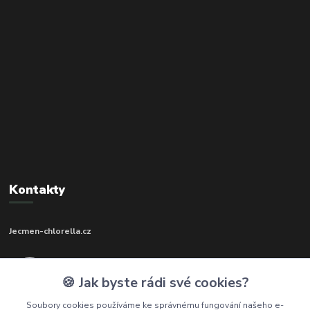
Kontakty
Jecmen-chlorella.cz
+420 602 273 592
🍪 Jak byste rádi své cookies?
(Po-Pá, 9-17 hod.)
Soubory cookies používáme ke správnému fungování našeho e-