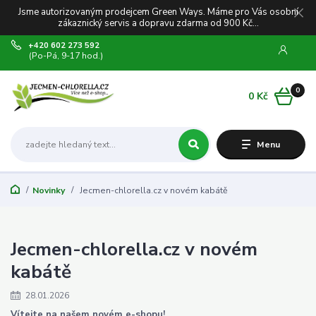
Jsme autorizovaným prodejcem Green Ways. Máme pro Vás osobní
zákaznický servis a dopravu zdarma od 900 Kč...
+420 602 273 592
(Po-Pá, 9-17 hod.)
0
0 Kč
Menu
Novinky
Jecmen-chlorella.cz v novém kabátě
Jecmen-chlorella.cz v novém
kabátě
28.01.2026
Vítejte na našem novém e-shopu!