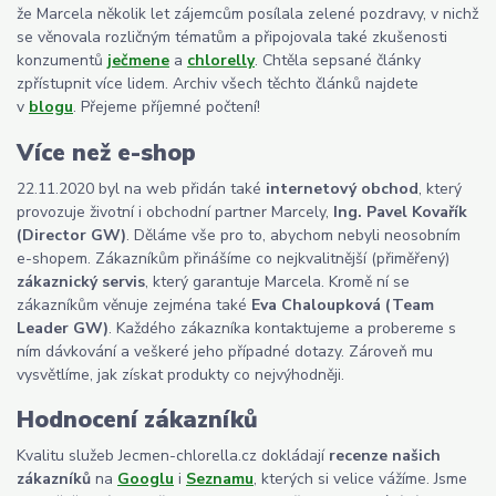
že Marcela několik let zájemcům posílala zelené pozdravy, v nichž
se věnovala rozličným tématům a připojovala také zkušenosti
konzumentů
ječmene
a
chlorelly
. Chtěla sepsané články
zpřístupnit více lidem. Archiv všech těchto článků najdete
v
blogu
. Přejeme příjemné počtení!
Více než e-shop
22.11.2020 byl na web přidán také
internetový obchod
, který
provozuje životní i obchodní partner Marcely,
Ing. Pavel Kovařík
(Director GW)
. Děláme vše pro to, abychom nebyli neosobním
e-shopem. Zákazníkům přinášíme co nejkvalitnější (přiměřený)
zákaznický servis
, který garantuje Marcela. Kromě ní se
zákazníkům věnuje zejména také
Eva Chaloupková (Team
Leader GW)
. Každého zákazníka kontaktujeme a probereme s
ním dávkování a veškeré jeho případné dotazy. Zároveň mu
vysvětlíme, jak získat produkty co nejvýhodněji.
Hodnocení zákazníků
Kvalitu služeb Jecmen-chlorella.cz dokládají
recenze našich
zákazníků
na
Googlu
i
Seznamu
, kterých si velice vážíme. Jsme