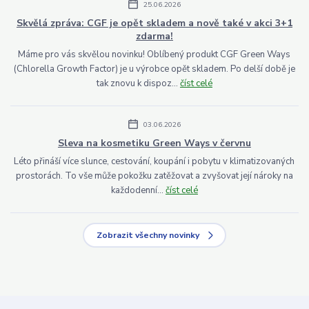
25.06.2026
Skvělá zpráva: CGF je opět skladem a nově také v akci 3+1
zdarma!
Máme pro vás skvělou novinku! Oblíbený produkt CGF Green Ways
(Chlorella Growth Factor) je u výrobce opět skladem. Po delší době je
tak znovu k dispoz...
číst celé
03.06.2026
Sleva na kosmetiku Green Ways v červnu
Léto přináší více slunce, cestování, koupání i pobytu v klimatizovaných
prostorách. To vše může pokožku zatěžovat a zvyšovat její nároky na
každodenní...
číst celé
Zobrazit všechny novinky