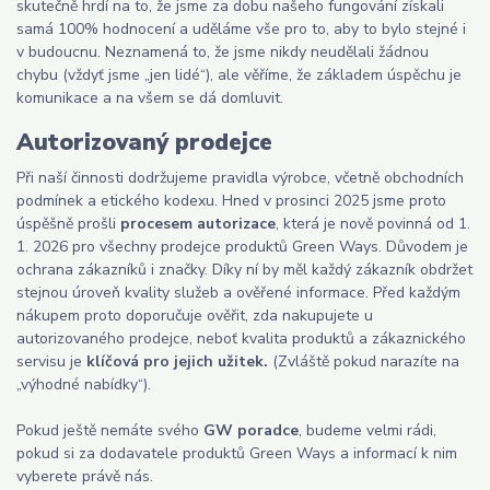
skutečně hrdí na to, že jsme za dobu našeho fungování získali
samá 100% hodnocení a uděláme vše pro to, aby to bylo stejné i
v budoucnu. Neznamená to, že jsme nikdy neudělali žádnou
chybu (vždyť jsme „jen lidé“), ale věříme, že základem úspěchu je
komunikace a na všem se dá domluvit.
Autorizovaný prodejce
Při naší činnosti dodržujeme pravidla výrobce, včetně obchodních
podmínek a etického kodexu. Hned v prosinci 2025 jsme proto
úspěšně prošli
procesem autorizace
, která je nově povinná od 1.
1. 2026 pro všechny prodejce produktů Green Ways. Důvodem je
ochrana zákazníků i značky. Díky ní by měl každý zákazník obdržet
stejnou úroveň kvality služeb a ověřené informace. Před každým
nákupem proto doporučuje ověřit, zda nakupujete u
autorizovaného prodejce, neboť kvalita produktů a zákaznického
servisu je
klíčová pro jejich užitek.
(Zvláště pokud narazíte na
„výhodné nabídky“).
Pokud ještě nemáte svého
GW poradce
, budeme velmi rádi,
pokud si za dodavatele produktů Green Ways a informací k nim
vyberete právě nás.