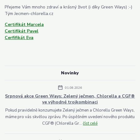
Přejeme Vám mnoho zdraví a krásný život (i díky Green Ways) :-)
Tým Jecmen-chlorella.cz
Certifikát Marcela
Certifikát Pavel
Cerfifikát Eva
Novinky
01.08.2026
Srpnová akce Green Ways: Zelený ječmen, Chlorella a CGF®
ve výhodné trojkombinaci
Pokud pravidelně konzumujete Zelený ječmen a Chlorellu Green Ways,
máme pro vás skvělou zprávu. Po úspěšném uvedení nového produktu
CGF® (Chlorella Gr...
číst celé