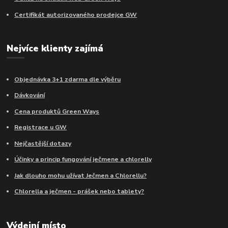
Certifikát autorizovaného prodejce GW
Nejvíce klienty zajímá
Objednávka 3+1 zdarma dle výběru
Dávkování
Cena produktů Green Ways
Registrace u GW
Nejčastější dotazy
Účinky a princip fungování ječmene a chlorelly
Jak dlouho mohu užívat Ječmen a Chlorellu?
Chlorella a ječmen - prášek nebo tablety?
Výdejní místo