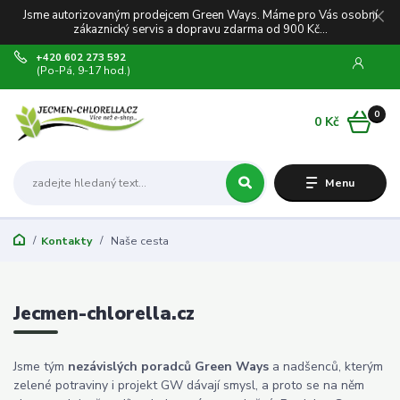
Jsme autorizovaným prodejcem Green Ways. Máme pro Vás osobní
zákaznický servis a dopravu zdarma od 900 Kč...
+420 602 273 592
(Po-Pá, 9-17 hod.)
0
0 Kč
Menu
Kontakty
Naše cesta
Jecmen-chlorella.cz
Jsme tým
nezávislých poradců Green Ways
a nadšenců, kterým
zelené potraviny i projekt GW dávají smysl, a proto se na něm