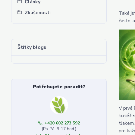
Články
Zkušenosti
Také js
často, 
Štítky blogu
Potřebujete poradit?
V prvé 
tutéž 
tlakem.
+420 602 273 592
(Po-Pá, 9-17 hod.)
pro kaž