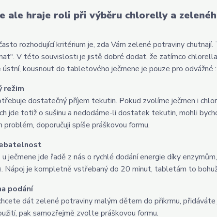
e ale hraje roli při výběru chlorelly a zelen
 často rozhodující kritérium je, zda Vám zelené potraviny chutnají
nat". V této souvislosti je jistě dobré dodat, že zatímco chlorell
ě ústní, kousnout do tabletového ječmene je pouze pro odvážné :
ý režim
třebuje dostatečný příjem tekutin. Pokud zvolíme ječmen i chlore
ch jde totiž o sušinu a nedodáme-li dostatek tekutin, mohli byc
 problém, doporučuji spíše práškovou formu.
řebatelnost
 u ječmene jde řadě z nás o rychlé dodání energie díky enzymům, 
). Nápoj je kompletně vstřebaný do 20 minut, tabletám to bohu
ma podání
hcete dát zelené potraviny malým dětem do příkrmu, přidáváte je
oužití, pak samozřejmě zvolte práškovou formu.