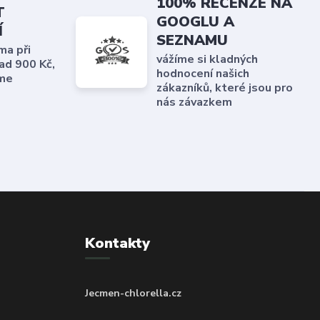
100% RECENZE NA
T
GOOGLU A
Í
SEZNAMU
ma při
vážíme si kladných
ad 900 Kč,
hodnocení našich
me
zákazníků, které jsou pro
nás závazkem
Kontakty
Jecmen-chlorella.cz