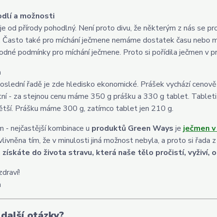
odlí a možnosti
je od přírody pohodlný. Není proto divu, že některým z nás se pr
. Často také pro míchání ječmene nemáme dostatek času nebo m
odné podmínky pro míchání ječmene. Proto si pořídila ječmen v pr
a
oslední řadě je zde hledisko ekonomické. Prášek vychází cenově pří
ní - za stejnou cenu máme 350 g prášku a 330 g tablet. Tableti
větší. Prášku máme 300 g, zatímco tablet jen 210 g.
 - nejčastější kombinace u
produktů Green Ways
je
ječmen v
ovlivněna tím, že v minulosti jiná možnost nebyla, a proto si řada 
,
získáte do života stravu, která naše tělo pročistí, vyživí, 
draví!
a
další otázky?