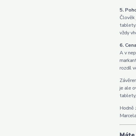
5. Poh
Člověk 
tablety
vždy vh
6. Cen
A v nep
markant
rozdíl 
Závěrem
je ale 
tablety
Hodně z
Marcel
Máte 