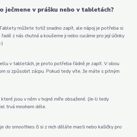
ého ječmene v prášku nebo v tabletách?
. Tablety můžete totiž snadno zapít, ale nápoj je potřeba si
a řadě z nás chutná a koušeme ji nebo cucáme pro její účinky
-)
llu v tabletách, je proto potřeba řádně je zapít. V obou
hom si způsobit zácpu. Pokud tedy víte, že máte s pitným
které jsou v něm v hojné míře obsažené. (Je-li tedy
žel trvá mnohem déle.
 do smoothies či si z nich děláte masti nebo kašičky pro