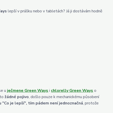
Ways
lepší v prášku nebo v tabletách? Já ji dostávám hodně
 se u
ječmene Green Ways
i
chlorelly Green Ways
o
ito
žádné pojivo
, došlo pouze k mechanickému působení
 "Co je lepší", tím pádem není jednoznačná
, protože