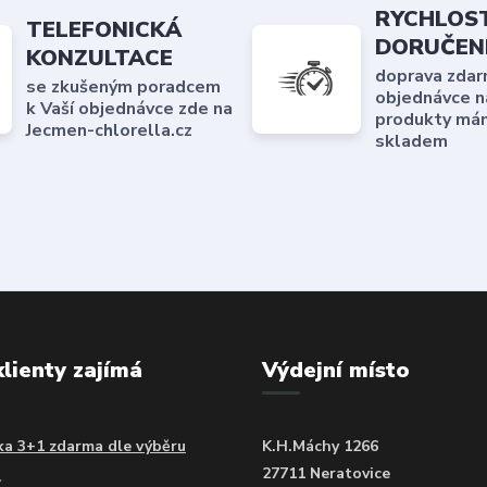
RYCHLOS
TELEFONICKÁ
DORUČEN
KONZULTACE
doprava zdar
se zkušeným poradcem
objednávce n
k Vaší objednávce zde na
produkty má
Jecmen-chlorella.cz
skladem
klienty zajímá
Výdejní místo
a 3+1 zdarma dle výběru
K.H.Máchy 1266
27711 Neratovice
í