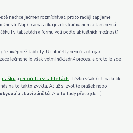
ostě nechce ječmen rozmíchávat, proto raději zapijeme
ožnosti. Např. kamarádka jezdí s karavanem a tam nemá
ášku i v tabletách a formu volí podle aktuálních možností.
znivěji než tablety. U chlorelly není rozdíl nijak
zace ječmene je však velmi nákladný proces, a proto je zde
 prášku
a
chlorella v tabletách
. Těžko však říct, na kolik
z nás na to takto zvykla. Ať už si zvolíte prášek nebo
odkyselí a zbaví zánětů.
A o to tady přece jde :-)