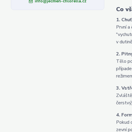
info@jecmen-chlorella.cz
Co vš
1. Chuť
První a
"vychut
v dutin
2. Pitn
Tělo po
případe
režimem
3. Vst
Zvláště
čerstvý
4. For
Pokud c
zevní p