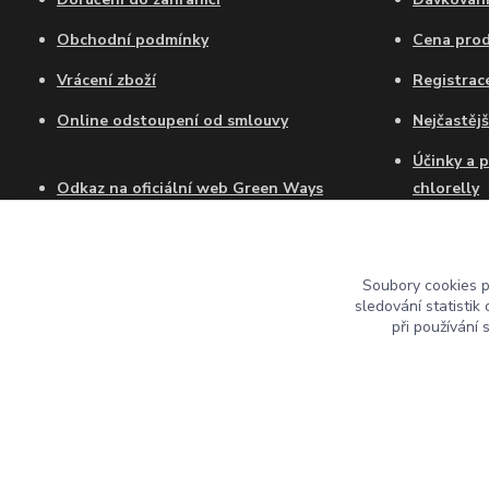
Obchodní podmínky
Cena pro
Vrácení zboží
Registra
Online odstoupení od smlouvy
Nejčastějš
Účinky a 
Odkaz na oficiální web Green Ways
chlorelly
Certifikát autorizovaného prodejce GW
Jak dlouh
Chlorellu
Soubory cookies 
Chlorella
sledování statisti
tablety?
při používání 
© 2016-2026 Jecmen-chlorella.cz