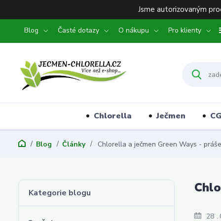
Jsme autorizovaným prod
Blog
Časté dotazy
O nákupu
Pro klienty
Chlorella
Ječmen
C
Blog
Články
Chlorella a ječmen Green Ways - práše
Chlo
Kategorie blogu
28