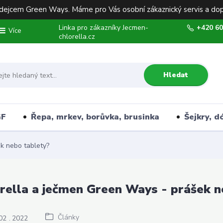
ejcem Green Ways. Máme pro Vás osobní zákaznický servis a dop
Linka pro zákazníky Jecmen-
+420 60
Více
chlorella.cz
Hledat
GF
Řepa, mrkev, borůvka, brusinka
Šejkry, d
k nebo tablety?
rella a ječmen Green Ways - prášek n
Články
02
2022