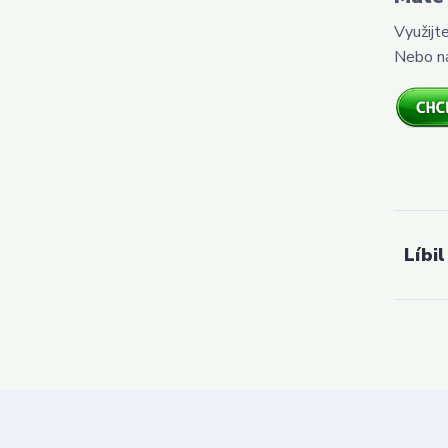
Využijt
Nebo n
Líbil