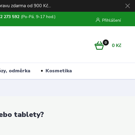
ravu zdarma od 900 Kč...
2 273 592
(Po-Pá, 9-17 hod.)
Přihlášení
0
0 Kč
ózy, odměrka
Kosmetika
ebo tablety?