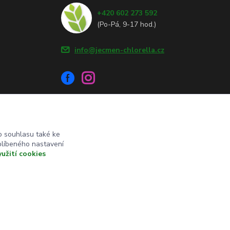
+420 602 273 592
(Po-Pá, 9-17 hod.)
info@jecmen-chlorella.cz
 souhlasu také ke
blíbeného nastavení
yužití cookies
Vytvořeno na
Eshop-rychle.cz