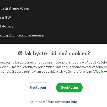
duktů Green Ways
ce u GW
í dotazy
princip fungování ječmene a
o mohu užívat Ječmen a
🍪 Jak byste rádi své cookies?
?
používáme ke správnému fungování našeho e-shopu a v případě vašeho
 a ječmen - prášek nebo
k o webu, měření efektivity reklamních kampaní, zapamatování vašeho o
stránek, či zobrazení reklam odpovídajících vašim preferencím.
Více k v
Souhlasím
Nastavení
Souhlas můžete odmítnout
zde
.