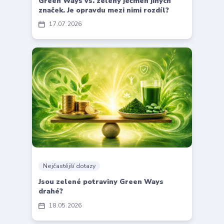
Green Ways vs. zelený ječmen jiných
značek. Je opravdu mezi nimi rozdíl?
17
07
2026
Nejčastější dotazy
Jsou zelené potraviny Green Ways
drahé?
18
05
2026