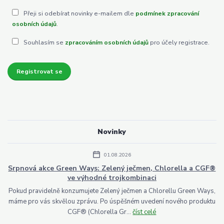
Přeji si odebírat novinky e-mailem dle
podmínek zpracování
osobních údajů
.
Souhlasím se
zpracováním osobních údajů
pro účely registrace.
Registrovat se
Novinky
01.08.2026
Srpnová akce Green Ways: Zelený ječmen, Chlorella a CGF®
ve výhodné trojkombinaci
Pokud pravidelně konzumujete Zelený ječmen a Chlorellu Green Ways,
máme pro vás skvělou zprávu. Po úspěšném uvedení nového produktu
CGF® (Chlorella Gr...
číst celé