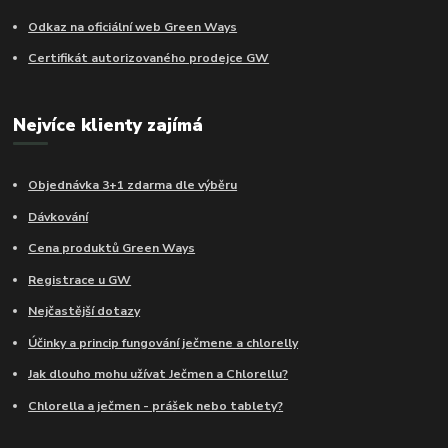
Odkaz na oficiální web Green Ways
Certifikát autorizovaného prodejce GW
Nejvíce klienty zajímá
Objednávka 3+1 zdarma dle výběru
Dávkování
Cena produktů Green Ways
Registrace u GW
Nejčastější dotazy
Účinky a princip fungování ječmene a chlorelly
Jak dlouho mohu užívat Ječmen a Chlorellu?
Chlorella a ječmen - prášek nebo tablety?