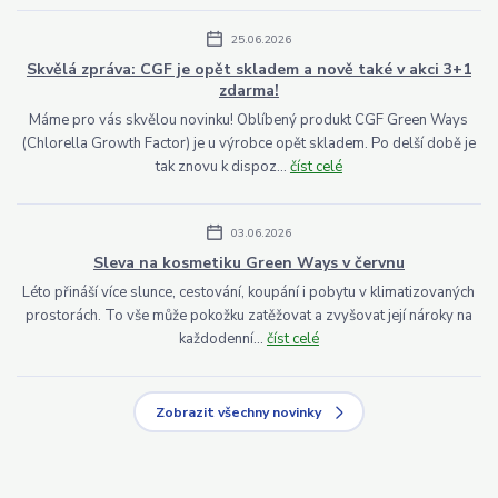
25.06.2026
Skvělá zpráva: CGF je opět skladem a nově také v akci 3+1
zdarma!
Máme pro vás skvělou novinku! Oblíbený produkt CGF Green Ways
(Chlorella Growth Factor) je u výrobce opět skladem. Po delší době je
tak znovu k dispoz...
číst celé
03.06.2026
Sleva na kosmetiku Green Ways v červnu
Léto přináší více slunce, cestování, koupání i pobytu v klimatizovaných
prostorách. To vše může pokožku zatěžovat a zvyšovat její nároky na
každodenní...
číst celé
Zobrazit všechny novinky