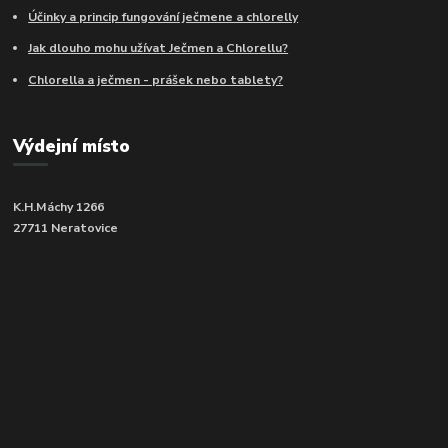
Účinky a princip fungování ječmene a chlorelly
Jak dlouho mohu užívat Ječmen a Chlorellu?
Chlorella a ječmen - prášek nebo tablety?
Výdejní místo
K.H.Máchy 1266
27711 Neratovice