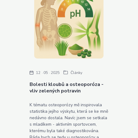
12
05
2025
Články
Bolesti kloubů a osteoporóza -
vliv zelených potravin
K tématu osteoporózy mě inspirovala
statistika jejího výskytu, která se ke mně
nedávno dostala. Navíc jsem se setkala
s mladíkem - aktivním sportovcem,
kterému byla také diagnostikována.
Ráda bych se tedy u osteoporózy a