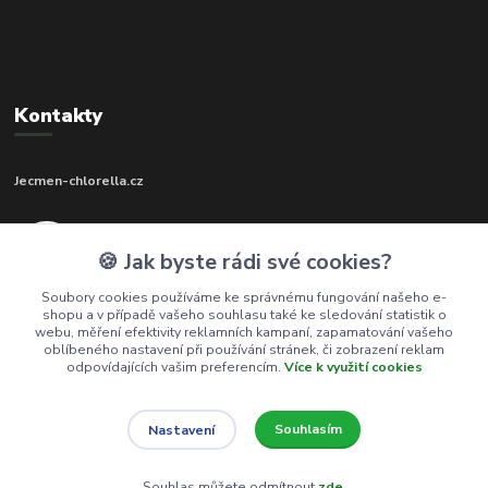
Kontakty
Jecmen-chlorella.cz
+420 602 273 592
🍪 Jak byste rádi své cookies?
(Po-Pá, 9-17 hod.)
Soubory cookies používáme ke správnému fungování našeho e-
shopu a v případě vašeho souhlasu také ke sledování statistik o
info@jecmen-chlorella.cz
webu, měření efektivity reklamních kampaní, zapamatování vašeho
oblíbeného nastavení při používání stránek, či zobrazení reklam
odpovídajících vašim preferencím.
Více k využití cookies
Souhlasím
Nastavení
© 2016-2026 Jecmen-chlorella.cz
Souhlas můžete odmítnout
zde
.