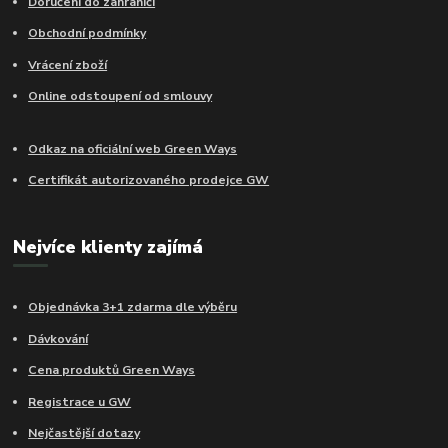
Doručení do zahraničí
Obchodní podmínky
Vrácení zboží
Online odstoupení od smlouvy
Odkaz na oficiální web Green Ways
Certifikát autorizovaného prodejce GW
Nejvíce klienty zajímá
Objednávka 3+1 zdarma dle výběru
Dávkování
Cena produktů Green Ways
Registrace u GW
Nejčastější dotazy