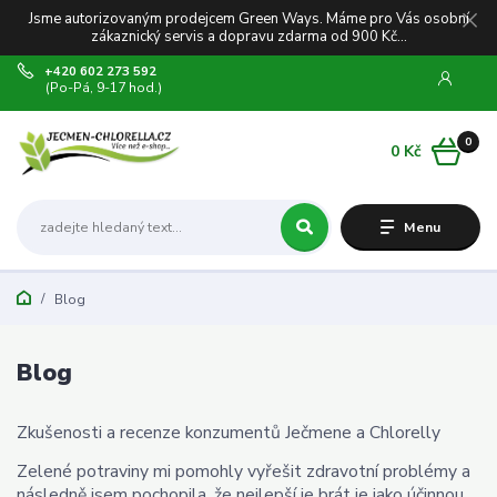
Jsme autorizovaným prodejcem Green Ways. Máme pro Vás osobní
zákaznický servis a dopravu zdarma od 900 Kč...
+420 602 273 592
(Po-Pá, 9-17 hod.)
0
0 Kč
Menu
Blog
Blog
Zkušenosti a recenze konzumentů Ječmene a Chlorelly
Zelené potraviny mi pomohly vyřešit zdravotní problémy a
následně jsem pochopila, že nejlepší je brát je jako účinnou