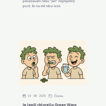
pokašlávání nebo "jen" nepříjemný
pocit, že na mě něco leze.
10
08
2025
Články
Je lepší chlorellu Green Ways