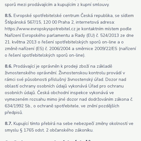
sporů mezi prodávajícím a kupujícím z kupní smlouvy.
8.5.
Evropské spotřebitelské centrum Česká republika, se sídlem
Štěpánská 567/15, 120 00 Praha 2, internetová adresa:
https://www.evropskyspotrebitel.cz je kontaktním místem podle
Nařízení Evropského parlamentu a Rady (EU) č. 524/2013 ze dne
21. května 2013 o řešení spotřebitelských sporů on-line a o
změně nařízení (ES) č. 2006/2004 a směrnice 2009/22/ES (nařízení
o řešení spotřebitelských sporů on-line).
8.6.
Prodávající je oprávněn k prodeji zboží na základě
živnostenského oprávnění. Živnostenskou kontrolu provádí v
rámci své působnosti příslušný živnostenský úřad. Dozor nad
oblastí ochrany osobních údajů vykonává Úřad pro ochranu
osobních údajů. Česká obchodní inspekce vykonává ve
vymezeném rozsahu mimo jiné dozor nad dodržováním zákona č.
634/1992 Sb., o ochraně spotřebitele, ve znění pozdějších
předpisů.
8.7.
Kupující tímto přebírá na sebe nebezpečí změny okolností ve
smyslu § 1765 odst. 2 občanského zákoníku.