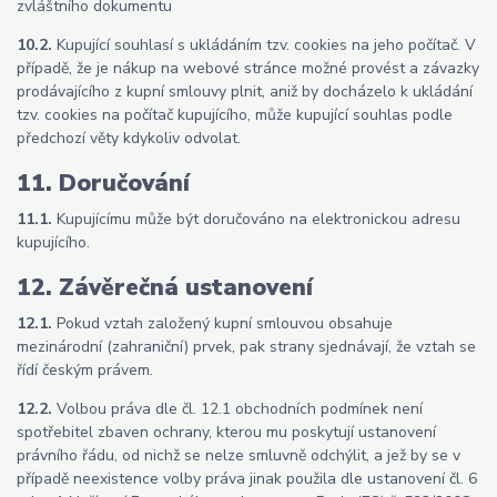
zvláštního dokumentu
10.2.
Kupující souhlasí s ukládáním tzv. cookies na jeho počítač. V
případě, že je nákup na webové stránce možné provést a závazky
prodávajícího z kupní smlouvy plnit, aniž by docházelo k ukládání
tzv. cookies na počítač kupujícího, může kupující souhlas podle
předchozí věty kdykoliv odvolat.
11. Doručování
11.1.
Kupujícímu může být doručováno na elektronickou adresu
kupujícího.
12. Závěrečná ustanovení
12.1.
Pokud vztah založený kupní smlouvou obsahuje
mezinárodní (zahraniční) prvek, pak strany sjednávají, že vztah se
řídí českým právem.
12.2.
Volbou práva dle čl. 12.1 obchodních podmínek není
spotřebitel zbaven ochrany, kterou mu poskytují ustanovení
právního řádu, od nichž se nelze smluvně odchýlit, a jež by se v
případě neexistence volby práva jinak použila dle ustanovení čl. 6