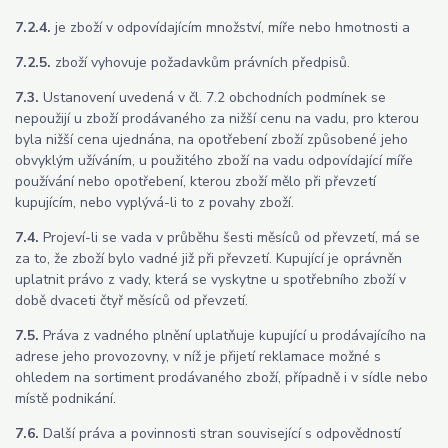
7.2.4.
je zboží v odpovídajícím množství, míře nebo hmotnosti a
7.2.5.
zboží vyhovuje požadavkům právních předpisů.
7.3.
Ustanovení uvedená v čl. 7.2 obchodních podmínek se
nepoužijí u zboží prodávaného za nižší cenu na vadu, pro kterou
byla nižší cena ujednána, na opotřebení zboží způsobené jeho
obvyklým užíváním, u použitého zboží na vadu odpovídající míře
používání nebo opotřebení, kterou zboží mělo při převzetí
kupujícím, nebo vyplývá-li to z povahy zboží.
7.4.
Projeví-li se vada v průběhu šesti měsíců od převzetí, má se
za to, že zboží bylo vadné již při převzetí. Kupující je oprávněn
uplatnit právo z vady, která se vyskytne u spotřebního zboží v
době dvaceti čtyř měsíců od převzetí.
7.5.
Práva z vadného plnění uplatňuje kupující u prodávajícího na
adrese jeho provozovny, v níž je přijetí reklamace možné s
ohledem na sortiment prodávaného zboží, případně i v sídle nebo
místě podnikání.
7.6.
Další práva a povinnosti stran související s odpovědností