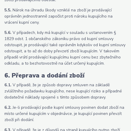
5.5.
Nárok na úhradu škody vzniklé na zboží je prodávající
oprávněn jednostranně započíst proti nároku kupujícího na
vrácení kupní ceny.
5.6.
V případech, kdy má kupující v souladu s ustanovením §
1829 odst. 1 občanského zákoníku právo od kupní smlouvy
odstoupit, je prodávající také oprávněn kdykoliv od kupní smlouvy
odstoupit, a to až do doby převzetí zboží kupujícím. V takovém
případě vrátí prodávající kupujícímu kupní cenu bez zbytečného
odkladu, a to bezhotovostně na účet určený kupujícím.
6. Přeprava a dodání zboží
6.1.
V případě, že je způsob dopravy smluven na základě
zvláštního požadavku kupujícího, nese kupující riziko a případné
dodatečné náklady spojené s tímto způsobem dopravy.
6.2.
Je-li prodávající podle kupní smlouvy povinen dodat zboží na
místo určené kupujícím v objednávce, je kupující povinen převzít
zboží při dodání.
6.3.
V případě, že je z důvodů na straně kupujícího nutno zboží