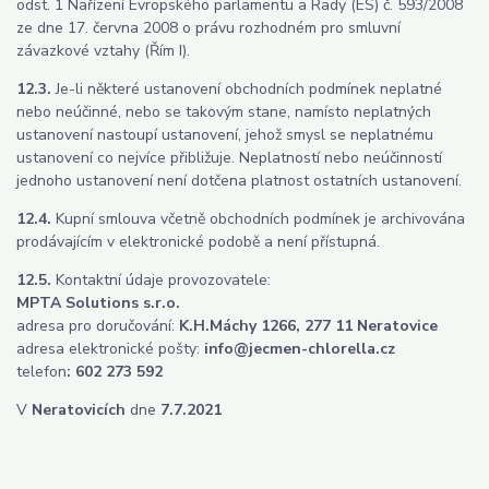
odst. 1 Nařízení Evropského parlamentu a Rady (ES) č. 593/2008
ze dne 17. června 2008 o právu rozhodném pro smluvní
závazkové vztahy (Řím I).
12.3.
Je-li některé ustanovení obchodních podmínek neplatné
nebo neúčinné, nebo se takovým stane, namísto neplatných
ustanovení nastoupí ustanovení, jehož smysl se neplatnému
ustanovení co nejvíce přibližuje. Neplatností nebo neúčinností
jednoho ustanovení není dotčena platnost ostatních ustanovení.
12.4.
Kupní smlouva včetně obchodních podmínek je archivována
prodávajícím v elektronické podobě a není přístupná.
12.5.
Kontaktní údaje provozovatele:
MPTA Solutions s.r.o.
adresa pro doručování:
K.H.Máchy 1266, 277 11 Neratovice
adresa elektronické pošty:
info@jecmen-chlorella.cz
telefon
: 602 273 592
V
Neratovicích
dne
7.7.2021