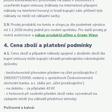
použití komunikačních prostředků na dálku v souvislosti s
uzavřením kupní smlouvy (náklady na internetové připojení,
náklady na telefonní hovory) si hradí kupující sám, přičemž tyto
náklady se neliší od základní sazby.
3.9.
Prodej produktů na tomto e-shopu je dle podmínek výrobce
od 1.1.2026 možný jedině pro osobní spotřebu. Pro další prodej je
nutná autorizace a
nákup produktů přímo u Green Ways
4. Cena zboží a platební podmínky
4.1.
Cenu zboží a případné náklady spojené s dodáním zboží dle
kupní smlouvy může kupující uhradit prodávajícímu následujícími
způsoby:
- bezhotovostně převodem předem na účet prodávajícího č.
299205771/0300, vedený u společnosti Československá
obchodní banka, a.s. (dále jen „účet prodávajícího“);
- na dobírku - za příplatek 40 Kč
- v hotovosti při osobním předání zboží nebo vyzvednutí na
výdejním místě (na základě předchozí dohody)
Poštovné a balné: