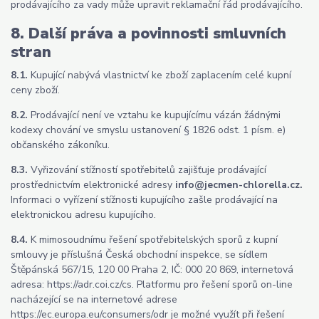
prodávajícího za vady může upravit reklamační řád prodávajícího.
8. Další práva a povinnosti smluvních
stran
8.1.
Kupující nabývá vlastnictví ke zboží zaplacením celé kupní
ceny zboží.
8.2.
Prodávající není ve vztahu ke kupujícímu vázán žádnými
kodexy chování ve smyslu ustanovení § 1826 odst. 1 písm. e)
občanského zákoníku.
8.3.
Vyřizování stížností spotřebitelů zajišťuje prodávající
prostřednictvím elektronické adresy
info@jecmen-chlorella.cz.
Informaci o vyřízení stížnosti kupujícího zašle prodávající na
elektronickou adresu kupujícího.
8.4.
K mimosoudnímu řešení spotřebitelských sporů z kupní
smlouvy je příslušná Česká obchodní inspekce, se sídlem
Štěpánská 567/15, 120 00 Praha 2, IČ: 000 20 869, internetová
adresa: https://adr.coi.cz/cs. Platformu pro řešení sporů on-line
nacházející se na internetové adrese
https://ec.europa.eu/consumers/odr je možné využít při řešení