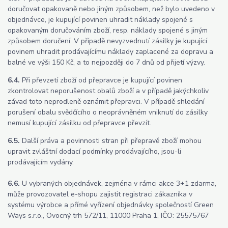
doručovat opakovaně nebo jiným způsobem, než bylo uvedeno v
objednávce, je kupující povinen uhradit náklady spojené s
opakovaným doručováním zboží, resp. náklady spojené s jiným
způsobem doručení. V případě nevyzvednutí zásilky je kupující
povinem uhradit prodávajícímu náklady zaplacené za dopravu a
balné ve výši 150 Kč, a to nejpozději do 7 dnů od přijetí výzvy.
6.4.
Při převzetí zboží od přepravce je kupující povinen
zkontrolovat neporušenost obalů zboží a v případě jakýchkoliv
závad toto neprodleně oznámit přepravci. V případě shledání
porušení obalu svědčícího o neoprávněném vniknutí do zásilky
nemusí kupující zásilku od přepravce převzít.
6.5.
Další práva a povinnosti stran při přepravě zboží mohou
upravit zvláštní dodací podmínky prodávajícího, jsou-li
prodávajícím vydány.
6.6.
U vybraných objednávek, zejména v rámci akce 3+1 zdarma,
může provozovatel e-shopu zajistit registraci zákazníka v
systému výrobce a přímé vyřízení objednávky společností Green
Ways s.r.o., Ovocný trh 572/11, 11000 Praha 1, IČO: 25575767