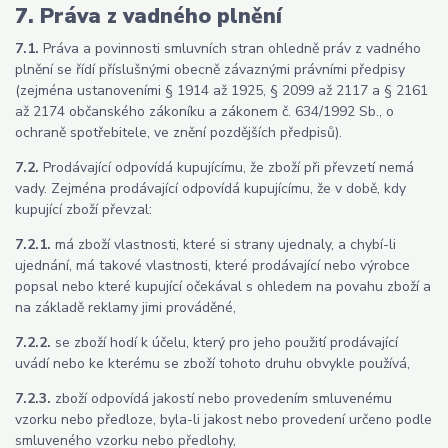
7. Práva z vadného plnění
7.1.
Práva a povinnosti smluvních stran ohledně práv z vadného
plnění se řídí příslušnými obecně závaznými právními předpisy
(zejména ustanoveními § 1914 až 1925, § 2099 až 2117 a § 2161
až 2174 občanského zákoníku a zákonem č. 634/1992 Sb., o
ochraně spotřebitele, ve znění pozdějších předpisů).
7.2.
Prodávající odpovídá kupujícímu, že zboží při převzetí nemá
vady. Zejména prodávající odpovídá kupujícímu, že v době, kdy
kupující zboží převzal:
7.2.1.
má zboží vlastnosti, které si strany ujednaly, a chybí-li
ujednání, má takové vlastnosti, které prodávající nebo výrobce
popsal nebo které kupující očekával s ohledem na povahu zboží a
na základě reklamy jimi prováděné,
7.2.2.
se zboží hodí k účelu, který pro jeho použití prodávající
uvádí nebo ke kterému se zboží tohoto druhu obvykle používá,
7.2.3.
zboží odpovídá jakostí nebo provedením smluvenému
vzorku nebo předloze, byla-li jakost nebo provedení určeno podle
smluveného vzorku nebo předlohy,