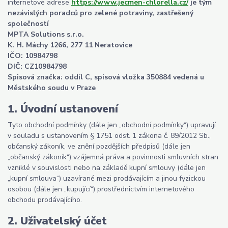
internetové adrese
https://www.jecmen-chlorella.cz/
je tým
nezávislých poradců pro zelené potraviny, zastřešený
společností
MPTA Solutions s.r.o.
K. H. Máchy 1266, 277 11 Neratovice
IČO: 10984798
DIČ: CZ10984798
Spisová značka: oddíl C, spisová vložka 350884 vedená u
Městského soudu v Praze
1. Úvodní ustanovení
Tyto obchodní podmínky (dále jen „obchodní podmínky“) upravují
v souladu s ustanovením § 1751 odst. 1 zákona č. 89/2012 Sb.,
občanský zákoník, ve znění pozdějších předpisů (dále jen
„občanský zákoník“) vzájemná práva a povinnosti smluvních stran
vzniklé v souvislosti nebo na základě kupní smlouvy (dále jen
„kupní smlouva“) uzavírané mezi prodávajícím a jinou fyzickou
osobou (dále jen „kupující“) prostřednictvím internetového
obchodu prodávajícího.
2. Uživatelský účet