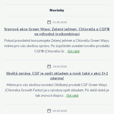
Novinky
01.08.2026
Srpnová akce Green Ways: Zelený ječmen, Chlorella a CGF®
ve výhodné trojkombinaci
Pokud pravidelně konzumujete Zelený ječmen a Chlorellu Green Ways,
máme pro vás skvělou zprávu. Po úspěšném uvedení nového produktu
CGF® (Chlorella Gr...
číst celé
25.06.2026
Skvělá zpráva: CGF je opět skladem a nově také v akci 3+1
zdarma!
Máme pro vás skvělou novinku! Oblíbený produkt CGF Green Ways
(Chlorella Growth Factor) je u výrobce opět skladem. Po delší době je
tak znovu k dispoz...
číst celé
03.06.2026