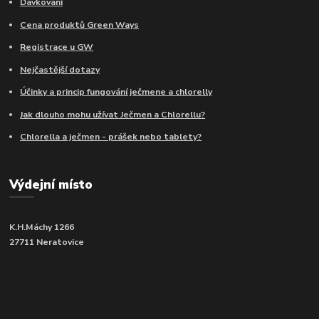
Dávkování
Cena produktů Green Ways
Registrace u GW
Nejčastější dotazy
Účinky a princip fungování ječmene a chlorelly
Jak dlouho mohu užívat Ječmen a Chlorellu?
Chlorella a ječmen - prášek nebo tablety?
Výdejní místo
K.H.Máchy 1266
27711 Neratovice