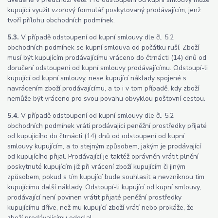
kupující využit vzorový formulář poskytovaný prodávajícím, jenž
tvoří přílohu obchodních podmínek.
5.3.
V případě odstoupení od kupní smlouvy dle čl. 5.2
obchodních podmínek se kupní smlouva od počátku ruší. Zboží
musí být kupujícím prodávajícímu vráceno do čtrnácti (14) dnů od
doručení odstoupení od kupní smlouvy prodávajícímu. Odstoupí-li
kupující od kupní smlouvy, nese kupující náklady spojené s
navrácením zboží prodávajícímu, a to i v tom případě, kdy zboží
nemůže být vráceno pro svou povahu obvyklou poštovní cestou.
5.4.
V případě odstoupení od kupní smlouvy dle čl. 5.2
obchodních podmínek vrátí prodávající peněžní prostředky přijaté
od kupujícího do čtrnácti (14) dnů od odstoupení od kupní
smlouvy kupujícím, a to stejným způsobem, jakým je prodávající
od kupujícího přijal. Prodávající je taktéž oprávněn vrátit plnění
poskytnuté kupujícím již při vrácení zboží kupujícím či jiným
způsobem, pokud s tím kupující bude souhlasit a nevzniknou tím
kupujícímu další náklady. Odstoupí-li kupující od kupní smlouvy,
prodávající není povinen vrátit přijaté peněžní prostředky
kupujícímu dříve, než mu kupující zboží vrátí nebo prokáže, že
zboží prodávajícímu odeslal.