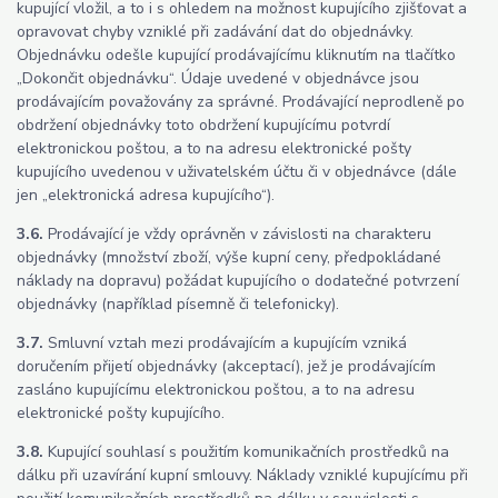
kupující vložil, a to i s ohledem na možnost kupujícího zjišťovat a
opravovat chyby vzniklé při zadávání dat do objednávky.
Objednávku odešle kupující prodávajícímu kliknutím na tlačítko
„Dokončit objednávku“. Údaje uvedené v objednávce jsou
prodávajícím považovány za správné. Prodávající neprodleně po
obdržení objednávky toto obdržení kupujícímu potvrdí
elektronickou poštou, a to na adresu elektronické pošty
kupujícího uvedenou v uživatelském účtu či v objednávce (dále
jen „elektronická adresa kupujícího“).
3.6.
Prodávající je vždy oprávněn v závislosti na charakteru
objednávky (množství zboží, výše kupní ceny, předpokládané
náklady na dopravu) požádat kupujícího o dodatečné potvrzení
objednávky (například písemně či telefonicky).
3.7.
Smluvní vztah mezi prodávajícím a kupujícím vzniká
doručením přijetí objednávky (akceptací), jež je prodávajícím
zasláno kupujícímu elektronickou poštou, a to na adresu
elektronické pošty kupujícího.
3.8.
Kupující souhlasí s použitím komunikačních prostředků na
dálku při uzavírání kupní smlouvy. Náklady vzniklé kupujícímu při