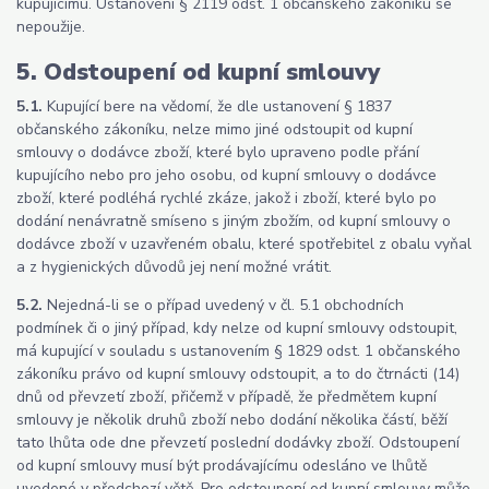
kupujícímu. Ustanovení § 2119 odst. 1 občanského zákoníku se
nepoužije.
5. Odstoupení od kupní smlouvy
5.1.
Kupující bere na vědomí, že dle ustanovení § 1837
občanského zákoníku, nelze mimo jiné odstoupit od kupní
smlouvy o dodávce zboží, které bylo upraveno podle přání
kupujícího nebo pro jeho osobu, od kupní smlouvy o dodávce
zboží, které podléhá rychlé zkáze, jakož i zboží, které bylo po
dodání nenávratně smíseno s jiným zbožím, od kupní smlouvy o
dodávce zboží v uzavřeném obalu, které spotřebitel z obalu vyňal
a z hygienických důvodů jej není možné vrátit.
5.2.
Nejedná-li se o případ uvedený v čl. 5.1 obchodních
podmínek či o jiný případ, kdy nelze od kupní smlouvy odstoupit,
má kupující v souladu s ustanovením § 1829 odst. 1 občanského
zákoníku právo od kupní smlouvy odstoupit, a to do čtrnácti (14)
dnů od převzetí zboží, přičemž v případě, že předmětem kupní
smlouvy je několik druhů zboží nebo dodání několika částí, běží
tato lhůta ode dne převzetí poslední dodávky zboží. Odstoupení
od kupní smlouvy musí být prodávajícímu odesláno ve lhůtě
uvedené v předchozí větě. Pro odstoupení od kupní smlouvy může