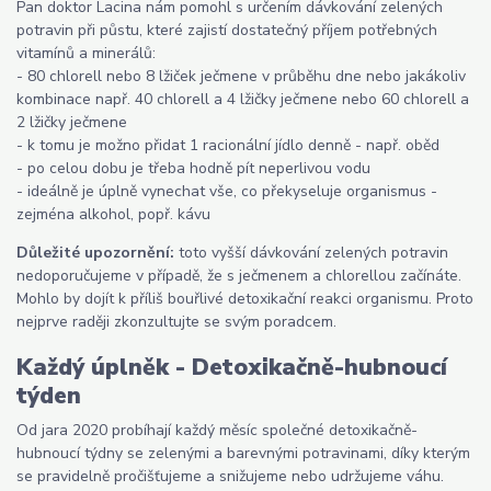
Pan doktor Lacina nám pomohl s určením dávkování zelených
potravin při půstu, které zajistí dostatečný příjem potřebných
vitamínů a minerálů:
- 80 chlorell nebo 8 lžiček ječmene v průběhu dne nebo jakákoliv
kombinace např. 40 chlorell a 4 lžičky ječmene nebo 60 chlorell a
2 lžičky ječmene
- k tomu je možno přidat 1 racionální jídlo denně - např. oběd
- po celou dobu je třeba hodně pít neperlivou vodu
- ideálně je úplně vynechat vše, co překyseluje organismus -
zejména alkohol, popř. kávu
Důležité upozornění:
toto vyšší dávkování zelených potravin
nedoporučujeme v případě, že s ječmenem a chlorellou začínáte.
Mohlo by dojít k příliš bouřlivé detoxikační reakci organismu. Proto
nejprve raději zkonzultujte se svým poradcem.
Každý úplněk - Detoxikačně-hubnoucí
týden
Od jara 2020 probíhají každý měsíc společné detoxikačně-
hubnoucí týdny se zelenými a barevnými potravinami, díky kterým
se pravidelně pročišťujeme a snižujeme nebo udržujeme váhu.