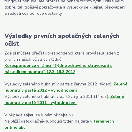
fungovat nebude, ale protože se během těchto týdnů cítila velmi
dobře, tak trpělivě pokračovala a výsledky se k jejímu překvapení
a radosti cca po roce dostavily.
Výsledky prvních společných zelených
očist
Zde si můžete přečíst korespondenci, která provázela jeden z
prvních našich očistných týdnů:
Korespondence v rámci "Týdne zdravého stravování s
následkem hubnutí" 12.3-18.3.2017
Výsledky zeleného hubnutí v partě z června 2012 (týden):
Zelené
hubnutí v partě 2012 – vyhodnocení
Výsledky zeleného hubnutí v partě z října 2011 (14 dní):
Zelené
hubnutí v partě 2011 - vyhodnocení
V případě zájmu se k nám přidejte :-)
Nejbližší detoxikačně-hubnoucí týden najdete v
termínech
online akcí