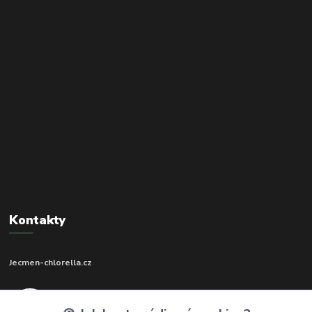
Kontakty
Jecmen-chlorella.cz
+420 602 273 592