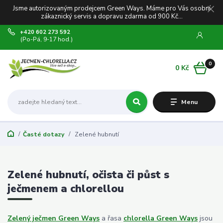
Jsme autorizovaným prodejcem Green Ways. Máme pro Vás osobní
zákaznický servis a dopravu zdarma od 900 Kč...
+420 602 273 592
(Po-Pá, 9-17 hod.)
0
0 Kč
Menu
Časté dotazy
Zelené hubnutí
Zelené hubnutí, očista či půst s
ječmenem a chlorellou
Zelený ječmen Green Ways
a řasa
chlorella Green Ways
jsou