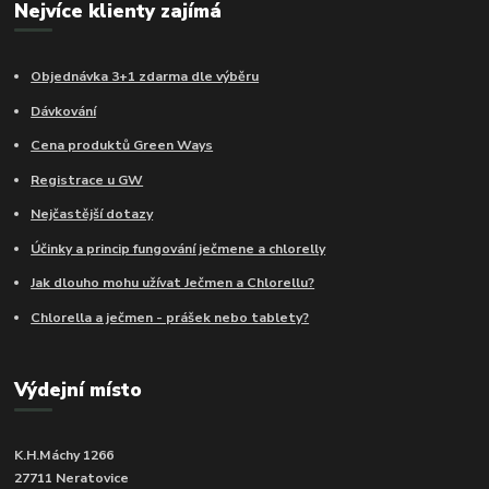
Nejvíce klienty zajímá
Objednávka 3+1 zdarma dle výběru
Dávkování
Cena produktů Green Ways
Registrace u GW
Nejčastější dotazy
Účinky a princip fungování ječmene a chlorelly
Jak dlouho mohu užívat Ječmen a Chlorellu?
Chlorella a ječmen - prášek nebo tablety?
Výdejní místo
K.H.Máchy 1266
27711 Neratovice