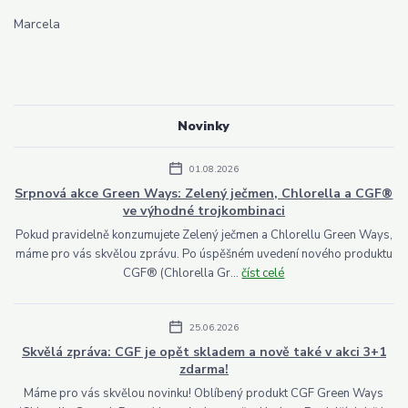
Marcela
Novinky
01.08.2026
Srpnová akce Green Ways: Zelený ječmen, Chlorella a CGF®
ve výhodné trojkombinaci
Pokud pravidelně konzumujete Zelený ječmen a Chlorellu Green Ways,
máme pro vás skvělou zprávu. Po úspěšném uvedení nového produktu
CGF® (Chlorella Gr...
číst celé
25.06.2026
Skvělá zpráva: CGF je opět skladem a nově také v akci 3+1
zdarma!
Máme pro vás skvělou novinku! Oblíbený produkt CGF Green Ways