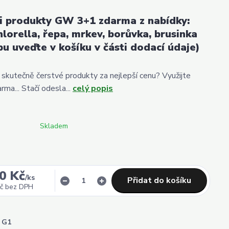
i produkty GW 3+1 zdarma z nabídky:
hlorella, řepa, mrkev, borůvka, brusinka
u uveďte v košíku v části dodací údaje)
 skutečně čerstvé produkty za nejlepší cenu? Využijte
ma... Stačí odesla...
celý popis
Skladem
0 Kč
/
ks
Přidat do košíku
č
bez DPH
G1