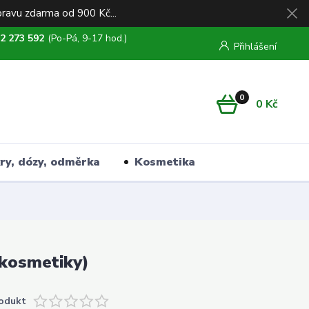
ravu zdarma od 900 Kč...
2 273 592
(Po-Pá, 9-17 hod.)
Přihlášení
0
0 Kč
kry, dózy, odměrka
Kosmetika
 kosmetiky)
odukt