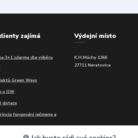
klienty zajímá
Výdejní místo
a 3+1 zdarma dle výběru
K.H.Máchy 1266
27711 Neratovice
í
duktů Green Ways
ce u GW
í dotazy
princip fungování ječmene a
o mohu užívat Ječmen a
🍪 Jak byste rádi své cookies?