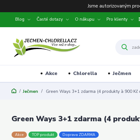
Jsme autorizovaným prod
Blog
Časté dotazy
O nákupu
Pro klienty
Akce
Chlorella
Ječmen
Ječmen
Green Ways 3+1 zdarma (4 produkty à 900 Kč d
Green Ways 3+1 zdarma (4 produkt
Akce
TOP produkt
Doprava ZDARMA