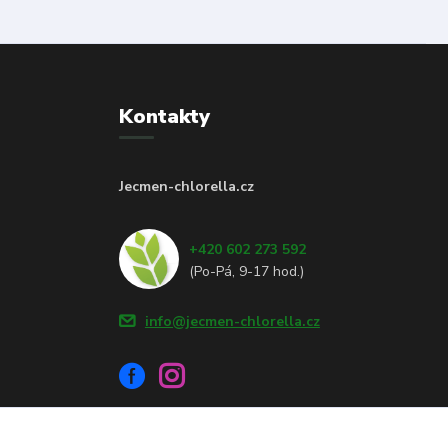
Kontakty
Jecmen-chlorella.cz
+420 602 273 592
(Po-Pá, 9-17 hod.)
info@jecmen-chlorella.cz