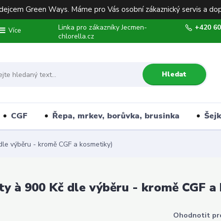
ejcem Green Ways. Máme pro Vás osobní zákaznický servis a dop
Linka pro zákazníky Jecmen-
+420 60
Více
chlorella.cz
Hledat
CGF
Řepa, mrkev, borůvka, brusinka
Šej
le výběru - kromě CGF a kosmetiky)
y à 900 Kč dle výběru - kromě CGF a
Ohodnotit pr