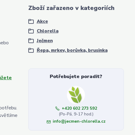
Zboží zařazeno v kategoriích
Akce
Chlorella
Ječmen
 nebo
Řepa, mrkev, borůvka, brusinka
Potřebujete poradit?
ůžete
potřebu.
+420 602 273 592
(Po-Pá, 9-17 hod.)
světlíme
info@jecmen-chlorella.cz