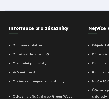
Informace pro zákazníky
Nejvíce 
Doprava a platba
Objednávk
Doručení do zahraničí
Dávkován
Obchodní podmínky
Cena pro
Vrácení zboží
Registra
Online odstoupení od smlouvy
Nejčastějš
Účinky a 
Odkaz na oficiální web Green Ways
chlorelly
Certifikát autorizovaného prodejce GW
Jak dlouh