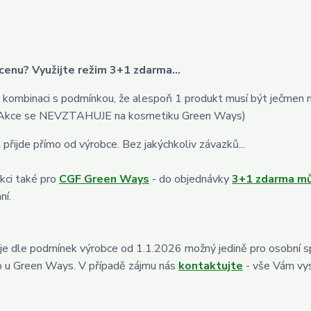
cenu? Využijte režim 3+1 zdarma...
né kombinaci s podmínkou, že alespoň 1 produkt musí být ječmen
tu. (Akce se NEVZTAHUJE na kosmetiku Green Ways)
 přijde přímo od výrobce. Bez jakýchkoliv závazků...
kci také pro
CGF Green Ways
- do objednávky
3+1 zdarma m
ní.
je dle podmínek výrobce od 1.1.2026 možný jedině pro osobní s
mo u Green Ways. V případě zájmu nás
kontaktujte
- vše Vám vy