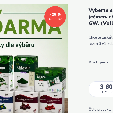
Vyberte s
- 25 %
ječmen, c
4 800 Kč
GW. (Volb
Chcete získát
režim 3+1 zdar
Dostupnost
3 60
3 214 K
Číslo produktu: