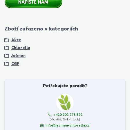
Zboží zařazeno v kategoriích
Akce
Chlorella
Ječmen
CGF
Potřebujete poradit?
+420 602 273 592
(Po-Pá, 9-17 hod.)
info@jecmen-chlorella.cz