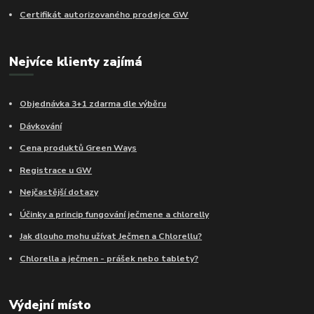
Certifikát autorizovaného prodejce GW
Nejvíce klienty zajímá
Objednávka 3+1 zdarma dle výběru
Dávkování
Cena produktů Green Ways
Registrace u GW
Nejčastější dotazy
Účinky a princip fungování ječmene a chlorelly
Jak dlouho mohu užívat Ječmen a Chlorellu?
Chlorella a ječmen - prášek nebo tablety?
Výdejní místo