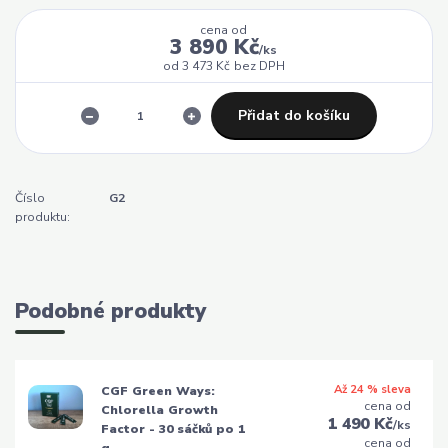
cena od
3 890 Kč
/
ks
od
3 473 Kč
bez DPH
Přidat do košíku
Číslo
G2
produktu:
Podobné produkty
Až 24 % sleva
CGF Green Ways:
cena od
Chlorella Growth
1 490 Kč
/
ks
Factor - 30 sáčků po 1
cena od