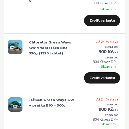
g
1 330 Kč
bez DPH
Skladem
Zvolit variantu
Až 24 % sleva
Chlorella Green Ways
cena od
GW v tabletách BIO -
900 Kč
/
ks
330g (1320 tablet)
cena od
804 Kč
bez DPH
Skladem
Zvolit variantu
Až 24 % sleva
Ječmen Green Ways GW
cena od
v prášku BIO - 300g
900 Kč
/
ks
cena od
804 Kč
bez DPH
Skladem