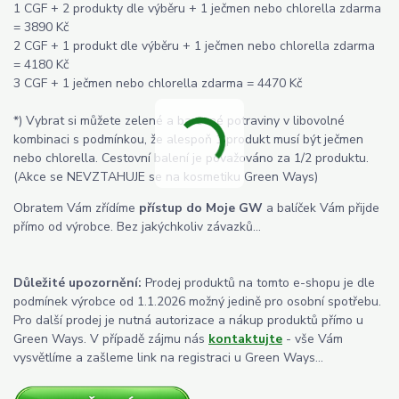
1 CGF + 2 produkty dle výběru + 1 ječmen nebo chlorella zdarma
= 3890 Kč
2 CGF + 1 produkt dle výběru + 1 ječmen nebo chlorella zdarma
= 4180 Kč
3 CGF + 1 ječmen nebo chlorella zdarma = 4470 Kč
*) Vybrat si můžete zelené a barevné potraviny v libovolné
kombinaci s podmínkou, že alespoň 1 produkt musí být ječmen
nebo chlorella. Cestovní balení je považováno za 1/2 produktu.
(Akce se NEVZTAHUJE se na kosmetiku Green Ways)
Obratem Vám zřídíme
přístup do Moje GW
a balíček Vám přijde
přímo od výrobce. Bez jakýchkoliv závazků...
Důležité upozornění:
Prodej produktů na tomto e-shopu je dle
podmínek výrobce od 1.1.2026 možný jedině pro osobní spotřebu.
Pro další prodej je nutná autorizace a nákup produktů přímo u
Green Ways. V případě zájmu nás
kontaktujte
- vše Vám
vysvětlíme a zašleme link na registraci u Green Ways...