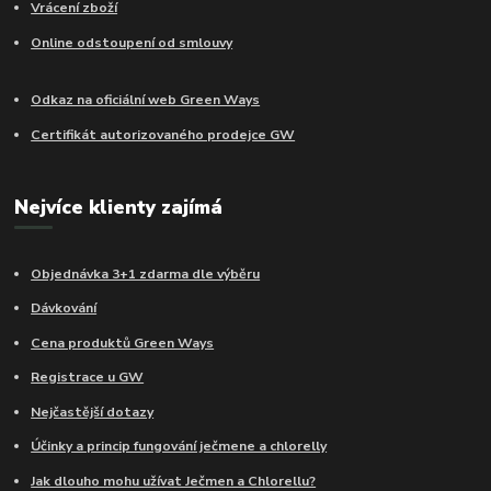
Vrácení zboží
Online odstoupení od smlouvy
Odkaz na oficiální web Green Ways
Certifikát autorizovaného prodejce GW
Nejvíce klienty zajímá
Objednávka 3+1 zdarma dle výběru
Dávkování
Cena produktů Green Ways
Registrace u GW
Nejčastější dotazy
Účinky a princip fungování ječmene a chlorelly
Jak dlouho mohu užívat Ječmen a Chlorellu?