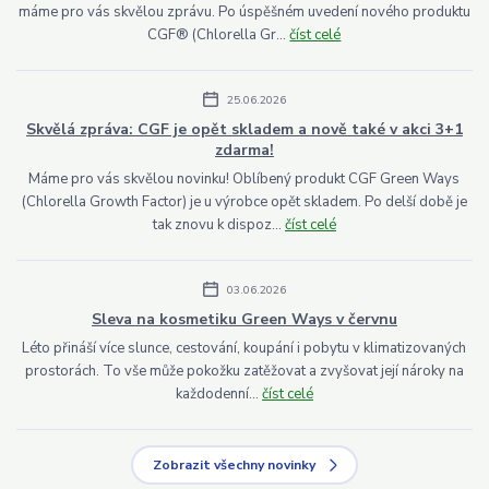
máme pro vás skvělou zprávu. Po úspěšném uvedení nového produktu
CGF® (Chlorella Gr...
číst celé
25.06.2026
Skvělá zpráva: CGF je opět skladem a nově také v akci 3+1
zdarma!
Máme pro vás skvělou novinku! Oblíbený produkt CGF Green Ways
(Chlorella Growth Factor) je u výrobce opět skladem. Po delší době je
tak znovu k dispoz...
číst celé
03.06.2026
Sleva na kosmetiku Green Ways v červnu
Léto přináší více slunce, cestování, koupání i pobytu v klimatizovaných
prostorách. To vše může pokožku zatěžovat a zvyšovat její nároky na
každodenní...
číst celé
Zobrazit všechny novinky