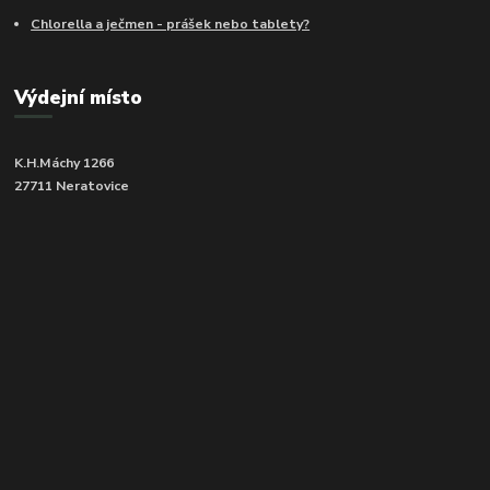
Chlorella a ječmen - prášek nebo tablety?
Výdejní místo
K.H.Máchy 1266
27711 Neratovice