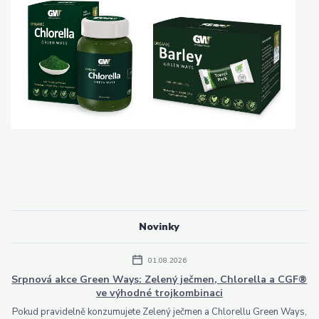
Novinky
01.08.2026
Srpnová akce Green Ways: Zelený ječmen, Chlorella a CGF®
ve výhodné trojkombinaci
Pokud pravidelně konzumujete Zelený ječmen a Chlorellu Green Ways,