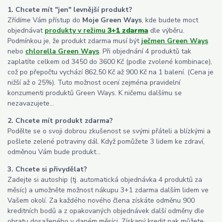
1. Chcete mít "jen" levnější produkt?
Zřídíme Vám přístup do
Moje Green Ways
, kde budete moct
objednávat
produkty v režimu
3+1 zdarma
dle výběru.
Podmínkou je, že produkt zdarma musí být
ječmen Green Ways
nebo
chlorella Green Ways
. Při objednání 4 produktů tak
zaplatíte celkem od 3450 do 3600 Kč (podle zvolené kombinace),
což po přepočtu vychází 862,50 Kč až 900 Kč na 1 balení. (Cena je
nižší až o 25%). Tuto možnost ocení zejména pravidelní
konzumenti produktů Green Ways. K ničemu dalšímu se
nezavazujete...
2. Chcete mít produkt zdarma?
Podělte se o svoji dobrou zkušenost se svými přáteli a blízkými a
pošlete zelené potraviny dál. Když pomůžete 3 lidem ke zdraví,
odměnou Vám bude produkt...
3. Chcete si přivydělat?
Zadejte si autoship (tj. automatická objednávka 4 produktů za
měsíc) a umožněte možnost nákupu 3+1 zdarma dalším lidem ve
Vašem okolí. Za každého nového člena získáte odměnu 900
kreditních bodů a z opakovaných objednávek další odměny dle
obratu dosaženého v daném měsíci. Získaný kredit pak můžete