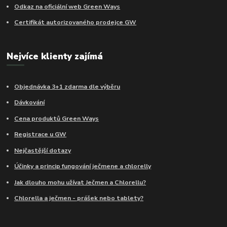
Odkaz na oficiální web Green Ways
Certifikát autorizovaného prodejce GW
Nejvíce klienty zajímá
Objednávka 3+1 zdarma dle výběru
Dávkování
Cena produktů Green Ways
Registrace u GW
Nejčastější dotazy
Účinky a princip fungování ječmene a chlorelly
Jak dlouho mohu užívat Ječmen a Chlorellu?
Chlorella a ječmen - prášek nebo tablety?