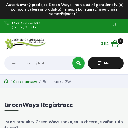
Autorizovaný prodejce Green Ways. Individuální poradenství a
pomoc s výběrem produktů i s jejich konzumací jsou u nás
samozřejmostí...
+420 602 273 592
(Po-Pá, 9-17 hod.)
0
0 Kč
Menu
Časté dotazy
Registrace u GW
GreenWays Registrace
Jste s produkty Green Ways spokojeni a chcete je zařadit do
života?