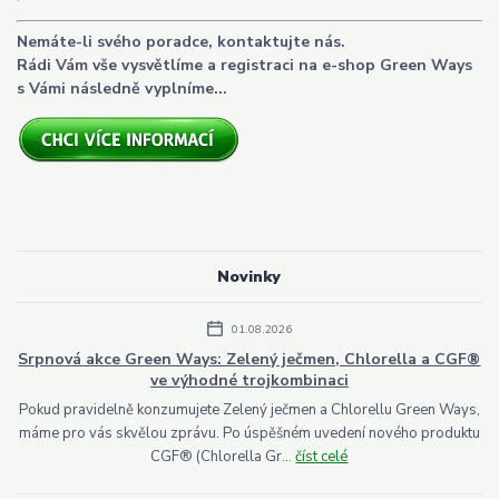
Nemáte-li svého poradce, kontaktujte nás.
Rádi Vám vše vysvětlíme a registraci na e-shop Green Ways
s Vámi následně vyplníme...
Novinky
01.08.2026
Srpnová akce Green Ways: Zelený ječmen, Chlorella a CGF®
ve výhodné trojkombinaci
Pokud pravidelně konzumujete Zelený ječmen a Chlorellu Green Ways,
máme pro vás skvělou zprávu. Po úspěšném uvedení nového produktu
CGF® (Chlorella Gr...
číst celé