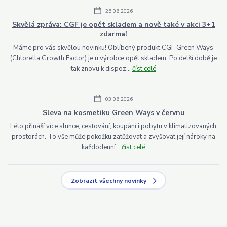
25.06.2026
Skvělá zpráva: CGF je opět skladem a nově také v akci 3+1
zdarma!
Máme pro vás skvělou novinku! Oblíbený produkt CGF Green Ways
(Chlorella Growth Factor) je u výrobce opět skladem. Po delší době je
tak znovu k dispoz...
číst celé
03.06.2026
Sleva na kosmetiku Green Ways v červnu
Léto přináší více slunce, cestování, koupání i pobytu v klimatizovaných
prostorách. To vše může pokožku zatěžovat a zvyšovat její nároky na
každodenní...
číst celé
Zobrazit všechny novinky