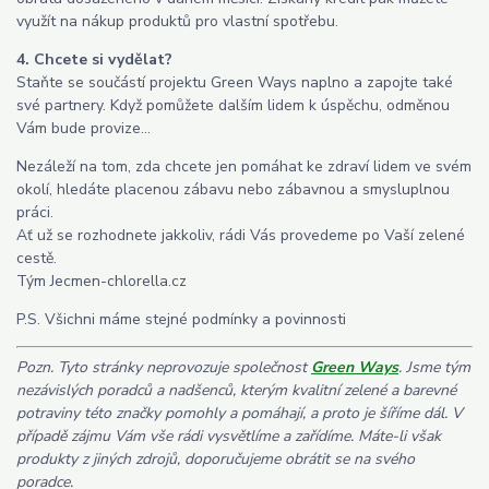
využít na nákup produktů pro vlastní spotřebu.
4. Chcete si vydělat?
Staňte se součástí projektu Green Ways naplno a zapojte také
své partnery. Když pomůžete dalším lidem k úspěchu, odměnou
Vám bude provize...
Nezáleží na tom, zda chcete jen pomáhat ke zdraví lidem ve svém
okolí, hledáte placenou zábavu nebo zábavnou a smysluplnou
práci.
Ať už se rozhodnete jakkoliv, rádi Vás provedeme po Vaší zelené
cestě.
Tým Jecmen-chlorella.cz
P.S. Všichni máme stejné podmínky a povinnosti
Pozn. Tyto stránky neprovozuje společnost
Green Ways
. Jsme tým
nezávislých poradců a nadšenců, kterým kvalitní zelené a barevné
potraviny této značky pomohly a pomáhají, a proto je šíříme dál. V
případě zájmu Vám vše rádi vysvětlíme a zařídíme. Máte-li však
produkty z jiných zdrojů, doporučujeme obrátit se na svého
poradce.