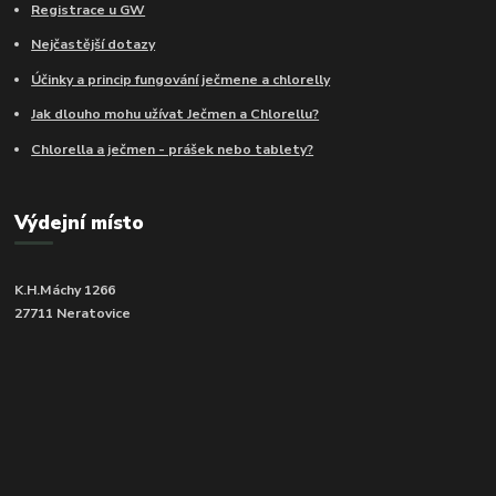
Registrace u GW
Nejčastější dotazy
Účinky a princip fungování ječmene a chlorelly
Jak dlouho mohu užívat Ječmen a Chlorellu?
Chlorella a ječmen - prášek nebo tablety?
Výdejní místo
K.H.Máchy 1266
27711 Neratovice