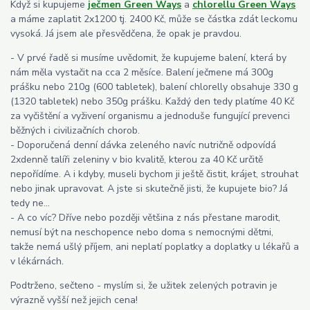
Když si kupujeme
ječmen Green Ways
a
chlorellu Green Ways
a máme zaplatit 2x1200 tj. 2400 Kč, může se částka zdát leckomu
vysoká. Já jsem ale přesvědčena, že opak je pravdou.
- V prvé řadě si musíme uvědomit, že kupujeme balení, která by
nám měla vystačit na cca 2 měsíce. Balení ječmene má 300g
prášku nebo 210g (600 tabletek), balení chlorelly obsahuje 330 g
(1320 tabletek) nebo 350g prášku. Každý den tedy platíme 40 Kč
za vyčištění a vyživení organismu a jednoduše fungující prevenci
běžných i civilizačních chorob.
- Doporučená denní dávka zeleného navíc nutričně odpovídá
2xdenně talíři zeleniny v bio kvalitě, kterou za 40 Kč určitě
nepořídíme. A i kdyby, museli bychom ji ještě čistit, krájet, strouhat
nebo jinak upravovat. A jste si skutečně jisti, že kupujete bio? Já
tedy ne...
- A co víc? Dříve nebo později většina z nás přestane marodit,
nemusí být na neschopence nebo doma s nemocnými dětmi,
takže nemá ušlý příjem, ani neplatí poplatky a doplatky u lékařů a
v lékárnách.
Podtrženo, sečteno - myslím si, že užitek zelených potravin je
výrazně vyšší než jejich cena!