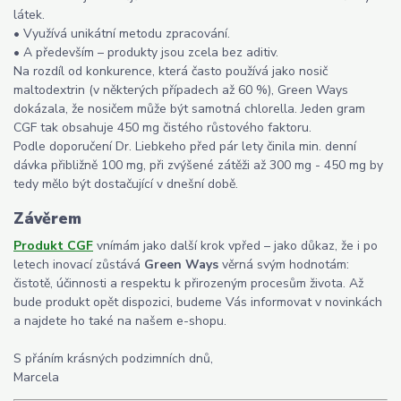
látek.
• Využívá unikátní metodu zpracování.
• A především – produkty jsou zcela bez aditiv.
Na rozdíl od konkurence, která často používá jako nosič
maltodextrin (v některých případech až 60 %), Green Ways
dokázala, že nosičem může být samotná chlorella. Jeden gram
CGF tak obsahuje 450 mg čistého růstového faktoru.
Podle doporučení Dr. Liebkeho před pár lety činila min. denní
dávka přibližně 100 mg, při zvýšené zátěži až 300 mg - 450 mg by
tedy mělo být dostačující v dnešní době.
Závěrem
Produkt CGF
vnímám jako další krok vpřed – jako důkaz, že i po
letech inovací zůstává
Green Ways
věrná svým hodnotám:
čistotě, účinnosti a respektu k přirozeným procesům života. Až
bude produkt opět dispozici, budeme Vás informovat v novinkách
a najdete ho také na našem e-shopu.
S přáním krásných podzimních dnů,
Marcela