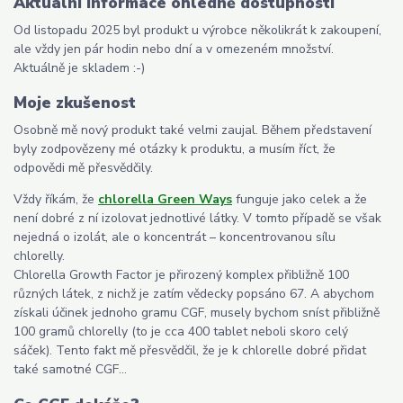
Aktuální informace ohledně dostupnosti
Od listopadu 2025 byl produkt u výrobce několikrát k zakoupení,
ale vždy jen pár hodin nebo dní a v omezeném množství.
Aktuálně je skladem :-)
Moje zkušenost
Osobně mě nový produkt také velmi zaujal. Během představení
byly zodpovězeny mé otázky k produktu, a musím říct, že
odpovědi mě přesvědčily.
Vždy říkám, že
chlorella Green Ways
funguje jako celek a že
není dobré z ní izolovat jednotlivé látky. V tomto případě se však
nejedná o izolát, ale o koncentrát – koncentrovanou sílu
chlorelly.
Chlorella Growth Factor je přirozený komplex přibližně 100
různých látek, z nichž je zatím vědecky popsáno 67. A abychom
získali účinek jednoho gramu CGF, musely bychom sníst přibližně
100 gramů chlorelly (to je cca 400 tablet neboli skoro celý
sáček). Tento fakt mě přesvědčil, že je k chlorelle dobré přidat
také samotné CGF...