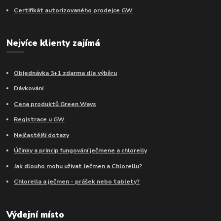
Certifikát autorizovaného prodejce GW
Nejvíce klienty zajímá
Objednávka 3+1 zdarma dle výběru
Dávkování
Cena produktů Green Ways
Registrace u GW
Nejčastější dotazy
Účinky a princip fungování ječmene a chlorelly
Jak dlouho mohu užívat Ječmen a Chlorellu?
Chlorella a ječmen - prášek nebo tablety?
Výdejní místo