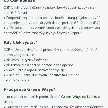
Co CGF dokáže?
CGF je mimořádně účinný komplex, který působí hluboko na
buněčné úrovni.
• Podporuje regeneraci a obnovu buněk – funguje jako opravář,
který nejen opraví, ale zároveň doplní potřebné "náhradní díly".
• Váže toxické látky včetně škodlivých těžkých kovů, přitom však
neodvádí důležité minerály, jako je železo a vápník.
Kdy CGF využít?
CGF může být mimořádně přínosný v období zvýšené zátěže či
potřeby regenerace:
• při stresu a fyzické námaze,
• při rekonvalescenci po nemoci nebo operaci,
• u dětí – pro podporu správného vývoje,
• u seniorů – také díky svému pozitivnímu vlivu na
neuroregeneraci.
Proč právě Green Ways?
Jako u všech ostatních produktů, dbá
Green Ways
na kvalitu a
čistotu
• Používá nejkvalitnější chlorellu s maximálním obsahem účinných