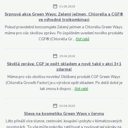
01.08.2026
Srpnová akce Green Ways: Zelený ječmen, Chlorella a CGF®
ve výhodné trojkombinaci
Pokud pravidelně konzumujete Zelený ječmen a Chlorellu Green Ways,
máme pro vás skvělou zprávu. Po úspěšném uvedení nového produktu
CGF® (Chlorella Gr...
číst celé
25.06.2026
Skvělá zpráva: CGF je opět skladem a nově také v akci 3+1
zdarma!
Máme pro vás skvělou novinku! Oblíbený produkt CGF Green Ways
(Chlorella Growth Factor) je u výrobce opět skladem. Po delší době je
tak znovu k dispoz...
číst celé
03.06.2026
Sleva na kosmetiku Green Ways v červnu
Léto přináší více slunce, cestování, koupání i pobytu v klimatizovaných
prostorách. To vše může pokožku zatěžovat a zvyšovat její nároky na