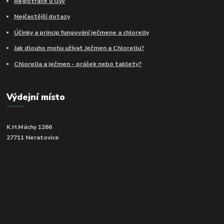
Registrace u GW
Nejčastější dotazy
Účinky a princip fungování ječmene a chlorelly
Jak dlouho mohu užívat Ječmen a Chlorellu?
Chlorella a ječmen - prášek nebo tablety?
Výdejní místo
K.H.Máchy 1266
27711 Neratovice