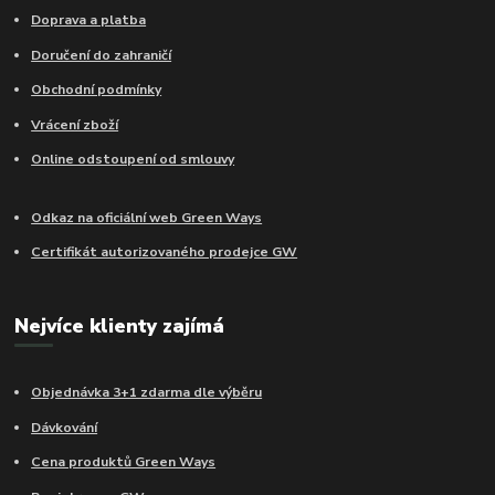
Doprava a platba
Doručení do zahraničí
Obchodní podmínky
Vrácení zboží
Online odstoupení od smlouvy
Odkaz na oficiální web Green Ways
Certifikát autorizovaného prodejce GW
Nejvíce klienty zajímá
Objednávka 3+1 zdarma dle výběru
Dávkování
Cena produktů Green Ways