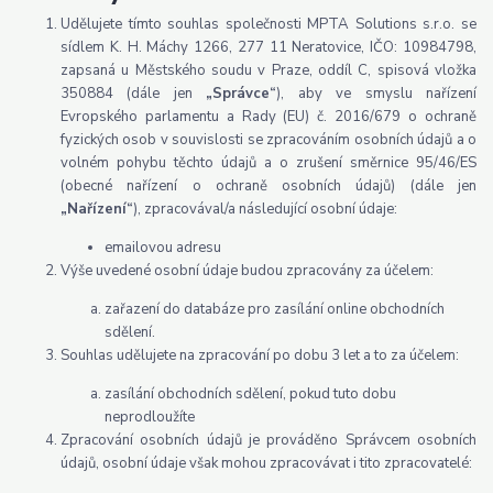
Udělujete tímto souhlas společnosti MPTA Solutions s.r.o. se
sídlem K. H. Máchy 1266, 277 11 Neratovice, IČO: 10984798,
zapsaná u Městského soudu v Praze, oddíl C, spisová vložka
350884 (dále jen
„Správce“
), aby ve smyslu nařízení
Evropského parlamentu a Rady (EU) č. 2016/679 o ochraně
fyzických osob v souvislosti se zpracováním osobních údajů a o
volném pohybu těchto údajů a o zrušení směrnice 95/46/ES
(obecné nařízení o ochraně osobních údajů) (dále jen
„Nařízení“
), zpracovával/a následující osobní údaje:
emailovou adresu
Výše uvedené osobní údaje budou zpracovány za účelem:
zařazení do databáze pro zasílání online obchodních
sdělení.
Souhlas udělujete na zpracování po dobu 3 let a to za účelem:
zasílání obchodních sdělení, pokud tuto dobu
neprodloužíte
Zpracování osobních údajů je prováděno Správcem osobních
údajů, osobní údaje však mohou zpracovávat i tito zpracovatelé: