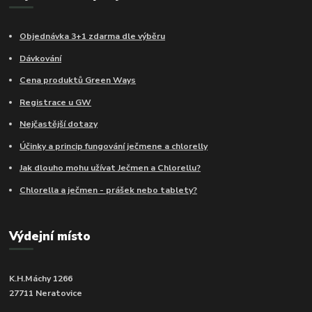
Objednávka 3+1 zdarma dle výběru
Dávkování
Cena produktů Green Ways
Registrace u GW
Nejčastější dotazy
Účinky a princip fungování ječmene a chlorelly
Jak dlouho mohu užívat Ječmen a Chlorellu?
Chlorella a ječmen - prášek nebo tablety?
Výdejní místo
K.H.Máchy 1266
27711 Neratovice