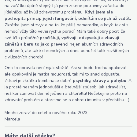
na začátku úplně stejný. I já jsem zelené potraviny zařadila do
jídelníčku až kvůli zdravotnímu problému.
Když jsem ale
pochopila princip jejich fungování, odmítám se jich už vzdát.
Zkrátka jsem si zvykla na to, že příliš nemarodím, a když, tak si s
nemocí vždy tělo velmi rychle poradí. Mám také dobrý pocit, že
své tělo průběžně
pročišťuji, vyživuji, odkyseluji a zbavuji
zánětů a beru to jako prevenci
nejen akutních zdravodních
problémů, ale také chronických a dnes bohužel tolik rozšířených
civilizačních chorob!
Ono to opravdu není nijak složité. Asi se budu trochu opakovat,
ale opakování je matka moudrosti, tak mi to snad odpustíte.
Zdraví je zkrátka kombinace dobré
psychiky, stravy a pohybu
. A
já prostě neznám jednodušší a žitelnější způsob, jak zdravě jíst,
než konzumovat denně ječmen a chlorellu! Nečekejme proto na
zdravotní problém a starejme se o dobrou imunitu v předstihu :-)
Mnoho zdraví do celého nového roku 2023,
Marcela
Máte další otázky?