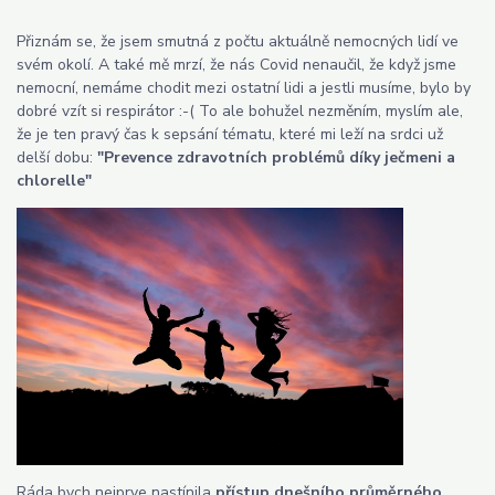
Přiznám se, že jsem smutná z počtu aktuálně nemocných lidí ve
svém okolí. A také mě mrzí, že nás Covid nenaučil, že když jsme
nemocní, nemáme chodit mezi ostatní lidi a jestli musíme, bylo by
dobré vzít si respirátor :-( To ale bohužel nezměním, myslím ale,
že je ten pravý čas k sepsání tématu, které mi leží na srdci už
delší dobu:
"Prevence zdravotních problémů díky ječmeni a
chlorelle"
Ráda bych nejprve nastínila
přístup dnešního průměrného