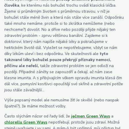
člověka
, ke kterému nás bohužel trochu svádí klasická léčba.
Žijeme si průměrným životem s průměrnou stravou, v níž je
bohužel stále méně živin a která nás stále více zanáší. Odpočinku
také mnoho nemáme, protože si to zkrátka nemůžeme (nebo
nechceme?) dovolit. No a dříve nebo později přijde nějaký ten
zdravotní problém - zprvu většinou banální. Zajdeme si k
doktorovi, který nám napíše nějaké léky a pokračujeme v
hektickém životě dál. Vyležet se nepotřebujeme, vždyť se nám
díky lékům uleví i bez odpočinku. Ve skutečnosti ale
tyto
takzvané léky bohužel pouze překryjí příznaky nemoci,
příčinu ale neřeší,
takže zdravotní problém se jen odloží na
později. Případné záněty se zapouzdří a čekají, až nám zase
klesne imunita. A s přibývajícím věkem opravdu imunita klesá čím
dál více, pomyslní kostlivci opouštějí své skříně a zdravotní potíže
jsou stále závažnější...
Výše popsaný model ale nemusíme žít! Je skvělé (nebo naopak
špatné?), že máme možnost volby.
Často slýchám názor od řady lidí, že
ječmen Green Ways
a
chlorellu Green Ways
nepotřebují, protože jsou zdraví. Možná
stejně uvažujete i vy sami. A mám-li být upřímná, můj přístup byl