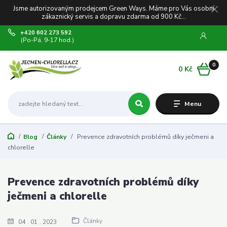
Jsme autorizovaným prodejcem Green Ways. Máme pro Vás osobní
zákaznický servis a dopravu zdarma od 900 Kč...
+420 602 273 592
(Po-Pá, 9-17 hod.)
0
0 Kč
Menu
Blog
Články
Prevence zdravotních problémů díky ječmeni a
chlorelle
Prevence zdravotních problémů díky
ječmeni a chlorelle
Články
04
01
2023