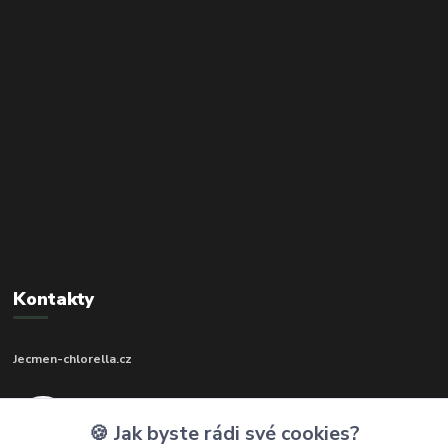
Kontakty
Jecmen-chlorella.cz
+420 602 273 592
🍪 Jak byste rádi své cookies?
(Po-Pá, 9-17 hod.)