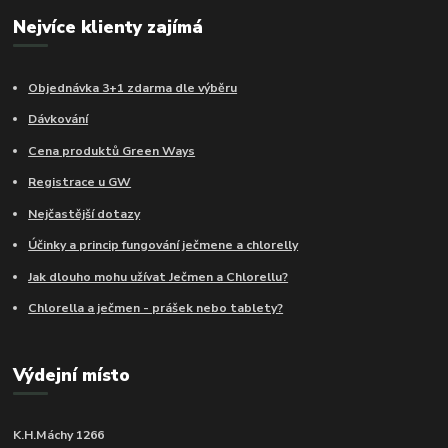
Nejvíce klienty zajímá
Objednávka 3+1 zdarma dle výběru
Dávkování
Cena produktů Green Ways
Registrace u GW
Nejčastější dotazy
Účinky a princip fungování ječmene a chlorelly
Jak dlouho mohu užívat Ječmen a Chlorellu?
Chlorella a ječmen - prášek nebo tablety?
Výdejní místo
K.H.Máchy 1266