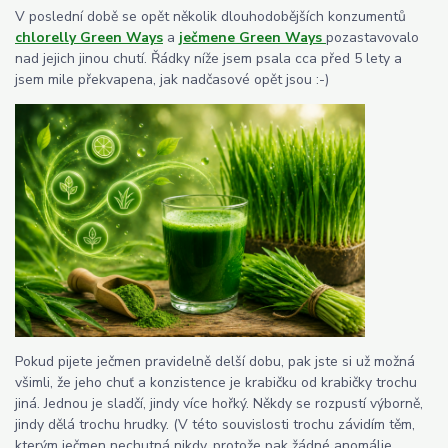
V poslední době se opět několik dlouhodobějších konzumentů
chlorelly Green Ways
a
ječmene Green Ways
pozastavovalo
nad jejich jinou chutí. Řádky níže jsem psala cca před 5 lety a
jsem mile překvapena, jak nadčasové opět jsou :-)
Pokud pijete ječmen pravidelně delší dobu, pak jste si už možná
všimli, že jeho chuť a konzistence je krabičku od krabičky trochu
jiná. Jednou je sladčí, jindy více hořký. Někdy se rozpustí výborně,
jindy dělá trochu hrudky. (V této souvislosti trochu závidím těm,
kterým ječmen nechutná nikdy, protože pak žádné anomálie