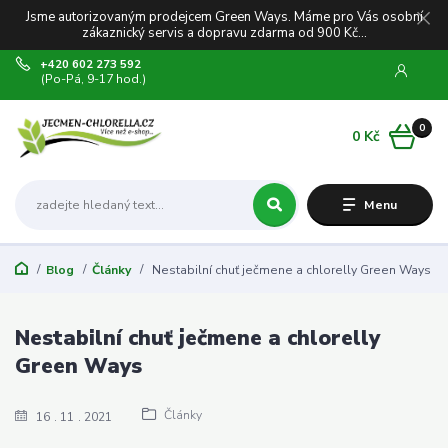
Jsme autorizovaným prodejcem Green Ways. Máme pro Vás osobní
zákaznický servis a dopravu zdarma od 900 Kč...
+420 602 273 592
(Po-Pá, 9-17 hod.)
0
0 Kč
Menu
Blog
Články
Nestabilní chuť ječmene a chlorelly Green Ways
Nestabilní chuť ječmene a chlorelly
Green Ways
Články
16
11
2021