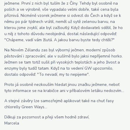
ječmene. První z nich byl tuším že z Číny. Tehdy byl osobně na
polích a ve výrobně, vše vypadalo velmi dobře, také cena byla
příznivá. Nicméně vzorek ječmene si odvezl do Čech a když se k
němu po pár týdnech vrátil, neměl už sytě zelenou barvu, na
kterou jsme zvyklí, ale byl zažloutlý. Když dodavateli sdělil, že ho
u něj z tohoto důvodu neobjedná, dostal následující odpověď:
"Chápeme, vadí vám žlutá. A jakou barvu byste tedy chtěli?"
Na Novém Zélandu zas byl výborný ječmen, moderní způsob
pěstování i zpracování, ale v sušírně bylo jaksi nepříjemné horko.
Ječmen se tam totiž sušil při vysokých teplotách a jeho živost a
enzymy byly tudíž tatam. Když na to vedení GW upozornilo,
dostalo odpověď: "To nevadí, my to nepijeme".
Proto já osobně nezkouším hledat jinou značku ječmene, neboť
tyto informace se na krabičce ani v příbalovém letáku nedozvím...
A stejné závěry lze samozřejmě aplikovat také na chuť řasy
chlorelly Green Ways...
Děkuji za pozornost a přeji všem hodně zdraví,
Marcela