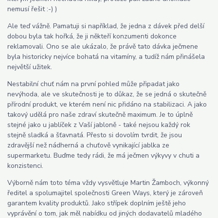
nemusí řešit :-) )
Ale teď vážně. Pamatuji si například, že jedna z dávek před delší
dobou byla tak hořká, že ji někteří konzumenti dokonce
reklamovali. Ono se ale ukázalo, že právě tato dávka ječmene
byla historicky nejvíce bohatá na vitamíny, a tudíž nám přinášela
největší užitek.
Nestabilní chuť nám na první pohled může připadat jako
nevýhoda, ale ve skutečnosti je to důkaz, že se jedná o skutečně
přírodní produkt, ve kterém není nic přidáno na stabilizaci. A jako
takový udělá pro naše zdraví skutečně maximum. Je to úplně
stejné jako u jablíček z Vaší jabloně - také nejsou každý rok
stejně sladká a šťavnatá. Přesto si dovolím tvrdit, že jsou
zdravější než nádherná a chuťově vynikající jablka ze
supermarketu. Buďme tedy rádi, že má ječmen výkyvy v chuti a
konzistenci.
Výborně nám toto téma vždy vysvětluje Martin Žamboch, výkonný
ředitel a spolumajitel společnosti Green Ways, který je zároveň
garantem kvality produktů. Jako střípek doplním ještě jeho
vyprávění o tom, jak měl nabídku od jiných dodavatelů mladého