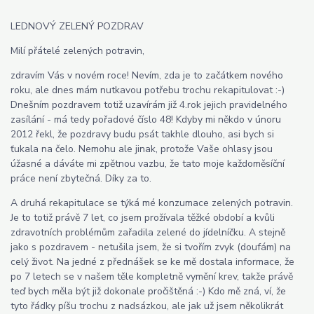
LEDNOVÝ ZELENÝ POZDRAV
Milí přátelé zelených potravin,
zdravím Vás v novém roce! Nevím, zda je to začátkem nového
roku, ale dnes mám nutkavou potřebu trochu rekapitulovat :-)
Dnešním pozdravem totiž uzavírám již 4.rok jejich pravidelného
zasílání - má tedy pořadové číslo 48! Kdyby mi někdo v únoru
2012 řekl, že pozdravy budu psát takhle dlouho, asi bych si
ťukala na čelo. Nemohu ale jinak, protože Vaše ohlasy jsou
úžasné a dáváte mi zpětnou vazbu, že tato moje každoměsíční
práce není zbytečná. Díky za to.
A druhá rekapitulace se týká mé konzumace zelených potravin.
Je to totiž právě 7 let, co jsem prožívala těžké období a kvůli
zdravotních problémům zařadila zelené do jídelníčku. A stejně
jako s pozdravem - netušila jsem, že si tvořím zvyk (doufám) na
celý život. Na jedné z přednášek se ke mě dostala informace, že
po 7 letech se v našem těle kompletně vymění krev, takže právě
teď bych měla být již dokonale pročištěná :-) Kdo mě zná, ví, že
tyto řádky píšu trochu z nadsázkou, ale jak už jsem několikrát