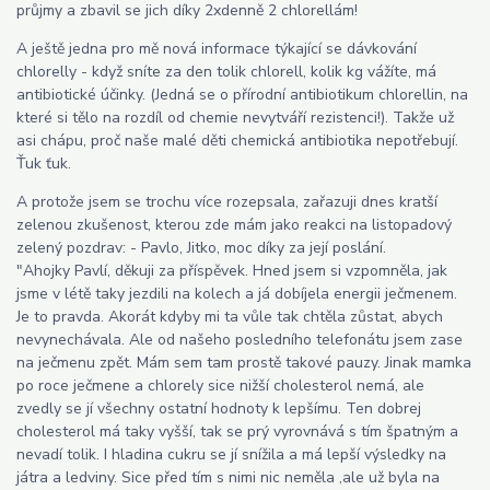
průjmy a zbavil se jich díky 2xdenně 2 chlorellám!
A ještě jedna pro mě nová informace týkající se dávkování
chlorelly - když sníte za den tolik chlorell, kolik kg vážíte, má
antibiotické účinky. (Jedná se o přírodní antibiotikum chlorellin, na
které si tělo na rozdíl od chemie nevytváří rezistenci!). Takže už
asi chápu, proč naše malé děti chemická antibiotika nepotřebují.
Ťuk ťuk.
A protože jsem se trochu více rozepsala, zařazuji dnes kratší
zelenou zkušenost, kterou zde mám jako reakci na listopadový
zelený pozdrav: - Pavlo, Jitko, moc díky za její poslání.
"Ahojky Pavlí, děkuji za příspěvek. Hned jsem si vzpomněla, jak
jsme v létě taky jezdili na kolech a já dobíjela energii ječmenem.
Je to pravda. Akorát kdyby mi ta vůle tak chtěla zůstat, abych
nevynechávala. Ale od našeho posledního telefonátu jsem zase
na ječmenu zpět. Mám sem tam prostě takové pauzy. Jinak mamka
po roce ječmene a chlorely sice nižší cholesterol nemá, ale
zvedly se jí všechny ostatní hodnoty k lepšímu. Ten dobrej
cholesterol má taky vyšší, tak se prý vyrovnává s tím špatným a
nevadí tolik. I hladina cukru se jí snížila a má lepší výsledky na
játra a ledviny. Sice před tím s nimi nic neměla ,ale už byla na