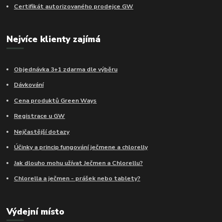
Certifikát autorizovaného prodejce GW
Nejvíce klienty zajímá
Objednávka 3+1 zdarma dle výběru
Dávkování
Cena produktů Green Ways
Registrace u GW
Nejčastější dotazy
Účinky a princip fungování ječmene a chlorelly
Jak dlouho mohu užívat Ječmen a Chlorellu?
Chlorella a ječmen - prášek nebo tablety?
Výdejní místo