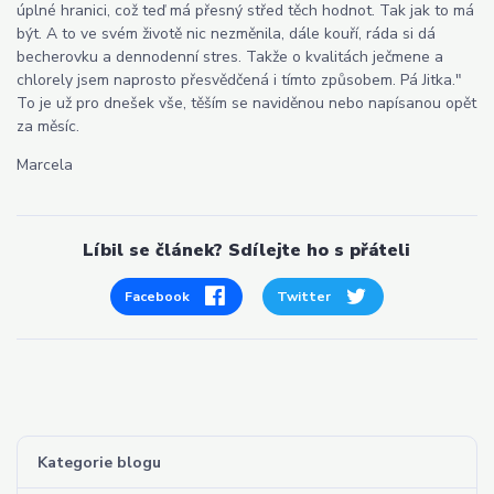
úplné hranici, což teď má přesný střed těch hodnot. Tak jak to má
být. A to ve svém životě nic nezměnila, dále kouří, ráda si dá
becherovku a dennodenní stres. Takže o kvalitách ječmene a
chlorely jsem naprosto přesvědčená i tímto způsobem. Pá Jitka."
To je už pro dnešek vše, těším se naviděnou nebo napísanou opět
za měsíc.
Marcela
Líbil se článek? Sdílejte ho s přáteli
Facebook
Twitter
Kategorie blogu