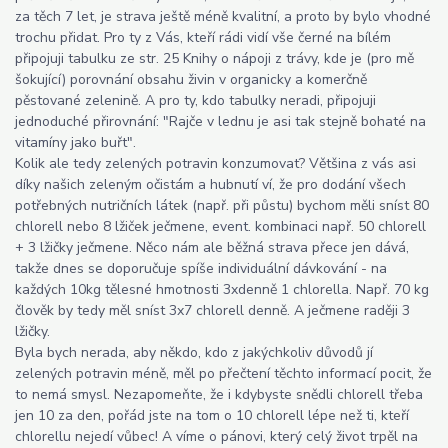
za těch 7 let, je strava ještě méně kvalitní, a proto by bylo vhodné
trochu přidat. Pro ty z Vás, kteří rádi vidí vše černé na bílém
připojuji tabulku ze str. 25 Knihy o nápoji z trávy, kde je (pro mě
šokující) porovnání obsahu živin v organicky a komerčně
pěstované zelenině. A pro ty, kdo tabulky neradi, připojuji
jednoduché přirovnání: "Rajče v lednu je asi tak stejně bohaté na
vitamíny jako buřt".
Kolik ale tedy zelených potravin konzumovat? Většina z vás asi
díky našich zeleným očistám a hubnutí ví, že pro dodání všech
potřebných nutričních látek (např. při půstu) bychom měli sníst 80
chlorell nebo 8 lžiček ječmene, event. kombinaci např. 50 chlorell
+ 3 lžičky ječmene. Něco nám ale běžná strava přece jen dává,
takže dnes se doporučuje spíše individuální dávkování - na
každých 10kg tělesné hmotnosti 3xdenně 1 chlorella. Např. 70 kg
člověk by tedy měl sníst 3x7 chlorell denně. A ječmene raději 3
lžičky.
Byla bych nerada, aby někdo, kdo z jakýchkoliv důvodů jí
zelených potravin méně, měl po přečtení těchto informací pocit, že
to nemá smysl. Nezapomeňte, že i kdybyste snědli chlorell třeba
jen 10 za den, pořád jste na tom o 10 chlorell lépe než ti, kteří
chlorellu nejedí vůbec! A víme o pánovi, který celý život trpěl na