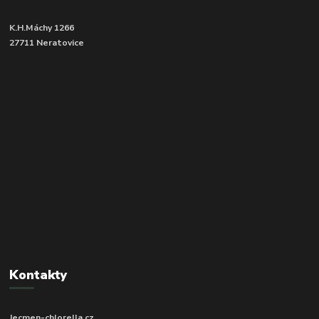
K.H.Máchy 1266
27711 Neratovice
Kontakty
Jecmen-chlorella.cz