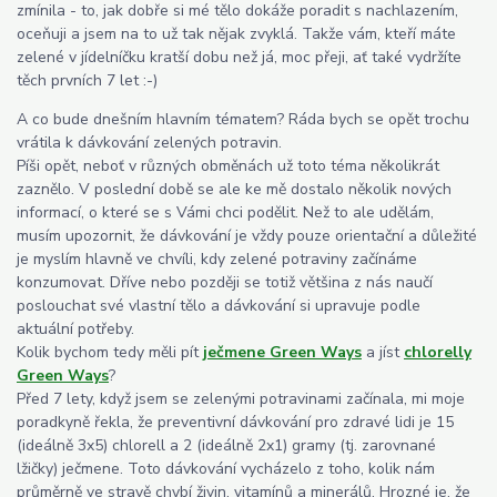
zmínila - to, jak dobře si mé tělo dokáže poradit s nachlazením,
oceňuji a jsem na to už tak nějak zvyklá. Takže vám, kteří máte
zelené v jídelníčku kratší dobu než já, moc přeji, ať také vydržíte
těch prvních 7 let :-)
A co bude dnešním hlavním tématem? Ráda bych se opět trochu
vrátila k dávkování zelených potravin.
Píši opět, neboť v různých obměnách už toto téma několikrát
zaznělo. V poslední době se ale ke mě dostalo několik nových
informací, o které se s Vámi chci podělit. Než to ale udělám,
musím upozornit, že dávkování je vždy pouze orientační a důležité
je myslím hlavně ve chvíli, kdy zelené potraviny začínáme
konzumovat. Dříve nebo později se totiž většina z nás naučí
poslouchat své vlastní tělo a dávkování si upravuje podle
aktuální potřeby.
Kolik bychom tedy měli pít
ječmene Green Ways
a jíst
chlorelly
Green Ways
?
Před 7 lety, když jsem se zelenými potravinami začínala, mi moje
poradkyně řekla, že preventivní dávkování pro zdravé lidi je 15
(ideálně 3x5) chlorell a 2 (ideálně 2x1) gramy (tj. zarovnané
lžičky) ječmene. Toto dávkování vycházelo z toho, kolik nám
průměrně ve stravě chybí živin, vitamínů a minerálů. Hrozné je, že