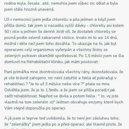
rodina myla, česala ..atd., nemohla jsem vůbec nic dělat a byla
jsem stále hrozně unavená.
Už v nemocnici jsem jedla chlorellu a pila ječmen a když jsem
přišla domů, tak jsem si nasadila vyšší dávky - chlorelly asi kolem
50 i více a ječmen 5x denně. Jistě víš, že dostatek chlorelly se
pozná podle zeleně zabarvené stolice, trvalo mi to asi 14 dnů,
možná i déle než jsem toho dosáhla. To ukazuje na to, jak byl
operacemi celý organismus vyčerpán a všechny živiny ze
zelených potravin okamžitě spotřeboval. Po 1,5 měsíci jsem se šla
domluvit na Rehabilitační kliniku, jak mám posilovat.
Paní primářka mne zkontrolovala všechny rány, zkonstatovala, že
je vše krásně zahojeno, nic není zatuhlé a řekla ať pokračuji v
rehabilitaci..? "Je to už 3 měsíce nebo více ?" ptala se mne.
Odvětila jsem, že je to 1,5měs. a že jsem se přišla poradi,t jak
začít rehabilitovat. Napřed se divila a potom řekla : " Jo, vy jste
vlastně na tom zeleném :o)" Ječmen obsahuje enzymy, které bych
Vám stejně doporučila po operaci.
A já jsem si teprve teď uvědomila, že to není jen zásluhou toho,
že "zelenáčky" jsem jedla po a před operací, ale hlavně proto, že