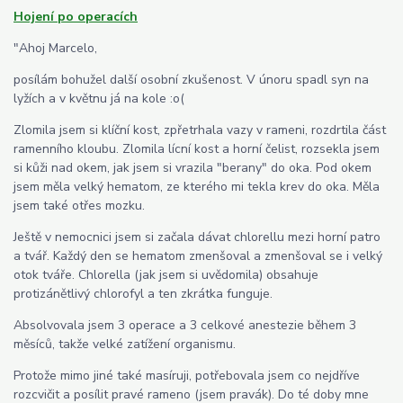
Hojení po operacích
"Ahoj Marcelo,
posílám bohužel další osobní zkušenost. V únoru spadl syn na
lyžích a v květnu já na kole :o(
Zlomila jsem si klíční kost, zpřetrhala vazy v rameni, rozdrtila část
ramenního kloubu. Zlomila lícní kost a horní čelist, rozsekla jsem
si kůži nad okem, jak jsem si vrazila "berany" do oka. Pod okem
jsem měla velký hematom, ze kterého mi tekla krev do oka. Měla
jsem také otřes mozku.
Ještě v nemocnici jsem si začala dávat chlorellu mezi horní patro
a tvář. Každý den se hematom zmenšoval a zmenšoval se i velký
otok tváře. Chlorella (jak jsem si uvědomila) obsahuje
protizánětlivý chlorofyl a ten zkrátka funguje.
Absolvovala jsem 3 operace a 3 celkové anestezie během 3
měsíců, takže velké zatížení organismu.
Protože mimo jiné také masíruji, potřebovala jsem co nejdříve
rozcvičit a posílit pravé rameno (jsem pravák). Do té doby mne