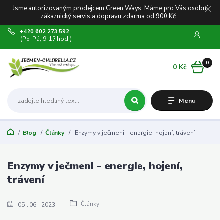
Jsme autorizovaným prodejcem Green Ways. Máme pro Vás osobní
zákaznický servis a dopravu zdarma od 900 Kč...
+420 602 273 592
(Po-Pá, 9-17 hod.)
0
0 Kč
Menu
Blog
Články
Enzymy v ječmeni - energie, hojení, trávení
Enzymy v ječmeni - energie, hojení,
trávení
Články
05
06
2023