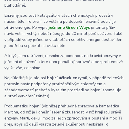
blahodárně.
Enzymy
jsou totiž katalyzátory všech chemických procesů v
našem těle. To první, co většina po doplnění enzymů pocítí, je
příliv energie
. Po vypití
ječmene Green Ways
je tento příliv
navíc velmi rychlý, neboť nápoj je do 20 minut plně stráven. Také
v případě volby ječmene v tabletách se příliv energie dostaví. Jen
je potřeba si počkat i chvilku déle.
A když jsem u trávení, nesmím zapomenout na
trávicí enzymy
v
ječmeni obsažené, které nám pomáhají správně a bezproblémově
využít vše, co sníme.
Nejdůležitější je ale asi
hojící účinek enzymů
, v případě zelených
potravin navíc podpořený protizánětlivým chlorofylem a
zásadotvorností (neboť v kyselém prostředí se hojení zpomaluje
a hrozí vytvoření zánětu).
Problematiku hojení (viz.níže) přehledně zpracovala kamarádka
Martina, od níž je i dnešní zelená zkušenost, v níž hrají roli právě
enzymy. Marti, děkuji moc za jejich zpracování a poslání a moc Ti
přeji, abys už další vlastní zelené zkušenosti nesbírala :-)