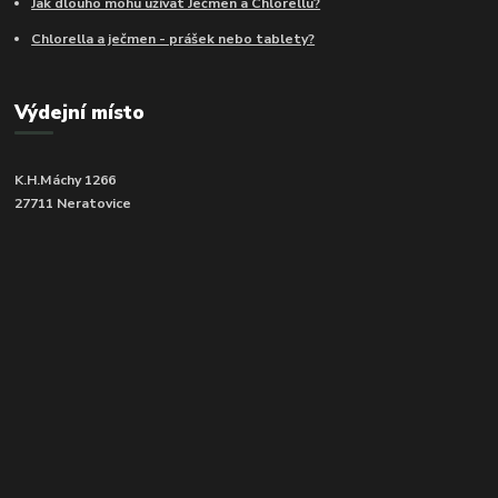
Jak dlouho mohu užívat Ječmen a Chlorellu?
Chlorella a ječmen - prášek nebo tablety?
Výdejní místo
K.H.Máchy 1266
27711 Neratovice