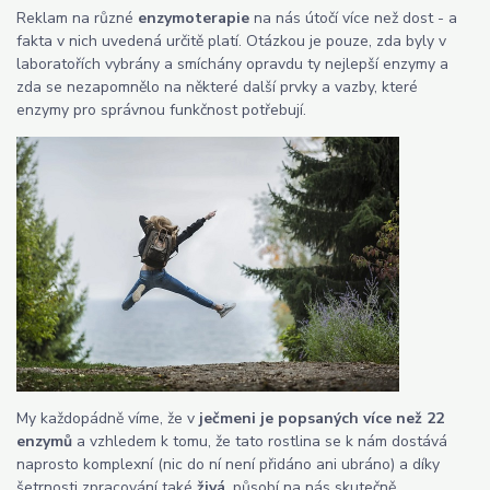
Reklam na různé
enzymoterapie
na nás útočí více než dost - a
fakta v nich uvedená určitě platí. Otázkou je pouze, zda byly v
laboratořích vybrány a smíchány opravdu ty nejlepší enzymy a
zda se nezapomnělo na některé další prvky a vazby, které
enzymy pro správnou funkčnost potřebují.
My každopádně víme, že v
ječmeni je popsaných více než 22
enzymů
a vzhledem k tomu, že tato rostlina se k nám dostává
naprosto komplexní (nic do ní není přidáno ani ubráno) a díky
šetrnosti zpracování také
živá
, působí na nás skutečně