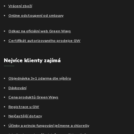
Vrácení zboží
Online odstoupení od smlouvy
Odkaz na oficiální web Green Ways
Certifikát autorizovaného prodejce GW
Nejvíce klienty zajímá
Objednávka 3+1 zdarma dle výběru
Dávkování
Cena produktů Green Ways
Registrace u GW
Nejčastější dotazy
Účinky a princip fungování ječmene a chlorelly