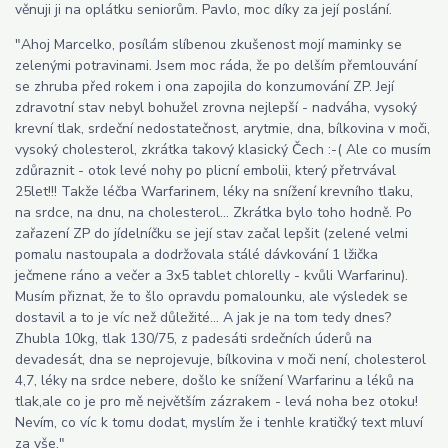
věnuji ji na oplátku seniorům. Pavlo, moc díky za její poslání.
"Ahoj Marcelko, posílám slíbenou zkušenost mojí maminky se
zelenými potravinami. Jsem moc ráda, že po delším přemlouvání
se zhruba před rokem i ona zapojila do konzumování ZP. Její
zdravotní stav nebyl bohužel zrovna nejlepší - nadváha, vysoký
krevní tlak, srdeční nedostatečnost, arytmie, dna, bílkovina v moči,
vysoký cholesterol, zkrátka takový klasický Čech :-( Ale co musím
zdůraznit - otok levé nohy po plicní embolii, který přetrvával
25let!!! Takže léčba Warfarinem, léky na snížení krevního tlaku,
na srdce, na dnu, na cholesterol... Zkrátka bylo toho hodně. Po
zařazení ZP do jídelníčku se její stav začal lepšit (zelené velmi
pomalu nastoupala a dodržovala stálé dávkování 1 lžička
ječmene ráno a večer a 3x5 tablet chlorelly - kvůli Warfarinu).
Musím přiznat, že to šlo opravdu pomalounku, ale výsledek se
dostavil a to je víc než důležité... A jak je na tom tedy dnes?
Zhubla 10kg, tlak 130/75, z padesáti srdečních úderů na
devadesát, dna se neprojevuje, bílkovina v moči není, cholesterol
4,7, léky na srdce nebere, došlo ke snížení Warfarinu a léků na
tlak,ale co je pro mě největším zázrakem - levá noha bez otoku!
Nevím, co víc k tomu dodat, myslím že i tenhle kratičký text mluví
za vše."