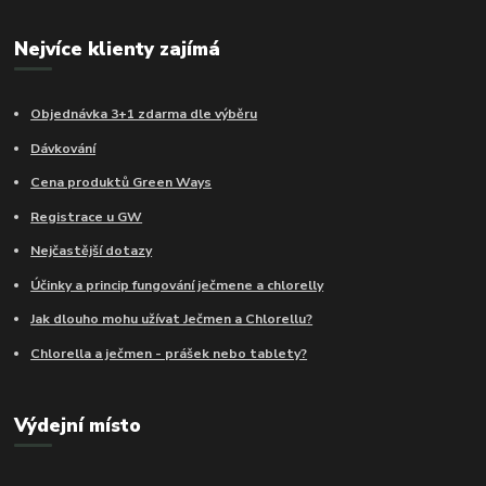
Nejvíce klienty zajímá
Objednávka 3+1 zdarma dle výběru
Dávkování
Cena produktů Green Ways
Registrace u GW
Nejčastější dotazy
Účinky a princip fungování ječmene a chlorelly
Jak dlouho mohu užívat Ječmen a Chlorellu?
Chlorella a ječmen - prášek nebo tablety?
Výdejní místo