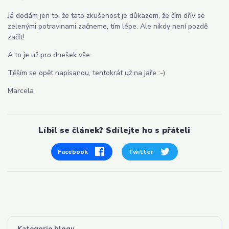
Já dodám jen to, že tato zkušenost je důkazem, že čím dřív se
zelenými potravinami začneme, tím lépe. Ale nikdy není pozdě
začít!
A to je už pro dnešek vše.
Těším se opět napísanou, tentokrát už na jaře :-)
Marcela
Líbil se článek? Sdílejte ho s přáteli
Facebook
Twitter
Kategorie blogu