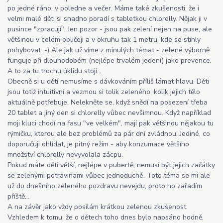
po jedné ráno, v poledne a večer. Máme také zkušenosti, že i
velmi malé děti si snadno poradí s tabletkou chlorelly. Nějak ji v
pusince "zpracují". Jen pozor - jsou pak zelení nejen na puse, ale
většinou v celém obličeji a v okruhu tak 1 metru, kde se stihly
pohybovat :-) Ale jak už víme z minulých témat - zelené výborně
funguje při dlouhodobém (nejlépe trvalém jedení) jako prevence.
A to za tu trochu úklidu stojí...
Obecně si u dětí nemusíme s dávkováním příliš lámat hlavu. Děti
jsou totiž intuitivní a vezmou si tolik zeleného, kolik jejich tělo
aktuálně potřebuje. Nelekněte se, když snědí na posezení třeba
20 tablet a jiný den si chlorelly vůbec nevšimnou. Když například
moji kluci chodí na řasu "ve velkém", mají pak většinou nějakou tu
rýmičku, kterou ale bez problémů za pár dní zvládnou. Jediné, co
doporučuji ohlídat, je pitný režim - aby konzumace většího
množství chlorelly nevyvolala zácpu.
Pokud máte děti větší, nejlépe v pubertě, nemusí být jejich začátky
se zelenými potravinami vůbec jednoduché. Toto téma se mi ale
už do dnešního zeleného pozdravu nevejdu, proto ho zařadím
příště...
A na závěr jako vždy posílám krátkou zelenou zkušenost.
Vzhledem k tomu, že o dětech toho dnes bylo napsáno hodně,