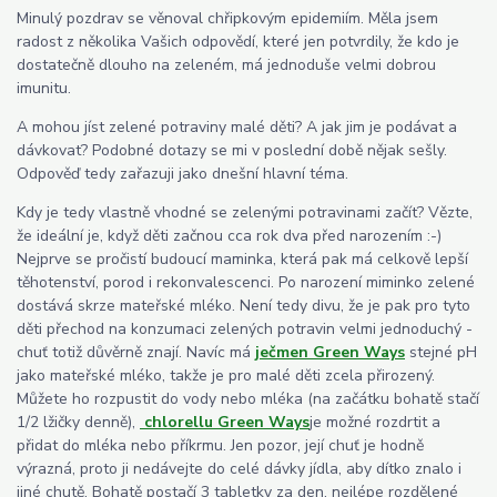
Minulý pozdrav se věnoval chřipkovým epidemiím. Měla jsem
radost z několika Vašich odpovědí, které jen potvrdily, že kdo je
dostatečně dlouho na zeleném, má jednoduše velmi dobrou
imunitu.
A mohou jíst zelené potraviny malé děti? A jak jim je podávat a
dávkovat? Podobné dotazy se mi v poslední době nějak sešly.
Odpověď tedy zařazuji jako dnešní hlavní téma.
Kdy je tedy vlastně vhodné se zelenými potravinami začít? Vězte,
že ideální je, když děti začnou cca rok dva před narozením :-)
Nejprve se pročistí budoucí maminka, která pak má celkově lepší
těhotenství, porod i rekonvalescenci. Po narození miminko zelené
dostává skrze mateřské mléko. Není tedy divu, že je pak pro tyto
děti přechod na konzumaci zelených potravin velmi jednoduchý -
chuť totiž důvěrně znají. Navíc má
ječmen Green Ways
stejné pH
jako mateřské mléko, takže je pro malé děti zcela přirozený.
Můžete ho rozpustit do vody nebo mléka (na začátku bohatě stačí
1/2 lžičky denně),
chlorellu Green Ways
je možné rozdrtit a
přidat do mléka nebo příkrmu. Jen pozor, její chuť je hodně
výrazná, proto ji nedávejte do celé dávky jídla, aby dítko znalo i
jiné chutě. Bohatě postačí 3 tabletky za den, nejlépe rozdělené