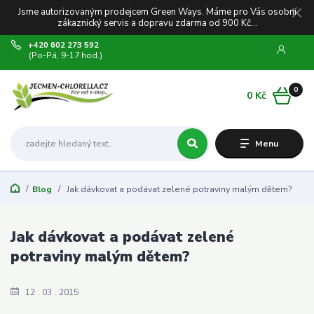
Jsme autorizovaným prodejcem Green Ways. Máme pro Vás osobní
zákaznický servis a dopravu zdarma od 900 Kč...
+420 602 273 592
(Po-Pá, 9-17 hod.)
0
0 Kč
Menu
Blog
Jak dávkovat a podávat zelené potraviny malým dětem?
Jak dávkovat a podávat zelené
potraviny malým dětem?
12
03
2015