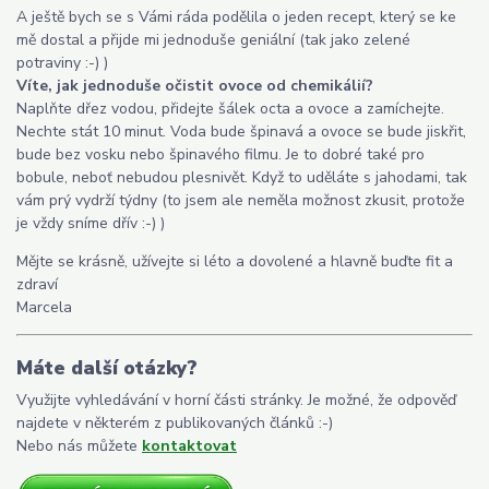
A ještě bych se s Vámi ráda podělila o jeden recept, který se ke
mě dostal a přijde mi jednoduše geniální (tak jako zelené
potraviny :-) )
Víte, jak jednoduše očistit ovoce od chemikálií?
Naplňte dřez vodou, přidejte šálek octa a ovoce a zamíchejte.
Nechte stát 10 minut. Voda bude špinavá a ovoce se bude jiskřit,
bude bez vosku nebo špinavého filmu. Je to dobré také pro
bobule, neboť nebudou plesnivět. Když to uděláte s jahodami, tak
vám prý vydrží týdny (to jsem ale neměla možnost zkusit, protože
je vždy sníme dřív :-) )
Mějte se krásně, užívejte si léto a dovolené a hlavně buďte fit a
zdraví
Marcela
Máte další otázky?
Využijte vyhledávání v horní části stránky. Je možné, že odpověď
najdete v některém z publikovaných článků :-)
Nebo nás můžete
kontaktovat