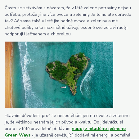
Často se setkávám s názorem, že v létě zelené potraviny nejsou
potřeba, protože jíme více ovoce a zeleniny. Je tomu ale opravdu
tak? Ač sama také v létě jím hodně ovoce a zeleniny a mé
chuťové buňky si to maximálně užívají, osobně své zdraví raději
podporuji i ječmenem a chlorellou...
Hlavním důvodem, proč se nespoléhám jen na ovoce a zeleninu
je, že většinou neznám jejich původ a kvalitu. Do jídelníčku si
proto i v létě pravidelně přidávám
nápoj z mladého ječmene
Green Ways
- je úžasně osvěžující, dodává mi energii a pomáhá