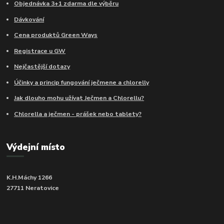
Objednávka 3+1 zdarma dle výběru
Dávkování
Cena produktů Green Ways
Registrace u GW
Nejčastější dotazy
Účinky a princip fungování ječmene a chlorelly
Jak dlouho mohu užívat Ječmen a Chlorellu?
Chlorella a ječmen - prášek nebo tablety?
Výdejní místo
K.H.Máchy 1266
27711 Neratovice