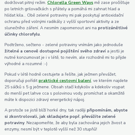
dodržovat pitný režim.
Chlorella Green Ways
mě zase pročišťuje
po letních grilovačkách s přátely a pomáhá mi zahnat hlad a
hlídat kila... Obě zelené potraviny mi pak poskytují antioxidační
ochranu před volnými radikály z vyšší sportovní aktivity a ze
slunečního záření. A nesmím zapomenout ani na
protizánětlivé
účinky chlorofylu
.
Podtrženo, sečteno - zelené potraviny vnímám jako jednoduše
žitelné a cenově dostupné pojištění svého zdraví
a jestli je
nutné konzumovat je i v létě, to nevím, ale rozhodně mi to přijde
výhodné a rozumné :-)
Pokud v létě hodně cestujete a řešíte, jak ječmen převážet,
doporučuji pořídit
praktické cestovní balení
, ve kterém najdete
25 sáčků s 5 g ječmene. Obsah stačí kdykoliv a kdekoliv vsypat
do menší pet lahve cca s polovinou vody, promíchat a okamžitě
máte k dispozici zdravý energetický nápoj.
A protože se jistě blíží horké dny, tak raději
připomínám, abyste
si zkontrolovali, jak skladujete popř. převážíte zelené
potraviny
. Nezapomeňte, že aby byla zachována jejich živost a
enzymy, nesmí být v teplotě vyšší než 30 stupňů!