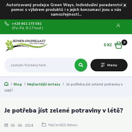
Autorizovaný prodejce Green Ways. Individuální poradenství a
pomoc s výběrem produktů i s jejich konzumací jsou u nás
samozřejmostí...
+420 602 273 592
(Po-Pá, 9-17 hod.)
0
0 Kč
Menu
Blog
Nejčastější dotazy
Je potřeba jíst zelené potraviny v
létě?
Je potřeba jíst zelené potraviny v létě?
Nejčastější dotazy
05
06
2024