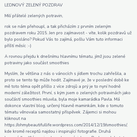
LEDNOVÝ ZELENÝ POZDRAV
Milí přátelé zelených potravin,
rok se nám přehoupl, a tak přicházím z prvním zeleným
pozdravem roku 2015. Jen pro zajímavost - víte, kolik pozdravů už
bylo posláno? Pokud Vás to zajímá, pošlu Vám tuto informaci
příští měsíc :-)
A rovnou přejdu k dnešnímu hlavnímu tématu, jímž jsou zelené
potraviny jako součást smoothies
Myslím, že většina z nás o vánocích s jídlem trochu zahřešila, a
proto se tento tip může hodit. Zajímavé je, že v poslední době ke
mě toto téma opět přišlo z více zdrojů a prý je to nyní hodně
moderní záležitost. První, s kým jsem o zelených potravinách jako
součástí smoothies mluvila, byla moje kamarádka Pavla. Má
dokonce vlastní blog, určený hlavně maminkám, kde o tomuto
tématu věnovala samostatný příspěvek. Zájemci si mohou
kliknout na
https://ohmybeautifullife.wordpress.com/2014/12/19/smoothies/,
kde kromě receptů najdou i inspirující fotografie. Druhá