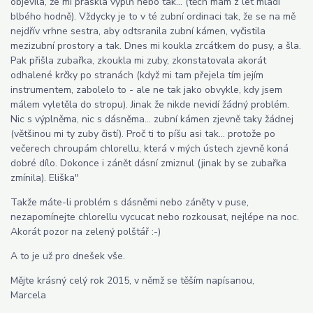
objevila, že mi praskla výplň nebo tak... (těch mám z let mládí
blbého hodně). Vždycky je to v té zubní ordinaci tak, že se na mě
nejdřív vrhne sestra, aby odtsranila zubní kámen, vyčistila
mezizubní prostory a tak. Dnes mi koukla zrcátkem do pusy, a šla.
Pak přišla zubařka, zkoukla mi zuby, zkonstatovala akorát
odhalené krčky po stranách (když mi tam přejela tím jejím
instrumentem, zabolelo to - ale ne tak jako obvykle, kdy jsem
málem vyletěla do stropu). Jinak že nikde nevidí žádný problém.
Nic s výplněma, nic s dásněma... zubní kámen zjevně taky žádnej
(většinou mi ty zuby čistí). Proč ti to píšu asi tak... protože po
večerech chroupám chlorellu, která v mých ústech zjevně koná
dobré dílo. Dokonce i zánět dásní zmiznul (jinak by se zubařka
zmínila). Eliška"
Takže máte-li problém s dásněmi nebo záněty v puse,
nezapomínejte chlorellu vycucat nebo rozkousat, nejlépe na noc.
Akorát pozor na zelený polštář :-)
A to je už pro dnešek vše.
Mějte krásný celý rok 2015, v němž se těším napísanou,
Marcela