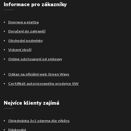
Informace pro zákazníky
Doprava a platba
Doručení do zahraničí
Obchodní podmínky
Vrácení zboží
Online odstoupení od smlouvy
Odkaz na oficiální web Green Ways
Certifikát autorizovaného prodejce GW
Nejvíce klienty zajímá
Objednávka 3+1 zdarma dle výběru
Dávkování