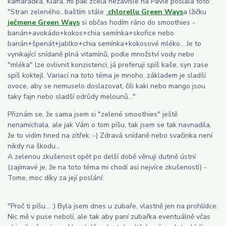
kamarádka, Klára, mi pak zcela nezávisle na Pavle poslala toto:
"Stran zeleného...baštím stále
chlorellu Green Ways
a lžičku
ječmene Green Ways
si občas hodím ráno do smoothies -
banán+avokádo+kokos+chia semínka+skořice nebo
banán+špenát+jablko+chia semínka+kokosové mléko... Je to
vynikající snídaně plná vitamínů, podle množství vody nebo
"mléka" lze ovlivnit konzistenci, já preferuji spíš kaše, syn zase
spíš koktejl. Variací na toto téma je mnoho, základem je sladší
ovoce, aby se nemuselo doslazovat, čili kaki nebo mango jsou
taky fajn nebo sladší odrůdy melounů..."
Přiznám se, že sama jsem si "zelené smoothies" ještě
nenamíchala, ale jak Vám o tom píšu, tak jsem se tak navnadila,
že to vidím hned na zítřek :-) Zdravá snídaně nebo svačinka není
nikdy na škodu...
A zelenou zkušenost opět po delší době věnuji dutině ústní
(zajímavé je, že na toto téma mi chodí asi nejvíce zkušeností) -
Tome, moc díky za její poslání:
"Proč ti píšu... :) Byla jsem dnes u zubaře, vlastně jen na prohlídce.
Nic mě v puse nebolí, ale tak aby paní zubařka eventuálně včas