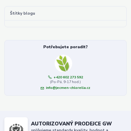
Štítky blogu
Potřebujete poradit?
+420 602 273 592
(Po-Pá, 9-17 hod.)
info@jecmen-chlorella.cz
AUTORIZOVANÝ PRODEJCE GW
splňujeme standardy kvality, hodnot a