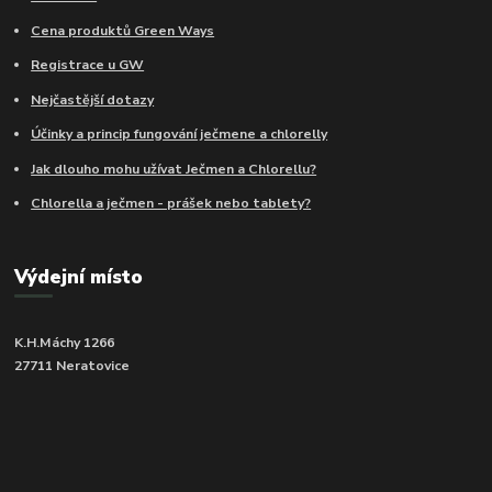
Cena produktů Green Ways
Registrace u GW
Nejčastější dotazy
Účinky a princip fungování ječmene a chlorelly
Jak dlouho mohu užívat Ječmen a Chlorellu?
Chlorella a ječmen - prášek nebo tablety?
Výdejní místo
K.H.Máchy 1266
27711 Neratovice