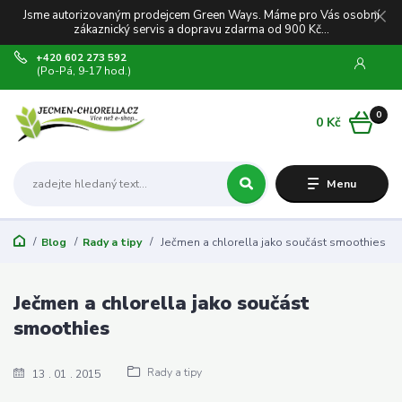
Jsme autorizovaným prodejcem Green Ways. Máme pro Vás osobní
zákaznický servis a dopravu zdarma od 900 Kč...
+420 602 273 592
(Po-Pá, 9-17 hod.)
0
0 Kč
Menu
Blog
Rady a tipy
Ječmen a chlorella jako součást smoothies
Ječmen a chlorella jako součást
smoothies
Rady a tipy
13
01
2015