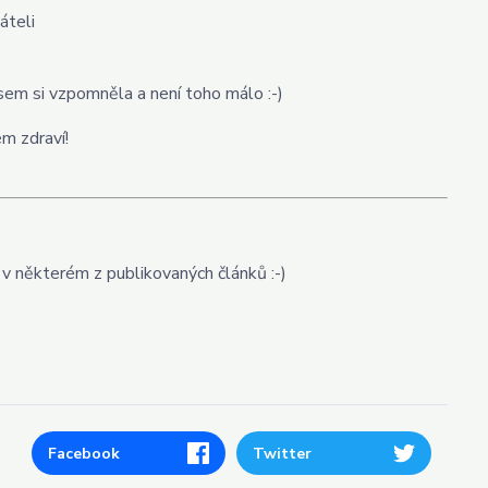
áteli
 jsem si vzpomněla a není toho málo :-)
m zdraví!
 v některém z publikovaných článků :-)
Facebook
Twitter