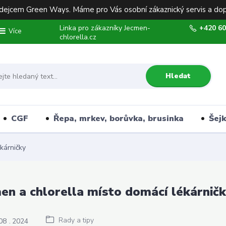
ejcem Green Ways. Máme pro Vás osobní zákaznický servis a dop
Linka pro zákazníky Jecmen-
+420 60
Více
chlorella.cz
Hledat
CGF
Řepa, mrkev, borůvka, brusinka
Šej
kárničky
en a chlorella místo domácí lékárnič
Rady a tipy
08
2024