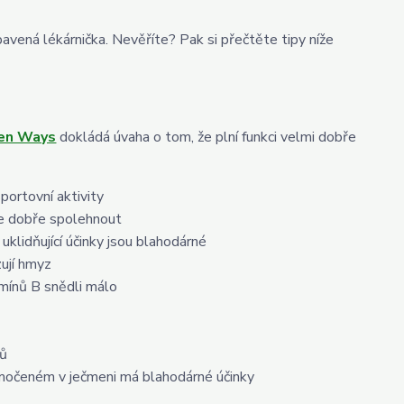
avená lékárnička. Nevěříte? Pak si přečtěte tipy níže
een Ways
dokládá úvaha o tom, že plní funkci velmi dobře
portovní aktivity
me dobře spolehnout
klidňující účinky jsou blahodárné
zují hmyz
amínů B snědli málo
mů
amočeném v ječmeni má blahodárné účinky