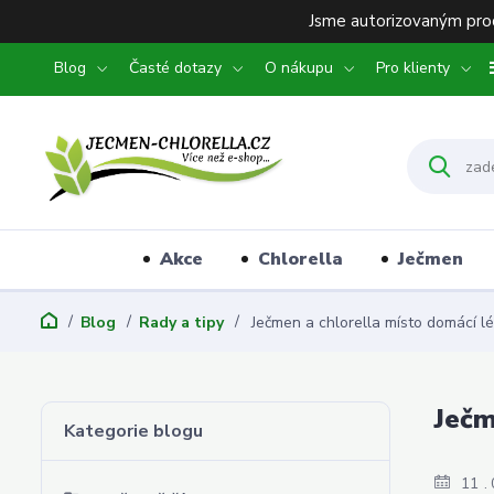
Jsme autorizovaným prod
Blog
Časté dotazy
O nákupu
Pro klienty
Akce
Chlorella
Ječmen
Blog
Rady a tipy
Ječmen a chlorella místo domácí lé
Ječm
Kategorie blogu
11