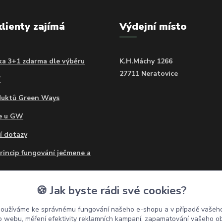
klienty zajímá
Výdejní místo
a 3+1 zdarma dle výběru
K.H.Máchy 1266
27711 Neratovice
í
duktů Green Ways
ce u GW
í dotazy
princip fungování ječmene a
o mohu užívat Ječmen a
🍪 Jak byste rádi své cookies?
?
používáme ke správnému fungování našeho e-shopu a v případě vašeho
 a ječmen - prášek nebo
k o webu, měření efektivity reklamních kampaní, zapamatování vašeho o