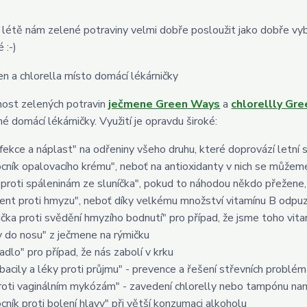
 létě nám zelené potraviny velmi dobře posloužit jako dobře vyb
 :-)
nost zelených potravin
ječmene Green Ways
a
chlorellly Gr
é domácí lékárničky. Využití je opravdu široké:
nfekce a náplast" na odřeniny všeho druhu, které doprovází letní s
cník opalovacího krému", neboť na antioxidanty v nich se může
 proti spáleninám ze sluníčka", pokud to náhodou někdo přežene, u
lent proti hmyzu", neboť díky velkému množství vitamínu B odpu
ička proti svědění hmyzího bodnutí" pro případ, že jsme toho vit
y do nosu" z ječmene na rýmičku
adlo" pro případ, že nás zabolí v krku
obacily a léky proti průjmu" - prevence a řešení střevních problé
proti vaginálním mykózám" - zavedení chlorelly nebo tampónu n
cník proti bolení hlavy" při větší konzumaci alkoholu