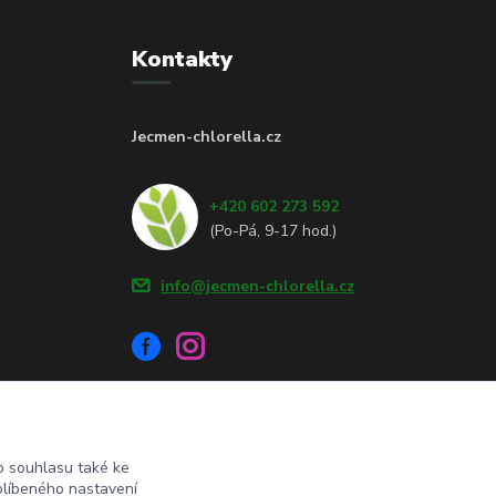
Kontakty
Jecmen-chlorella.cz
+420 602 273 592
(Po-Pá, 9-17 hod.)
info@jecmen-chlorella.cz
 souhlasu také ke
blíbeného nastavení