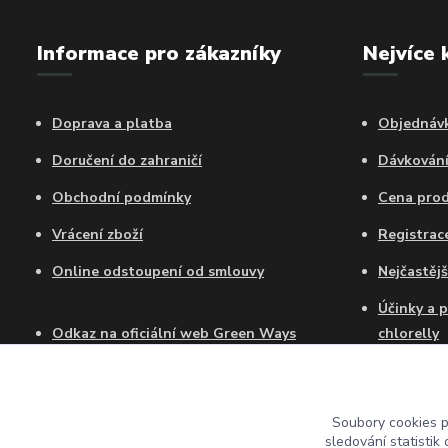
Informace pro zákazníky
Nejvíce 
Doprava a platba
Objednávk
Doručení do zahraničí
Dávkován
Obchodní podmínky
Cena pro
Vrácení zboží
Registra
Online odstoupení od smlouvy
Nejčastějš
Účinky a 
Odkaz na oficiální web Green Ways
chlorelly
Certifikát autorizovaného prodejce GW
Jak dlouh
Chlorellu
Soubory cookies 
Chlorella
sledování statisti