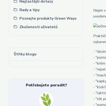
Nejčastější dotazy
Rady a tipy
Nejen v
uvedené
Poznejte produkty Green Ways
Zkušenosti uživatelů
Praktič
vybaven
- "dezi
Štítky blogu
- "pomo
- "krém
- "repe
- "mast
- "kapk
Potřebujete poradit?
- "klokt
- "lakt
- "lék 
- "pomo