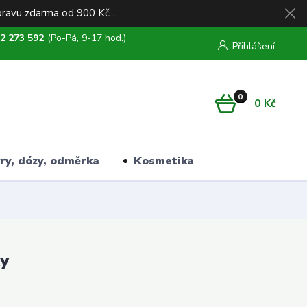
ravu zdarma od 900 Kč...
2 273 592
(Po-Pá, 9-17 hod.)
Přihlášení
0
0 Kč
kry, dózy, odměrka
Kosmetika
ky