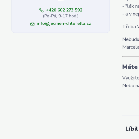
- "lék n
+420 602 273 592
- a v n
(Po-Pá, 9-17 hod.)
info@jecmen-chlorella.cz
Třeba V
Nebudu 
Marcel
Máte 
Využijt
Nebo n
Líbil