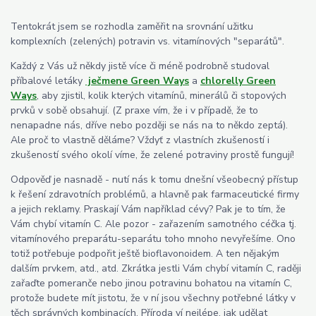
Tentokrát jsem se rozhodla zaměřit na srovnání užitku
komplexních (zelených) potravin vs. vitamínových "separátů".
Každý z Vás už někdy jistě více či méně podrobně studoval
příbalové letáky
ječmene Green Ways
a
chlorelly Green
Ways
, aby zjistil, kolik kterých vitamínů, minerálů či stopových
prvků v sobě obsahují. (Z praxe vím, že i v případě, že to
nenapadne nás, dříve nebo později se nás na to někdo zeptá).
Ale proč to vlastně děláme? Vždyť z vlastních zkušeností i
zkušeností svého okolí víme, že zelené potraviny prostě fungují!
Odpověď je nasnadě - nutí nás k tomu dnešní všeobecný přístup
k řešení zdravotních problémů, a hlavně pak farmaceutické firmy
a jejich reklamy. Praskají Vám například cévy? Pak je to tím, že
Vám chybí vitamín C. Ale pozor - zařazením samotného céčka tj.
vitamínového preparátu-separátu toho mnoho nevyřešíme. Ono
totiž potřebuje podpořit ještě bioflavonoidem. A ten nějakým
dalším prvkem, atd., atd. Zkrátka jestli Vám chybí vitamín C, raději
zařaďte pomeranče nebo jinou potravinu bohatou na vitamín C,
protože budete mít jistotu, že v ní jsou všechny potřebné látky v
těch správných kombinacích. Příroda ví nejlépe, jak udělat