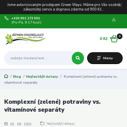
Jsme autorizovaným prodejcem Green Ways. Máme pro Vás osobní
zákaznický servis a dopravu zdarma od 900 Kč...
+420 602 273 592
(Po-Pá, 9-17 hod.)
0
0 Kč
Menu
Blog
Nejčastější dotazy
Komplexní (zelené) potraviny vs.
vitamínové separáty
Komplexní (zelené) potraviny vs.
vitamínové separáty
Nejčastější dotazy
02
09
2021