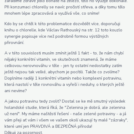
zařadíme zdravé jídlo bohaté na železo, tělo ho využije dokonale.
Při konzumaci chlorelly se navíc pročistí střeva, a díky tomu tělo
mnohem lépe zpracovává a využívá vše, co sníme!
Kdo by se chtěl k této problematice dozvědět více, doporučuji
knihu o chlorelle, kde Václav Rathouský na str. 12 toto kouzlo
synergie popisuje více než podrobně formou výstižných
přirovnání.
A v této souvislosti musím zmínit ještě 1 fakt - to, že nám chybí
nějaký konkrétní vitamín, ve skutečnosti znamená, že máme
celkovou nerovnováhu v těle - jen ty ostatní nedostatky zatím
ještě nejsou tak velké, abychom je pocítili. Takže co zvolíme?
Doplníme raději 1 konkrétní vitamín nebo komplexní potravinu,
která nastolí v těle rovnováhu a vyřeší i neduhy, o kterých ještě
ani nevíme?
A jakou potravinu tedy zvolit? Dostal se ke mě smutný výsledek
holandské studie, která říká, že "Zelenina je dobrá, ale zelenina
už není". My máme naštěstí řešení - naše zelené potraviny - a já
vám přeji ať vám i všem ve vašem okolí ukazují ty malé "zázraky",
které umí jen PRAVDIVÁ a BEZPEČNÁ příroda!
Děkuji za pozornost,