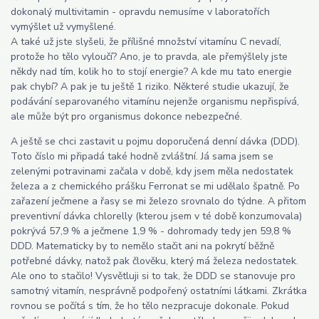
dokonalý multivitamin - opravdu nemusíme v laboratořích
vymýšlet už vymyšlené.
A také už jste slyšeli, že přílišné množství vitamínu C nevadí,
protože ho tělo vyloučí? Ano, je to pravda, ale přemýšlely jste
někdy nad tím, kolik ho to stojí energie? A kde mu tato energie
pak chybí? A pak je tu ještě 1 riziko. Některé studie ukazují, že
podávání separovaného vitamínu nejenže organismu nepřispívá,
ale může být pro organismus dokonce nebezpečné.
A ještě se chci zastavit u pojmu doporučená denní dávka (DDD).
Toto číslo mi připadá také hodně zvláštní. Já sama jsem se
zelenými potravinami začala v době, kdy jsem měla nedostatek
železa a z chemického prášku Ferronat se mi udělalo špatně. Po
zařazení ječmene a řasy se mi železo srovnalo do týdne. A přitom
preventivní dávka chlorelly (kterou jsem v té době konzumovala)
pokrývá 57,9 % a ječmene 1,9 % - dohromady tedy jen 59,8 %
DDD. Matematicky by to nemělo stačit ani na pokrytí běžně
potřebné dávky, natož pak člověku, který má železa nedostatek.
Ale ono to stačilo! Vysvětluji si to tak, že DDD se stanovuje pro
samotný vitamín, nesprávně podpořený ostatními látkami. Zkrátka
rovnou se počítá s tím, že ho tělo nezpracuje dokonale. Pokud