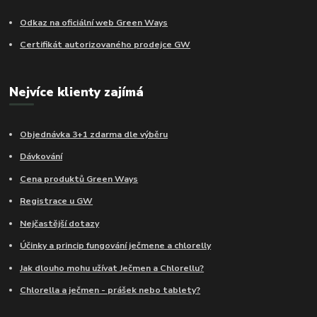
Odkaz na oficiální web Green Ways
Certifikát autorizovaného prodejce GW
Nejvíce klienty zajímá
Objednávka 3+1 zdarma dle výběru
Dávkování
Cena produktů Green Ways
Registrace u GW
Nejčastější dotazy
Účinky a princip fungování ječmene a chlorelly
Jak dlouho mohu užívat Ječmen a Chlorellu?
Chlorella a ječmen - prášek nebo tablety?