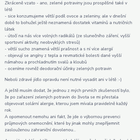
Zkráceně vzato - ano, zelené potraviny jsou prospěšné také v
létě
- sice konzumujeme větší podíl ovoce a zeleniny, ale v dnešní
době to bohužel ještě neznamená dostatek vitamínů a nutričních
látek
- útočí na nás více volných radikálů (ze slunečního záření, vyšší
sportovní aktivity, neobvyklých stresů)
- větší sucho znamená větší prašnost a s ní více alergií
- objevují se angíny z tepla a revmatické bolesti dané vyšší
námahou a prochladnutím svalů a kloubů
- oceníme rovněž deodorační účinky zelených potravin
Neboli zdravé jídlo opravdu není nutné vysadit ani v létě :-)
A ještě musím dodat, že jednou z mých prvních zkušeností bylo,
že po zařazení zelených potravin do života se mi přestala
objevovat solární alergie, kterou jsem mívala pravidelně každý
rok.
A opomenout nemohu ani fakt, že jde o výbornou prevenci
průjmových onemocnění, které by jinak mohly znepříjemnit
zaslouženou zahraniční dovolenou...