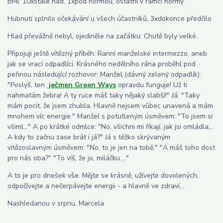
BMI: 10xstále nad, 1xpod normou, ostatní v rámci normy
Hubnutí splnilo očekávání u všech účastníků, 3xdokonce předčilo
Hlad převážně nebyl, ojediněle na začátku. Chutě byly velké.
Připojuji ještě vítězný příběh: Ranní manželské intermezzo, aneb
jak se vrací odpadlíci. Krásného nedělního rána proběhl pod
peřinou následující rozhovor: Manžel (dávný zelený odpadlík):
"Poslyš, ten
ječmen Green Ways
opravdu funguje! Už ti
nahmatám žebra! A ty ruce máš taky nějaký slabší!" Já: "Taky
mám pocit, že jsem zhubla. Hlavně nejsem vůbec unavená a mám
mnohem víc energie." Manžel s potutleným úsměvem: "To jsem si
všiml..." A po krátké odmlce: "No, všichni mi říkají, jak jsi omládla...
A kdy to začnu zase brát i já?" Já s těžko skrývaným
vitězoslavným úsměvem: "No, to je jen na tobě." "A máš toho dost
pro nás oba?" "To víš, že jo, miláčku...."
A to je pro dnešek vše. Mějte se krásně, užívejte dovolených,
odpočívejte a nečerpávejte energii - a hlavně ve zdraví...
Nashledanou v srpnu, Marcela