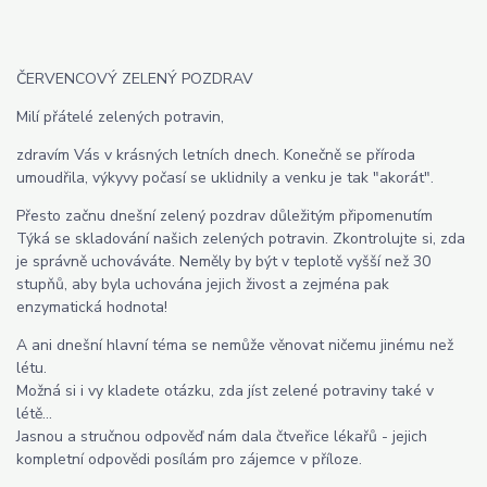
ČERVENCOVÝ ZELENÝ POZDRAV
Milí přátelé zelených potravin,
zdravím Vás v krásných letních dnech. Konečně se příroda
umoudřila, výkyvy počasí se uklidnily a venku je tak "akorát".
Přesto začnu dnešní zelený pozdrav důležitým připomenutím
Týká se skladování našich zelených potravin. Zkontrolujte si, zda
je správně uchováváte. Neměly by být v teplotě vyšší než 30
stupňů, aby byla uchována jejich živost a zejména pak
enzymatická hodnota!
A ani dnešní hlavní téma se nemůže věnovat ničemu jinému než
létu.
Možná si i vy kladete otázku, zda jíst zelené potraviny také v
létě...
Jasnou a stručnou odpověď nám dala čtveřice lékařů - jejich
kompletní odpovědi posílám pro zájemce v příloze.