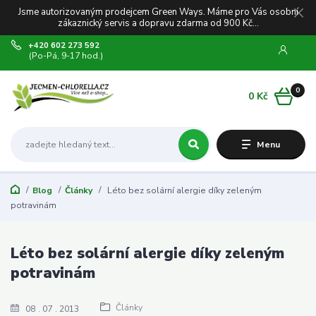
Jsme autorizovaným prodejcem Green Ways. Máme pro Vás osobní
zákaznický servis a dopravu zdarma od 900 Kč...
+420 602 273 592
(Po-Pá, 9-17 hod.)
0
0 Kč
Menu
Blog
Články
Léto bez solární alergie díky zeleným
potravinám
Léto bez solární alergie díky zeleným
potravinám
Články
08
07
2013