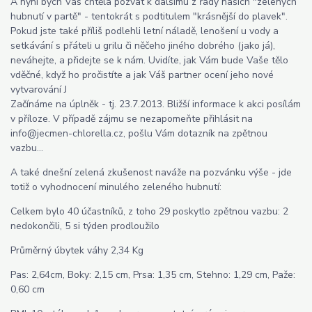
A nyní bych Vás chtěla pozvat k dalšímu z řady našich "zelených
hubnutí v partě" - tentokrát s podtitulem "krásnější do plavek".
Pokud jste také příliš podlehli letní náladě, lenošení u vody a
setkávání s přáteli u grilu či něčeho jiného dobrého (jako já),
neváhejte, a přidejte se k nám. Uvidíte, jak Vám bude Vaše tělo
vděčné, když ho pročistíte a jak Váš partner ocení jeho nové
vytvarování J
Začínáme na úplněk - tj. 23.7.2013. Bližší informace k akci posílám
v příloze. V případě zájmu se nezapomeňte přihlásit na
info@jecmen-chlorella.cz, pošlu Vám dotazník na zpětnou
vazbu...
A také dnešní zelená zkušenost naváže na pozvánku výše - jde
totiž o vyhodnocení minulého zeleného hubnutí:
Celkem bylo 40 účastníků, z toho 29 poskytlo zpětnou vazbu: 2
nedokončili, 5 si týden prodloužilo
Průměrný úbytek váhy 2,34 Kg
Pas: 2,64cm, Boky: 2,15 cm, Prsa: 1,35 cm, Stehno: 1,29 cm, Paže:
0,60 cm