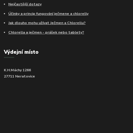
Nejčastější dotazy
Účinky a princip fungování ječmene a chlorelly
Jak dlouho mohu užívat Ječmen a Chlorellu?
Chlorella a ječmen - prášek nebo tablety?
Výdejní místo
K.H.Máchy 1266
27711 Neratovice