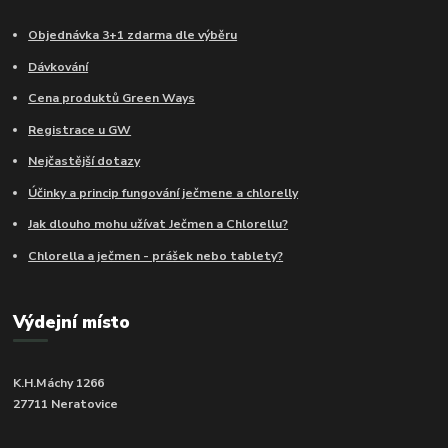
Objednávka 3+1 zdarma dle výběru
Dávkování
Cena produktů Green Ways
Registrace u GW
Nejčastější dotazy
Účinky a princip fungování ječmene a chlorelly
Jak dlouho mohu užívat Ječmen a Chlorellu?
Chlorella a ječmen - prášek nebo tablety?
Výdejní místo
K.H.Máchy 1266
27711 Neratovice