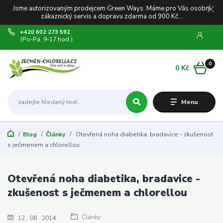
Jsme autorizovaným prodejcem Green Ways. Máme pro Vás osobní
zákaznický servis a dopravu zdarma od 900 Kč...
+420 602 273 592
(Po-Pá, 9-17 hod.)
0
0 Kč
Menu
Blog
Články
Otevřená noha diabetika, bradavice - zkušenost
s ječmenem a chlorellou
Otevřená noha diabetika, bradavice -
zkušenost s ječmenem a chlorellou
Články
12
08
2014