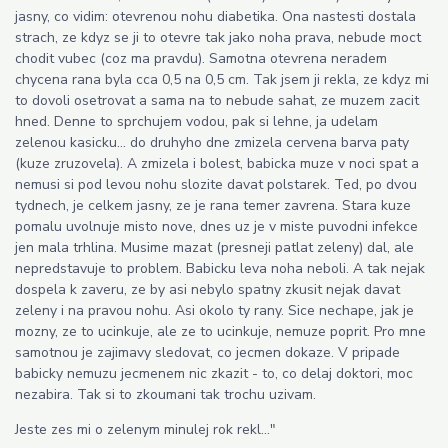
jasny, co vidim: otevrenou nohu diabetika. Ona nastesti dostala
strach, ze kdyz se ji to otevre tak jako noha prava, nebude moct
chodit vubec (coz ma pravdu). Samotna otevrena neradem
chycena rana byla cca 0,5 na 0,5 cm. Tak jsem ji rekla, ze kdyz mi
to dovoli osetrovat a sama na to nebude sahat, ze muzem zacit
hned. Denne to sprchujem vodou, pak si lehne, ja udelam
zelenou kasicku... do druhyho dne zmizela cervena barva paty
(kuze zruzovela). A zmizela i bolest, babicka muze v noci spat a
nemusi si pod levou nohu slozite davat polstarek. Ted, po dvou
tydnech, je celkem jasny, ze je rana temer zavrena. Stara kuze
pomalu uvolnuje misto nove, dnes uz je v miste puvodni infekce
jen mala trhlina. Musime mazat (presneji patlat zeleny) dal, ale
nepredstavuje to problem. Babicku leva noha neboli. A tak nejak
dospela k zaveru, ze by asi nebylo spatny zkusit nejak davat
zeleny i na pravou nohu. Asi okolo ty rany. Sice nechape, jak je
mozny, ze to ucinkuje, ale ze to ucinkuje, nemuze poprit. Pro mne
samotnou je zajimavy sledovat, co jecmen dokaze. V pripade
babicky nemuzu jecmenem nic zkazit - to, co delaj doktori, moc
nezabira. Tak si to zkoumani tak trochu uzivam.
Jeste zes mi o zelenym minulej rok rekl..."