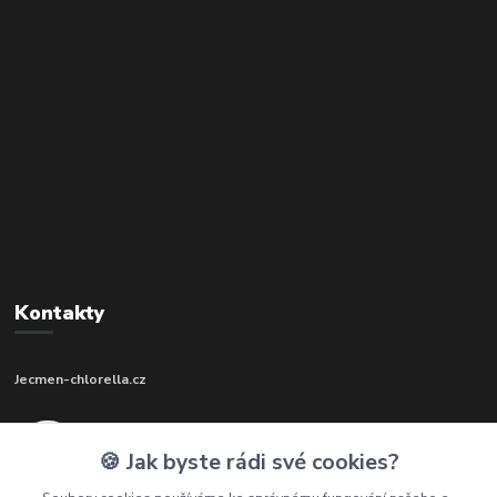
Kontakty
Jecmen-chlorella.cz
+420 602 273 592
🍪 Jak byste rádi své cookies?
(Po-Pá, 9-17 hod.)