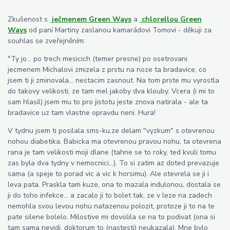
Zkušenost s
ječmenem Green Ways
a
chlorellou Green
Ways
od paní Martiny zaslanou kamarádovi Tomovi - děkuji za
souhlas se zveřejněním:
"Ty jo... po trech mesicich (temer presne) po osetrovani
jecmenem Michalovi zmizela z prstu na noze ta bradavice, co
jsem ti ji zminovala... nestacim zasnout. Na tom prste mu vyrostla
do takovy velikosti, ze tam mel jakoby dva klouby. Vcera (i mi to
sam hlasil) jsem mu to pro jistotu jeste znova natirala - ale ta
bradavice uz tam vlastne opravdu neni. Hura!
V tydnu jsem ti posilala sms-ku,ze delam "vyzkum" s otevrenou
nohou diabetika. Babicka ma otevrenou pravou nohu, ta otevrena
rana je tam velikosti moji dlane (tahne se to roky, ted kvuli tomu
zas byla dva tydny v nemocnici...). To si zatim az doted prevazuje
sama (a speje to porad vic a vic k horsimu). Ale otevrela se ji i
leva pata. Praskla tam kuze, ona to mazala indulonou, dostala se
ji do toho infekce... a zacalo ji to bolet tak, ze v leze na zadech
nemohla svou levou nohu natazenou polozit, protoze ji to na te
pate silene bolelo. Milostive mi dovolila se na to podivat (ona si
tam sama nevidi, doktorum to (nastesti) neukazala). Mne bylo