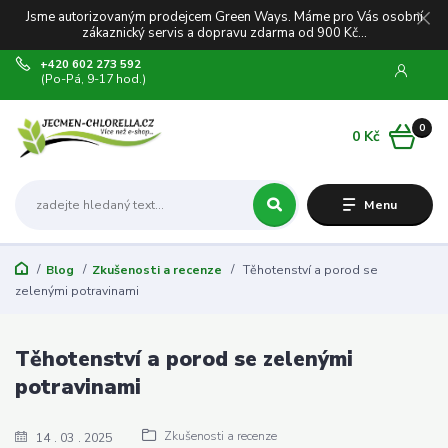
Jsme autorizovaným prodejcem Green Ways. Máme pro Vás osobní
zákaznický servis a dopravu zdarma od 900 Kč...
+420 602 273 592
(Po-Pá, 9-17 hod.)
0
0 Kč
Menu
Blog
Zkušenosti a recenze
Těhotenství a porod se
zelenými potravinami
Těhotenství a porod se zelenými
potravinami
Zkušenosti a recenze
14
03
2025