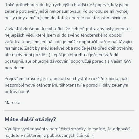
Také průběh porodu byl rychlejší a hladší než poprvé, kdy jsem
zelené potraviny ještě nekonzumovala. Po porodu se mi rychleji
hojily rány a měla jsem dostatek energie na starost o miminko.
Z vlastní zkušenosti mohu říct, že zelené potraviny byly jednou z
nejlepších věcí, které jsem si do svého těhotenského období
zařadila a nejsem jediná, kdo je může doporučit každé nastávající
mamince. Začít by měli ideálně oba rodiče ještě před otěhotněním,
ale nikdy není pozdě :-) Lepší je chlorellu a ječmen zařadit
postupně, ale ohledně dávkování doporučuji poradit s Vaším GW
poradcem.
Přeji všem krásné jaro, a pokud se chystáte rozšířit rodinu, pak
bezproblémové otěhotnění, těhotenství a porod (i díky zeleným
potravinám)!
Marcela
Máte další otázky?
Využijte vyhledávání v horní části stránky. Je možné, že odpověď
najdete v některém z publikovaných článků :-)