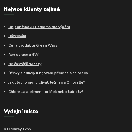
Nejvíce klienty zajímá
Objednávka 3+1 zdarma dle výběru
Dávkování
Cena produktů Green Ways
Registrace u GW
Nejčastější dotazy
Účinky a princip fungování ječmene a chlorelly
Jak dlouho mohu užívat Ječmen a Chlorellu?
Chlorella a ječmen - prášek nebo tablety?
Výdejní místo
K.H.Máchy 1266