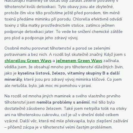
Nastávající maminky se občas bojí zařadit zelené potraviny v
těhotenství kvůli detoxikaci. Tyto obavy jsou ale zbytečné,
protože čím více tělo pročistíme ještě před porodem, tím méně
toxinů předáme miminku při porodu. Chlorella efektivně odvádí
toxiny z těla matky prostřednictvím stolice, zatímco ječmen
podporuje detoxikaci jater. To vede ke snížení chemické zátěže
pro plod a podporuje jeho zdravý vývoj.
Osobně mohu porovnat těhotenství a porod se zelenými
potravinami a bez nich. A rozdíl byl skutečně značný. Když jsem s
chlorellou Green Ways
a
ječmenem Green Ways
začínala,
věděla jsem, že obsahují mnoho pro těhotenství důležitých živin,
jako je
kyselina listová, železo, vitamíny skupiny B a další
minerály
, které jsou pro zdravý vývoj miminka klíčové. Co jsem
ale netušila, bylo, jak moc mi pomohou v praxi.
Na rozdíl od mnoha jiných maminek a svého vlastního prvního
těhotenství jsem
neměla problémy s anémií
, mé tělo bylo
dostatečně zásobeno železem. Také jsem netrpěla tolik na otoky
ani na těhotenskou cukrovku, což je už v dnešní době celkem
vzácné. Další věc, která mě mile překvapila, bylo zlepšení zažívání
– přičemž zácpa je v těhotenství velmi častým problémem.