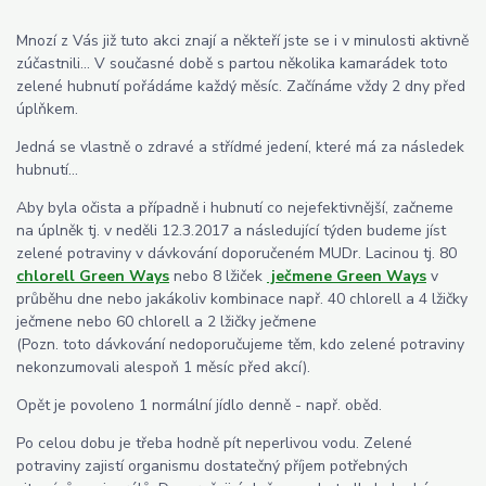
Mnozí z Vás již tuto akci znají a někteří jste se i v minulosti aktivně
zúčastnili... V současné době s partou několika kamarádek toto
zelené hubnutí pořádáme každý měsíc. Začínáme vždy 2 dny před
úplňkem.
Jedná se vlastně o zdravé a střídmé jedení, které má za následek
hubnutí...
Aby byla očista a případně i hubnutí co nejefektivnější, začneme
na úplněk tj. v neděli 12.3.2017 a následující týden budeme jíst
zelené potraviny v dávkování doporučeném MUDr. Lacinou tj. 80
chlorell Green Ways
nebo 8 lžiček
ječmene Green Ways
v
průběhu dne nebo jakákoliv kombinace např. 40 chlorell a 4 lžičky
ječmene nebo 60 chlorell a 2 lžičky ječmene
(Pozn. toto dávkování nedoporučujeme těm, kdo zelené potraviny
nekonzumovali alespoň 1 měsíc před akcí).
Opět je povoleno 1 normální jídlo denně - např. oběd.
Po celou dobu je třeba hodně pít neperlivou vodu. Zelené
potraviny zajistí organismu dostatečný příjem potřebných