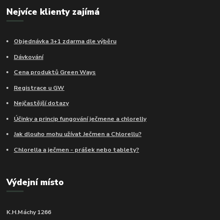
Nejvíce klienty zajímá
Objednávka 3+1 zdarma dle výběru
Dávkování
Cena produktů Green Ways
Registrace u GW
Nejčastější dotazy
Účinky a princip fungování ječmene a chlorelly
Jak dlouho mohu užívat Ječmen a Chlorellu?
Chlorella a ječmen - prášek nebo tablety?
Výdejní místo
K.H.Máchy 1266