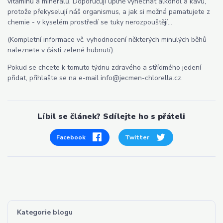
vitamínů a minerálů. Doporučuji úplně vynechat alkohol a kávu,
protože překyselují náš organismus, a jak si možná pamatujete z
chemie - v kyselém prostředí se tuky nerozpouštějí...
(Kompletní informace vč. vyhodnocení některých minulých běhů
naleznete v části zelené hubnutí).
Pokud se chcete k tomuto týdnu zdravého a střídmého jedení
přidat, přihlašte se na e-mail info@jecmen-chlorella.cz.
Líbil se článek? Sdílejte ho s přáteli
Facebook
Twitter
Kategorie blogu