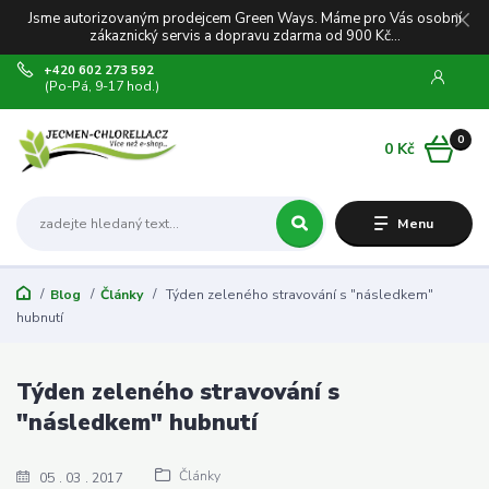
Jsme autorizovaným prodejcem Green Ways. Máme pro Vás osobní
zákaznický servis a dopravu zdarma od 900 Kč...
+420 602 273 592
(Po-Pá, 9-17 hod.)
0
0 Kč
Menu
Blog
Články
Týden zeleného stravování s "následkem"
hubnutí
Týden zeleného stravování s
"následkem" hubnutí
Články
05
03
2017