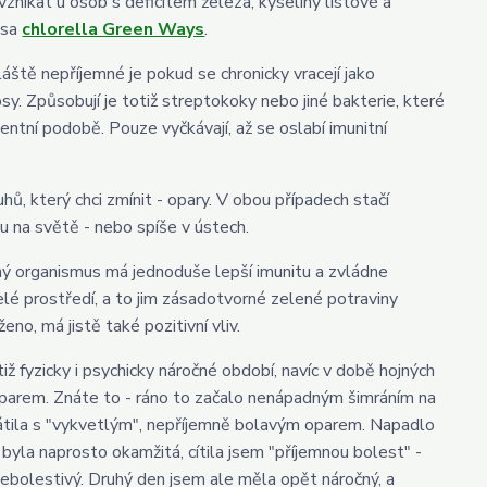
 vznikat u osob s deficitem železa, kyseliny listové a
asa
chlorella Green Ways
.
láště nepříjemné je pokud se chronicky vracejí jako
y. Způsobují je totiž streptokoky nebo jiné bakterie, které
tentní podobě. Pouze vyčkávají, až se oslabí imunitní
hů, který chci zmínit - opary. V obou případech stačí
u na světě - nebo spíše v ústech.
ný organismus má jednoduše lepší imunitu a zvládne
lé prostředí, a to jim zásadotvorné zelené potraviny
ženo, má jistě také pozitivní vliv.
iž fyzicky i psychicky náročné období, navíc v době hojných
oparem. Znáte to - ráno to začalo nenápadným šimráním na
vrátila s "vykvetlým", nepříjemně bolavým oparem. Napadlo
byla naprosto okamžitá, cítila jsem "příjemnou bolest" -
nebolestivý. Druhý den jsem ale měla opět náročný, a