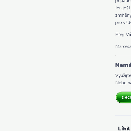
případě
Jen ješ
zmíněný
pro vžd
Přeji V
Marcel
Nemá
Využijt
Nebo n
Líbil