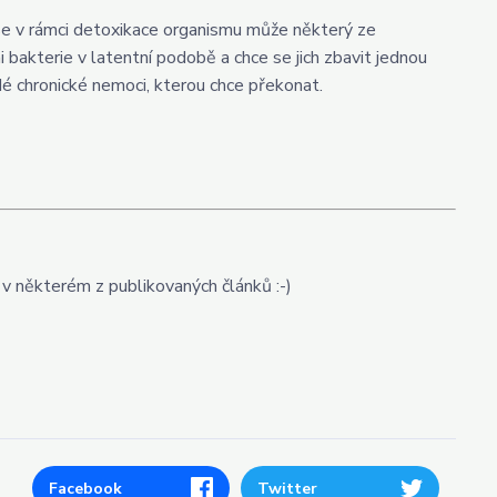
se v rámci detoxikace organismu může některý ze
i bakterie v latentní podobě a chce se jich zbavit jednou
ždé chronické nemoci, kterou chce překonat.
 v některém z publikovaných článků :-)
Facebook
Twitter