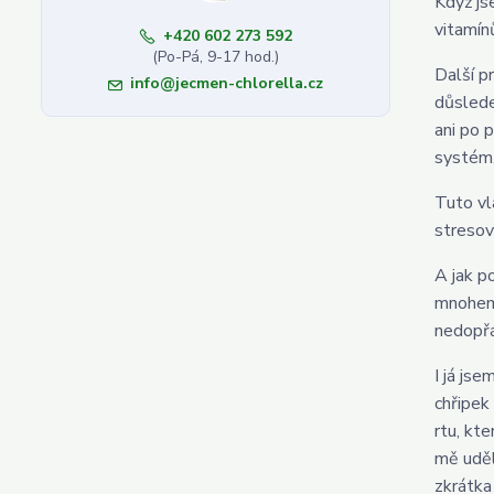
Když js
vitamín
+420 602 273 592
(Po-Pá, 9-17 hod.)
Další p
info@jecmen-chlorella.cz
důslede
ani po 
systém,
Tuto vl
stresov
A jak p
mnohem 
nedopřáv
I já js
chřipek
rtu, kt
mě uděl
zkrátka