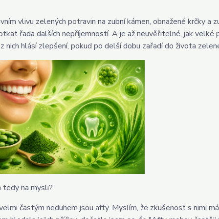
ivním vlivu zelených potravin na zubní kámen, obnažené krčky a zu
tkat řada dalších nepříjemností. A je až neuvěřitelné, jak velké 
 z nich hlásí zlepšení, pokud po delší dobu zařadí do života zelené
 tedy na mysli?
velmi častým neduhem jsou afty. Myslím, že zkušenost s nimi má 