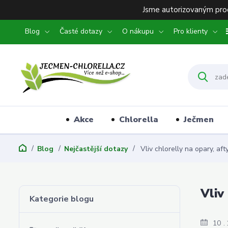
Jsme autorizovaným prod
Blog
Časté dotazy
O nákupu
Pro klienty
Akce
Chlorella
Ječmen
Blog
Nejčastější dotazy
Vliv chlorelly na opary, aft
Vliv
Kategorie blogu
10