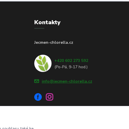
Kontakty
Jecmen-chlorella.cz
+420 602 273 592
(Po-Pá, 9-17 hod.)
info@jecmen-chlorella.cz
 souhlasu také ke