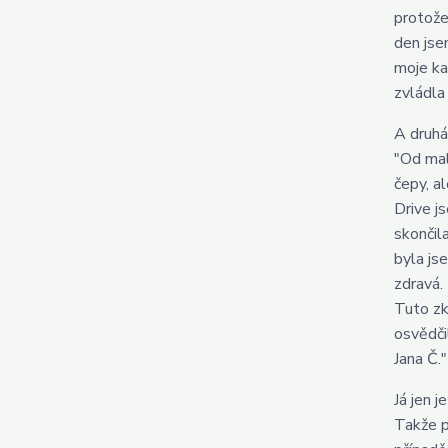
protože
den jse
moje ka
zvládla
A druhá
"Od mali
čepy, a
Drive j
skončil
byla js
zdravá.
Tuto zk
osvědči
Jana Č."
Já jen 
Takže p