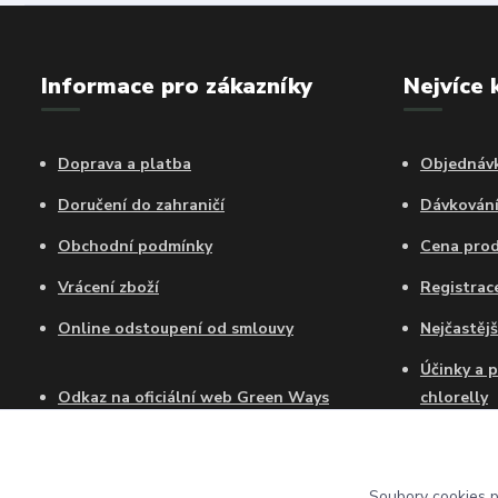
Informace pro zákazníky
Nejvíce 
Doprava a platba
Objednávk
Doručení do zahraničí
Dávkován
Obchodní podmínky
Cena pro
Vrácení zboží
Registra
Online odstoupení od smlouvy
Nejčastějš
Účinky a 
Odkaz na oficiální web Green Ways
chlorelly
Certifikát autorizovaného prodejce GW
Jak dlouh
Chlorellu
Soubory cookies 