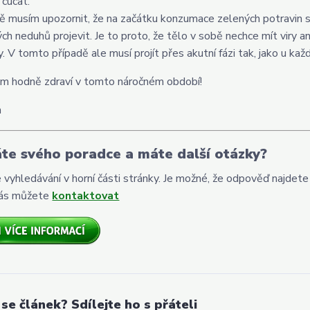
 cucat.
tě musím upozornit, že na začátku konzumace zelených potravin 
ch neduhů projevit. Je to proto, že tělo v sobě nechce mít viry an
y. V tomto případě ale musí projít přes akutní fázi tak, jako u ka
ám hodně zdraví v tomto náročném období!
a
te svého poradce a máte další otázky?
e vyhledávání v horní části stránky. Je možné, že odpověď najdete
ás můžete
kontaktovat
 se článek? Sdílejte ho s přáteli