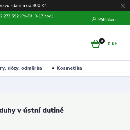
ravu zdarma od 900 Kč...
2 273 592
(Po-Pá, 9-17 hod.)
Přihlášení
0
0 Kč
kry, dózy, odměrka
Kosmetika
eduhy v ústní dutině