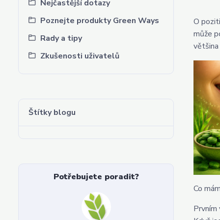
Nejčastější dotazy
Poznejte produkty Green Ways
O pozit
může po
Rady a tipy
většina
Zkušenosti uživatelů
Štítky blogu
Potřebujete poradit?
Co mám
Prvním 