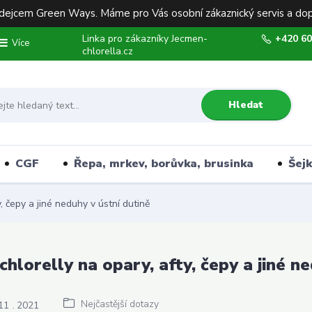
ejcem Green Ways. Máme pro Vás osobní zákaznický servis a dop
Linka pro zákazníky Jecmen-
+420 60
Více
chlorella.cz
Hledat
CGF
Řepa, mrkev, borůvka, brusinka
Šej
y, čepy a jiné neduhy v ústní dutině
 chlorelly na opary, afty, čepy a jiné n
Nejčastější dotazy
11
2021