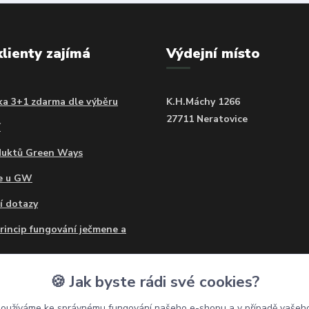
klienty zajímá
Výdejní místo
a 3+1 zdarma dle výběru
K.H.Máchy 1266
27711 Neratovice
í
duktů Green Ways
ce u GW
í dotazy
princip fungování ječmene a
o mohu užívat Ječmen a
🍪 Jak byste rádi své cookies?
?
používáme ke správnému fungování našeho e-shopu a v případě vašeho