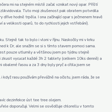
ečera mi na stejném místě začal vznikat nový opar. Příští
 zlikvidovala. Tuto moji zkušenost pak obratem potvrdila
y dříve hodně trpěla. I ona začínající opar s ječmenem hravě
a velikosti oparů, to do rychlosti jejich vstřebání).
u. Stejně tak to bylo i vloni v říjnu. Naskočily mi v krku
ned k Dr, ale snažím se si s tímto stavem pomoci sama.
lest pouze utlumily a většinou jsem po týdnu stejně
 ji zkusit vycucat každé 3h 2 tablety (celkem 10ks denně) a
 obalené řasou a za 3 dny byly pryč a cítila jsem se
když rasu používám převážně na očistu, jsem ráda, že se
avíc dezinfekce úst tee tree olejem.
vřele doporučuji. Velmi se osvědčuje chlorellu v tomto