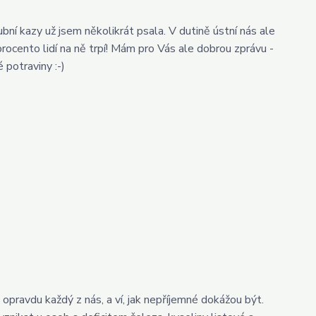
bní kazy už jsem několikrát psala. V dutině ústní nás ale
procento lidí na ně trpí! Mám pro Vás ale dobrou zprávu -
 potraviny :-)
opravdu každý z nás, a ví, jak nepříjemné dokážou být.