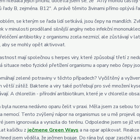
em hledala jejich příčinu, dočetla jsem se, že "Afty mohou častěji
ů řady B, zejména. B12". A právě těmito živinami přímo oplývá ř
roblém, se kterým se řada lidí setkává, jsou čepy na mandlích. Zv
k v minulosti prodělané silnější angíny nebo infekční mononukleos
přeléčení antibiotiky z organismu zcela nezmizí, ale zůstávají v la
 aby se mohly opět aktivovat.
astnost mají společnou s herpes viry, které způsobují třetí z nedu
á situace nebo fyzické přetížení organismu a opary nebo čepy jso
omáhají zelené potraviny v těchto případech? Vyčištěný a vyžive
větší zátěž. Bakterie a viry také potřebují pro své množení kyse
ají. A chlorellin - přírodní antibiotikum, které je v chlorelle obsa
em byla nucena nedávno oparu čelit v praxi. Měla jsem za sebou tot
 a nemocí. Tento zvýšený nápor na organismus se u mě projevil 
eré jsem ignorovala a vyrazila do terénu. Odpoledne jsem se již 
at kašičku z
ječmene Green Ways
a na opar aplikovat. Reakce 
 hned jsem věděla, že ječmen bojuje. Do rána byl opar zaschlý a 