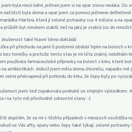
 jsem byla mezi lidmi, ječmen jsem si na opar znovu nedala. Do v
m naštěstí byla doma a opar jsem za pomoci ječmene definitivně
marádka Martina, která jí zelené potraviny cca 4 měsíce a na opar
 a průběh byl mnohem slabší, než na jaký je zvyklá (co do množství 
 zkušenost také hlavní téma dokládá:
čka při přechodu na jarní či podzimní období trpím na bolesti v krk
le bez horečky a protože tento stav je mi léta známý, neběhám h
sem používala farmaceutické přípravky na bolest v krku, které bo
a na antibiotikách. Jelikož jsem měla doma chlorellu, napadlo mě
em velmi překvapená při pohledu do krku, že čepy byly po vycucáni
ušenost jsem teď zopakovala podruhé se stejným výsledkem. A i 
la i na tyto mě přechodné zdravotní stavy :-)
ještě doplním, že se mi v těchto případech v minulosti osvědčila n
okud se Vás afty, opary nebo čepy také týkají, zelené potraviny 