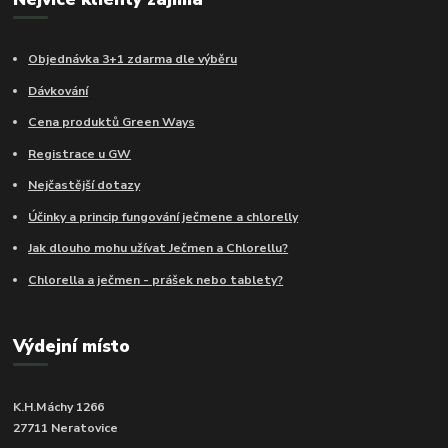
Objednávka 3+1 zdarma dle výběru
Dávkování
Cena produktů Green Ways
Registrace u GW
Nejčastější dotazy
Účinky a princip fungování ječmene a chlorelly
Jak dlouho mohu užívat Ječmen a Chlorellu?
Chlorella a ječmen - prášek nebo tablety?
Výdejní místo
K.H.Máchy 1266
27711 Neratovice