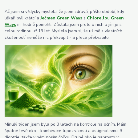
Ač jsem si vždycky myslela, že jsem zdravá, přišlo období, kdy
lékaři byli krátcí a
Ječmen Green Ways
s
Chlorellou Green
Ways
mi hodně pomohli. Zůstala jsem proto u nich a jím je s
celou rodinou už 13 let. Myslela jsem si, že už mě z vlastních
zkušeností nemůže nic překvapit - a přece překvapilo.
Minulý týden jsem byla po 3 letech na kontrole na očním. Mám
špatné levé oko - kombinace tupozrakosti a astigmatismu, 3
dioptrie, takže v něm nosím čočku. Druhé oko je naprosto v