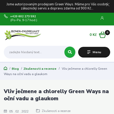
Jsme autorizovaným prodejcem Green Ways. Máme pro Vás osobní
zákaznický servis a dopravu zdarma od 900 Kč...
+420 602 273 592
(Po-Pá, 9-17 hod.)
0
0 Kč
Menu
Blog
Zkušenosti a recenze
Vliv ječmene a chlorelly Green
Ways na oční vadu a glaukom
Vliv ječmene a chlorelly Green Ways na
oční vadu a glaukom
Zkušenosti a recenze
05
02
2022