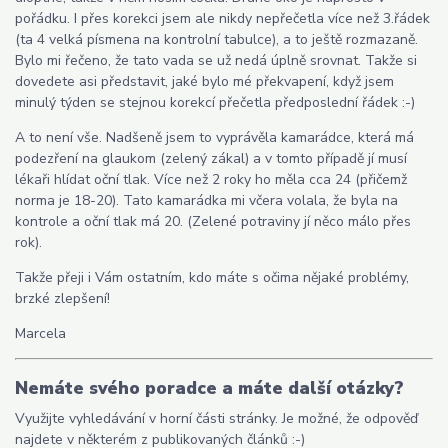
pořádku. I přes korekci jsem ale nikdy nepřečetla více než 3.řádek
(ta 4 velká písmena na kontrolní tabulce), a to ještě rozmazaně.
Bylo mi řečeno, že tato vada se už nedá úplně srovnat. Takže si
dovedete asi představit, jaké bylo mé překvapení, když jsem
minulý týden se stejnou korekcí přečetla předposlední řádek :-)
A to není vše. Nadšeně jsem to vyprávěla kamarádce, která má
podezření na glaukom (zelený zákal) a v tomto případě jí musí
lékaři hlídat oční tlak. Více než 2 roky ho měla cca 24 (přičemž
norma je 18-20). Tato kamarádka mi včera volala, že byla na
kontrole a oční tlak má 20. (Zelené potraviny jí něco málo přes
rok).
Takže přeji i Vám ostatním, kdo máte s očima nějaké problémy,
brzké zlepšení!
Marcela
Nemáte svého poradce a máte další otázky?
Využijte vyhledávání v horní části stránky. Je možné, že odpověď
najdete v některém z publikovaných článků :-)