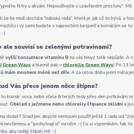
Vypněte filtry u akvárií. Nepoužívejte v uzavřeném prostoru". Mě 
í se ke mně dostala "babská rada", která je, jak už to bývá, o ho
mazlíčci i vy sami budete v naprostém bezpečí a komárům se to l
:-)
o ale souvisí se zelenými potravinami?
dě
vyšší konzumace vitamínu B
na vás hmyz tolik nepůjde. A v
i Green Ways
a hlavně pak v
chlorelle Green Ways
! Po 13 l
ců mám mnohem méně než dřív.
A za celou dobu jsem měla jen 
ud Vás přece jenom něco štípne?
e to komár, vosa, nebo včela (kterých tedy přes den potkávám l
out.
Obklad z ječmene nebo chlorelly štípance zklidní
a jso
mu dodat? Snad jen, abyste nemuseli použít ještě 1 radu od "zlý
ani nevšimnou a "pochutnají si" na něm :-( Co si vzpomínám, tak to
řála, aby raději štípali mě :-(