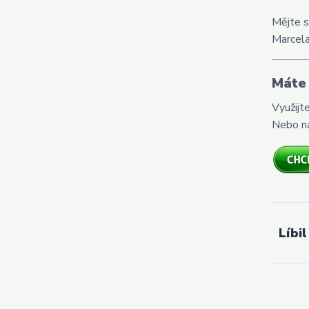
Mějte s
Marcel
Máte 
Využijt
Nebo n
Líbil