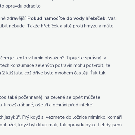
to opravdu odradilo.
dně zdravější.
Pokud namočíte do vody hřebíček,
Vaši
íbit nebude. Takže hřebíček a sítě proti hmyzu a máte
 čem je tento vitamín obsažen? Tipujete správně, v
etech konzumace zelených potravin mohu potvrdit, že
2 klíšťata, což dříve bylo mnohem častěji. Ťuk ťuk.
etos také požehnaně), na zelené se opět můžete
u-li rozškrábané, ošetří a ochrání před infekcí.
ch jazyků". Prý když si vezmete do ložnice miminko, komáři
 bohužel, když byli kluci malí, tak opravdu bylo. Tehdy jsem