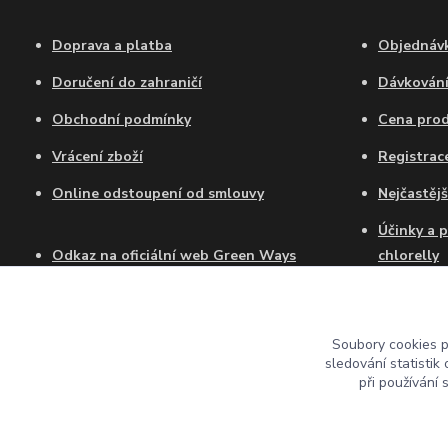
Doprava a platba
Objednávk
Doručení do zahraničí
Dávkován
Obchodní podmínky
Cena pro
Vrácení zboží
Registra
Online odstoupení od smlouvy
Nejčastějš
Účinky a 
Odkaz na oficiální web Green Ways
chlorelly
Certifikát autorizovaného prodejce GW
Jak dlouh
Chlorellu
Soubory cookies 
Chlorella
sledování statisti
tablety?
při používání 