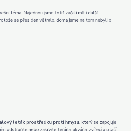
ešní téma. Najednou jsme totiž začali mít i další
rotože se přes den větralo, doma jsme na tom nebyli o
alový leták prostředku proti hmyzu,
který se zapojuje
 odstraňte nebo zakryjte terária, akvária, zvířecí a ptačí