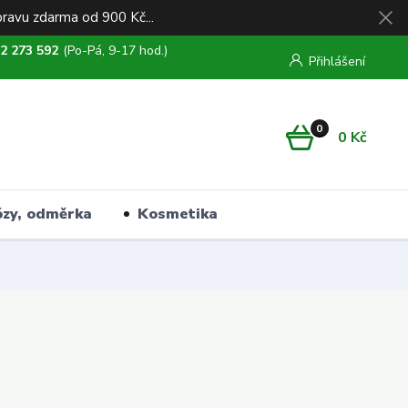
ravu zdarma od 900 Kč...
2 273 592
(Po-Pá, 9-17 hod.)
Přihlášení
0
0 Kč
ózy, odměrka
Kosmetika