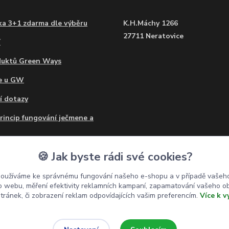
a 3+1 zdarma dle výběru
K.H.Máchy 1266
27711 Neratovice
í
duktů Green Ways
ce u GW
í dotazy
princip fungování ječmene a
o mohu užívat Ječmen a
🍪 Jak byste rádi své cookies?
?
používáme ke správnému fungování našeho e-shopu a v případě vašeho
 a ječmen - prášek nebo
k o webu, měření efektivity reklamních kampaní, zapamatování vašeho o
stránek, či zobrazení reklam odpovídajících vašim preferencím.
Více k v