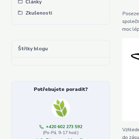
Články
Zkušenosti
Posezen
společn
moc lép
Štítky blogu
Potřebujete poradit?
+420 602 273 592
Vzhlede
(Po-Pá, 9-17 hod.)
do zásu