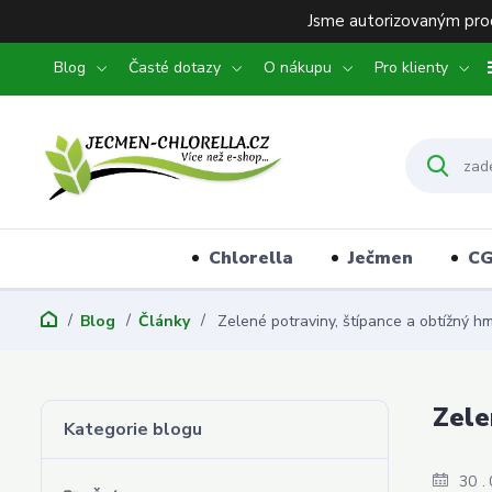
Jsme autorizovaným prod
Blog
Časté dotazy
O nákupu
Pro klienty
Chlorella
Ječmen
C
Blog
Články
Zelené potraviny, štípance a obtížný h
Zele
Kategorie blogu
30