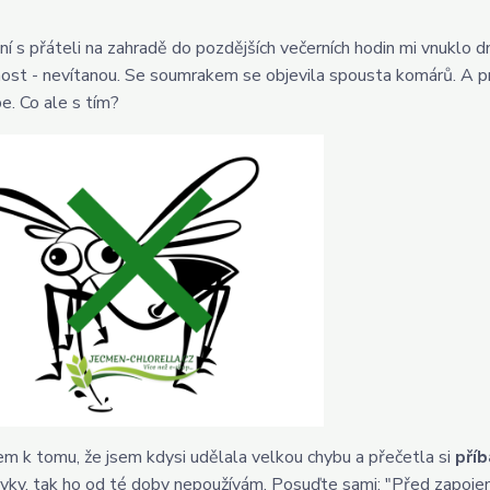
í s přáteli na zahradě do pozdějších večerních hodin mi vnuklo dn
ost - nevítanou. Se soumrakem se objevila spousta komárů. A p
e. Co ale s tím?
m k tomu, že jsem kdysi udělala velkou chybu a přečetla si
příb
vky, tak ho od té doby nepoužívám. Posuďte sami: "Před zapojením