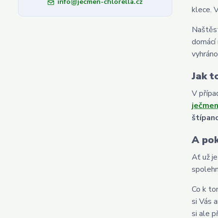
info@jecmen-chlorella.cz
klece. 
Naštěst
domácí 
vyhráno 
Jak t
V přípa
ječmen
štípan
A pok
Ať už j
spolehn
Co k to
si Vás 
si ale p