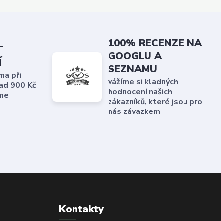
100% RECENZE NA
T
GOOGLU A
Í
SEZNAMU
ma při
vážíme si kladných
ad 900 Kč,
hodnocení našich
me
zákazníků, které jsou pro
nás závazkem
Kontakty