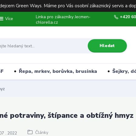
ejcem Green Ways. Máme pro Vás osobní zákaznický servis a dop
Linka pro zákazníky Jecmen-
+420 60
Více
chlorella.cz
Hledat
GF
Řepa, mrkev, borůvka, brusinka
Šejkry, d
myz
né potraviny, štípance a obtížný hmyz
Články
07
2022