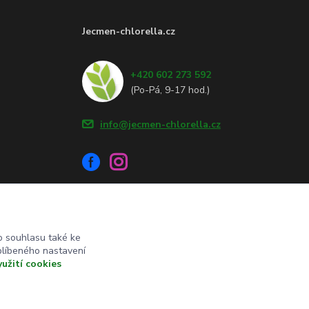
Jecmen-chlorella.cz
+420 602 273 592
(Po-Pá, 9-17 hod.)
info@jecmen-chlorella.cz
 souhlasu také ke
blíbeného nastavení
yužití cookies