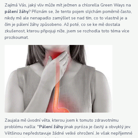
Zajímá Vás, jaký vliv může mít ječmen a chlorella Green Ways na
pálení žáhy
? Přiznám se, že tento pojem slýchám poměrně často,
nikdy mě ale nenapadlo zamýšlet se nad tím, co to vlastně je a
čím je pálení žáhy způsobeno. Až poté, co se ke mě dostala
zkušenost, kterou připojuji níže, jsem se rozhodla toto téma více
prozkoumat.
Zaujala mě úvodní věta, kterou jsem k tomuto zdravotnímu
problému našla: "
Pálení žáhy
jinak pyróza je častý a obvyklý jev.
Většinou nepředstavuje žádné velké ohrožení. Je však nepříjemné