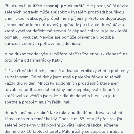
Při akutních potížích
srovnají pH
okamžitě. Ale pozor, větší dávka
zelených potravin může způsobit v kyselém prostředí bouřlivou
chemickou reakci, jejíž průběh není příjemný. Proto se doporučuje
ječmen méně koncentrovaný, popřípadě po chvilce druhá dávka,
která kyselost definitivně srovná. V případě chlorelly je pak lepší
pomalu ji vycucat. Nejvíce ale pomůže prevence v podobě
zařazení zelených potravin do jídelníčku.
A na důkaz teorie výše si můžete přečíst "zelenou zkušenost" na
toto téma od kamarádky Katky:
"Již ve čtrnácti letech jsem měla dvanácterníkový vřed a problémy
se zažíváním. Od té doby jsem trpěla pálením žáhy a to téměř
každý druhý den. Množství acidofilních prostředků které jsem
užívala na potlačení pálení žáhy, mě znepokojovalo, finančně
zatěžovalo a věděla jsem, že z dlouhodobého hlediska je to
špatně a problém musím řešit jinak.
Bohužel máme v rodině také rakovinu tlustého střeva a pálení
žáhy u nás zná téměř každý. Dnes je mi 35 let a již přes rok jím
zelené potraviny v dávkování 2x větší kávová lžička ječmene
denně a 2x 10 tablet chlorely. Pálení žáhy se zlepšilo zhruba o