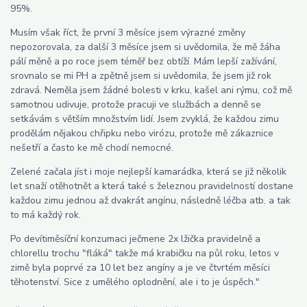
95%.
Musím však říct, že první 3 měsíce jsem výrazné změny
nepozorovala, za další 3 měsíce jsem si uvědomila, že mě žáha
pálí měně a po roce jsem téměř bez obtíží. Mám lepší zažívání,
srovnalo se mi PH a zpětně jsem si uvědomila, že jsem již rok
zdravá. Neměla jsem žádné bolesti v krku, kašel ani rýmu, což mě
samotnou udivuje, protože pracuji ve službách a denně se
setkávám s větším množstvím lidí. Jsem zvyklá, že každou zimu
prodělám nějakou chřipku nebo virózu, protože mě zákaznice
nešetří a často ke mě chodí nemocné.
Zelené začala jíst i moje nejlepší kamarádka, která se již několik
let snaží otěhotnět a která také s železnou pravidelností dostane
každou zimu jednou až dvakrát angínu, následně léčba atb. a tak
to má každý rok.
Po devítiměsíční konzumaci ječmene 2x lžička pravidelně a
chlorellu trochu "fláká" takže má krabičku na půl roku, letos v
zimě byla poprvé za 10 let bez angíny a je ve čtvrtém měsíci
těhotenství. Sice z umělého oplodnění, ale i to je úspěch."