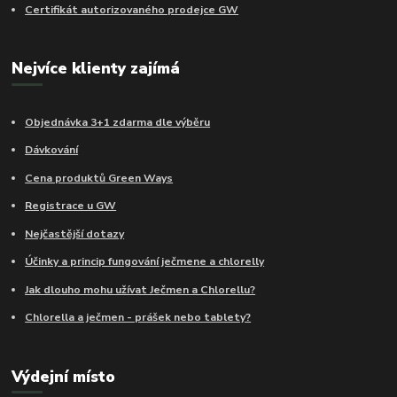
Certifikát autorizovaného prodejce GW
Nejvíce klienty zajímá
Objednávka 3+1 zdarma dle výběru
Dávkování
Cena produktů Green Ways
Registrace u GW
Nejčastější dotazy
Účinky a princip fungování ječmene a chlorelly
Jak dlouho mohu užívat Ječmen a Chlorellu?
Chlorella a ječmen - prášek nebo tablety?
Výdejní místo