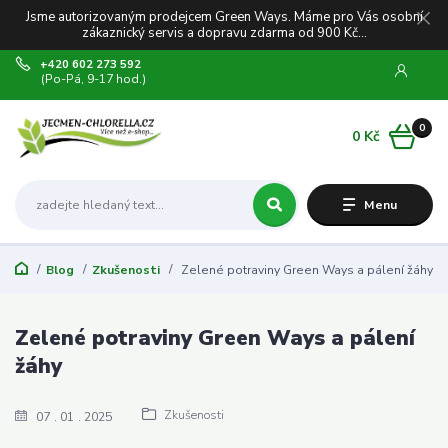
Jsme autorizovaným prodejcem Green Ways. Máme pro Vás osobní
zákaznický servis a dopravu zdarma od 900 Kč...
+420 602 273 592
(Po-Pá, 9-17 hod.)
0
0 Kč
Menu
Blog
Zkušenosti
Zelené potraviny Green Ways a pálení žáhy
Zelené potraviny Green Ways a pálení
žáhy
Zkušenosti
07
01
2025