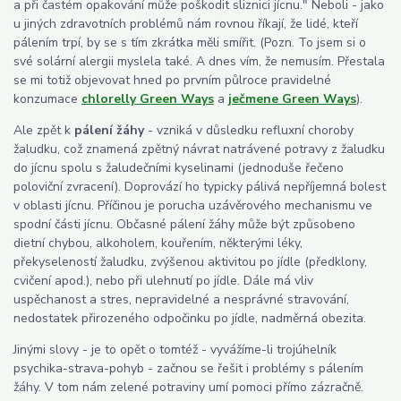
a při častém opakování může poškodit sliznici jícnu." Neboli - jako
u jiných zdravotních problémů nám rovnou říkají, že lidé, kteří
pálením trpí, by se s tím zkrátka měli smířit. (Pozn. To jsem si o
své solární alergii myslela také. A dnes vím, že nemusím. Přestala
se mi totiž objevovat hned po prvním půlroce pravidelné
konzumace
chlorelly Green Ways
a
ječmene Green Ways
).
Ale zpět k
pálení žáhy
- vzniká v důsledku refluxní choroby
žaludku, což znamená zpětný návrat natrávené potravy z žaludku
do jícnu spolu s žaludečními kyselinami (jednoduše řečeno
poloviční zvracení). Doprovází ho typicky pálivá nepříjemná bolest
v oblasti jícnu. Příčinou je porucha uzávěrového mechanismu ve
spodní části jícnu. Občasné pálení žáhy může být způsobeno
dietní chybou, alkoholem, kouřením, některými léky,
překyseleností žaludku, zvýšenou aktivitou po jídle (předklony,
cvičení apod.), nebo při ulehnutí po jídle. Dále má vliv
uspěchanost a stres, nepravidelné a nesprávné stravování,
nedostatek přirozeného odpočinku po jídle, nadměrná obezita.
Jinými slovy - je to opět o tomtéž - vyvážíme-li trojúhelník
psychika-strava-pohyb - začnou se řešit i problémy s pálením
žáhy. V tom nám zelené potraviny umí pomoci přímo zázračně.