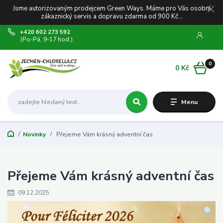
Jsme autorizovaným prodejcem Green Ways. Máme pro Vás osobní
zákaznický servis a dopravu zdarma od 900 Kč...
+420 602 273 592
(Po-Pá, 9-17 hod.)
0
0 Kč
Menu
Novinky
Přejeme Vám krásný adventní čas
Přejeme Vám krásný adventní čas
09.12.2025