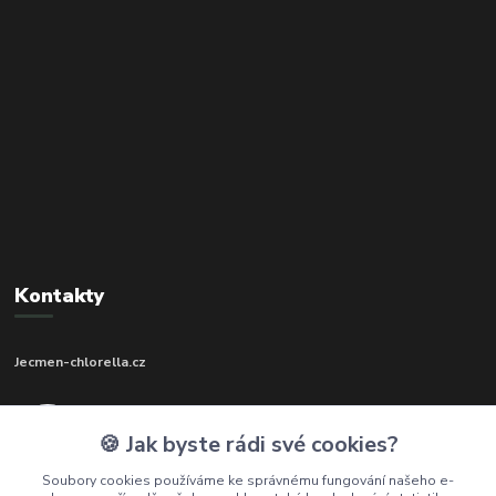
Kontakty
Jecmen-chlorella.cz
+420 602 273 592
🍪 Jak byste rádi své cookies?
(Po-Pá, 9-17 hod.)
Soubory cookies používáme ke správnému fungování našeho e-