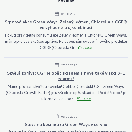
Novinky
01.08.2026
Srpnová akce Green Ways: Zelený ječmen, Chlorella a CGF®
ve výhodné trojkombinaci
Pokud pravidelně konzumujete Zelený ječmen a Chlorellu Green Ways,
máme pro vás skvělou zprávu. Po úspěšném uvedení nového produktu
CGF® (Chlorella Gr...
číst celé
25.06.2026
Skvělá zpráva: CGF je opět skladem a nově také v akci 3+1
zdarma!
Máme pro vás skvělou novinku! Oblíbený produkt CGF Green Ways
(Chlorella Growth Factor) je u výrobce opět skladem. Po delší době je
tak znovu k dispoz...
číst celé
03.06.2026
Sleva na kosmetiku Green Ways v červnu