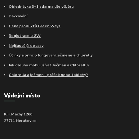
Objednávka 3+1 zdarma dle výběru
Dávkování
Cena produktů Green Ways
Registrace u GW
Nejčastější dotazy
Účinky a princip fungování ječmene a chlorelly
Jak dlouho mohu užívat Ječmen a Chlorellu?
Chlorella a ječmen - prášek nebo tablety?
Výdejní místo
K.H.Máchy 1266
27711 Neratovice