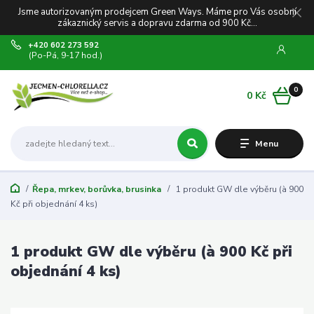
Jsme autorizovaným prodejcem Green Ways. Máme pro Vás osobní
zákaznický servis a dopravu zdarma od 900 Kč...
+420 602 273 592
(Po-Pá, 9-17 hod.)
0
0 Kč
Menu
Řepa, mrkev, borůvka, brusinka
1 produkt GW dle výběru (à 900
Kč při objednání 4 ks)
1 produkt GW dle výběru (à 900 Kč při
objednání 4 ks)