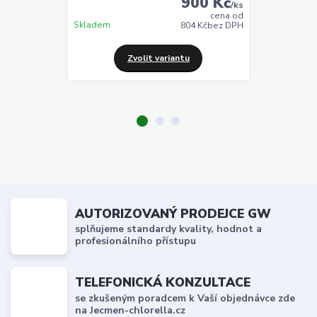
900 Kč
/
ks
cena od
Skladem
Skladem
804 Kč
bez DPH
Zvolit variantu
Z
AUTORIZOVANÝ PRODEJCE GW
splňujeme standardy kvality, hodnot a
profesionálního přístupu
TELEFONICKÁ KONZULTACE
se zkušeným poradcem k Vaší objednávce zde
na Jecmen-chlorella.cz