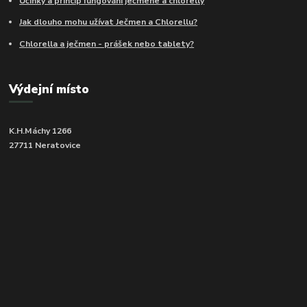
Účinky a princip fungování ječmene a chlorelly
Jak dlouho mohu užívat Ječmen a Chlorellu?
Chlorella a ječmen - prášek nebo tablety?
Výdejní místo
K.H.Máchy 1266
27711 Neratovice