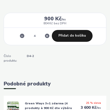
900 Kč
/
ks
804 Kč
bez DPH
Přidat do košíku
Číslo
D4-2
produktu:
Podobné produkty
25 % sleva
Green Ways 3+1 zdarma (4
3 600 Kč
/
ks
produkty à 900 Kč dle výběru