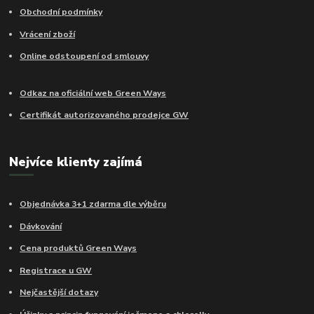
Obchodní podmínky
Vrácení zboží
Online odstoupení od smlouvy
Odkaz na oficiální web Green Ways
Certifikát autorizovaného prodejce GW
Nejvíce klienty zajímá
Objednávka 3+1 zdarma dle výběru
Dávkování
Cena produktů Green Ways
Registrace u GW
Nejčastější dotazy