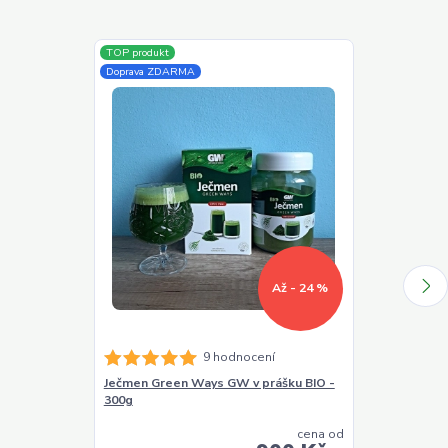
TOP produkt
TOP produkt
Doprava ZDARMA
Doprava ZDAR
Až - 24 %
9 hodnocení
Ječmen Green Ways GW v prášku BIO -
Chlorella Gr
300g
BIO - 330g (1
cena od