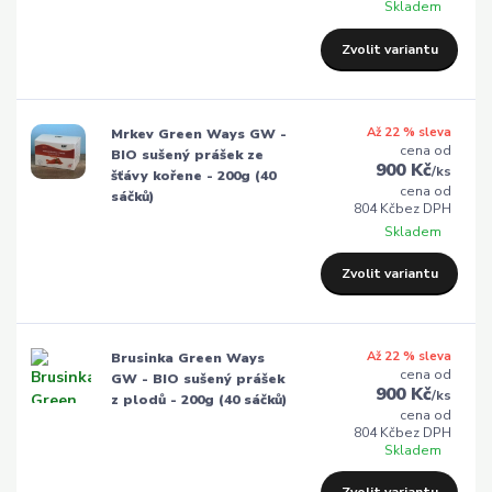
Skladem
Zvolit variantu
Až 22 % sleva
Mrkev Green Ways GW -
cena od
BIO sušený prášek ze
900 Kč
/
ks
šťávy kořene - 200g (40
cena od
sáčků)
804 Kč
bez DPH
Skladem
Zvolit variantu
Až 22 % sleva
Brusinka Green Ways
cena od
GW - BIO sušený prášek
900 Kč
/
ks
z plodů - 200g (40 sáčků)
cena od
804 Kč
bez DPH
Skladem