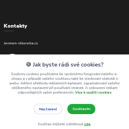
Kontakty
Jecmen-chlorella.cz
+420 602 273 592
🍪 Jak byste rádi své cookies?
(Po-Pá, 9-17 hod.)
Soubory cookies používáme ke správnému fungování našeho e-
shopu a v případě vašeho souhlasu také ke sledování statistik o
info@jecmen-chlorella.cz
webu, měření efektivity reklamních kampaní, zapamatování vašeho
oblíbeného nastavení při používání stránek, či zobrazení reklam
odpovídajících vašim preferencím.
Více k využití cookies
Souhlasím
Nastavení
© 2016-2026 Jecmen-chlorella.cz
Souhlas můžete odmítnout
zde
.
Vytvořeno na
Eshop-rychle.cz