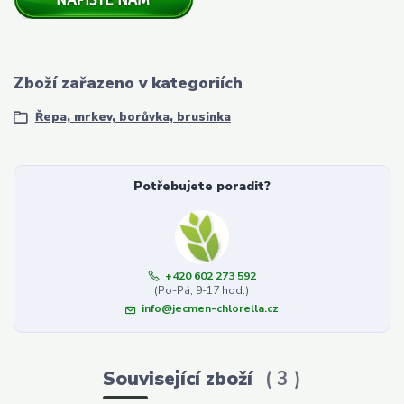
Zboží zařazeno v kategoriích
Řepa, mrkev, borůvka, brusinka
Potřebujete poradit?
+420 602 273 592
(Po-Pá, 9-17 hod.)
info@jecmen-chlorella.cz
Související zboží
3