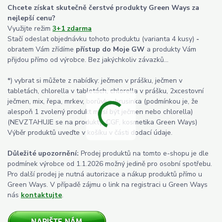
Chcete získat skutečně čerstvé produkty Green Ways za
nejlepší cenu?
Využijte režim
3+1 zdarma
Stačí odeslat objednávku tohoto produktu (varianta 4 kusy)
-
obratem Vám zřídíme
přístup do Moje GW
a produkty Vám
přijdou přímo od výrobce. Bez jakýchkoliv závazků...
*) vybrat si můžete z nabídky: ječmen v prášku, ječmen v
tabletách, chlorella v tabletách, chlorella v prášku, 2xcestovní
ječmen, mix, řepa, mrkev, borůvka, brusinka (podmínkou je, že
alespoň 1 zvolený produkt musí být ječmen nebo chlorella)
(NEVZTAHUJE se na produkty: CGF, kosmetika Green Ways)
Výběr produktů uveďte v košíku v části dodací údaje.
Důležité upozornění:
Prodej produktů na tomto e-shopu je dle
podmínek výrobce od 1.1.2026 možný jedině pro osobní spotřebu.
Pro další prodej je nutná autorizace a nákup produktů přímo u
Green Ways. V případě zájmu o link na registraci u Green Ways
nás
kontaktujte
.