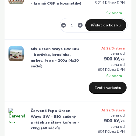
3 214 Kč
bez DPH
- kromě CGF a kosmetiky)
Skladem
Přidat do košíku
Až 22 % sleva
Mix Green Ways GW BIO
cena od
- borůvka, brusinka,
900 Kč
/
ks
mrkev, řepa - 200g (4x10
cena od
sáčků)
804 Kč
bez DPH
Skladem
Zvolit variantu
Až 22 % sleva
Červená řepa Green
cena od
Ways GW - BIO sušený
900 Kč
/
ks
prášek ze šťávy kořene -
cena od
200g (40 sáčků)
804 Kč
bez DPH