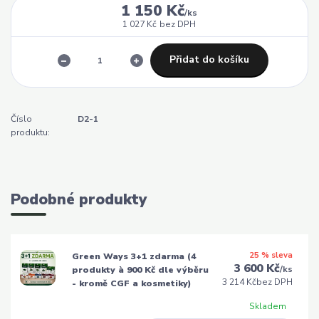
1 150 Kč
/
ks
1 027 Kč
bez DPH
Přidat do košíku
Číslo
D2-1
produktu:
Podobné produkty
25 % sleva
Green Ways 3+1 zdarma (4
3 600 Kč
/
ks
produkty à 900 Kč dle výběru
3 214 Kč
bez DPH
- kromě CGF a kosmetiky)
Skladem