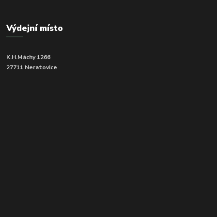
Výdejní místo
K.H.Máchy 1266
27711 Neratovice