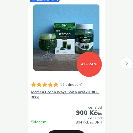
Až - 24 %
9 hodnocení
Ječmen Green Ways GW v prášku BIO -
Chlorella Gr
300g
BIO - 330g (1
cena od
900 Kč
/
ks
cena od
Skladem
Skladem
804 Kč
bez DPH