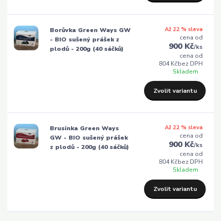
Až 22 % sleva
Borůvka Green Ways GW
cena od
- BIO sušený prášek z
900 Kč
/
ks
plodů - 200g (40 sáčků)
cena od
804 Kč
bez DPH
Skladem
Zvolit variantu
Až 22 % sleva
Brusinka Green Ways
cena od
GW - BIO sušený prášek
900 Kč
/
ks
z plodů - 200g (40 sáčků)
cena od
804 Kč
bez DPH
Skladem
Zvolit variantu