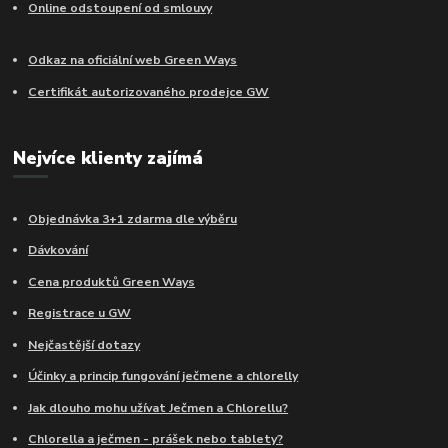
Online odstoupení od smlouvy
Odkaz na oficiální web Green Ways
Certifikát autorizovaného prodejce GW
Nejvíce klienty zajímá
Objednávka 3+1 zdarma dle výběru
Dávkování
Cena produktů Green Ways
Registrace u GW
Nejčastější dotazy
Účinky a princip fungování ječmene a chlorelly
Jak dlouho mohu užívat Ječmen a Chlorellu?
Chlorella a ječmen - prášek nebo tablety?