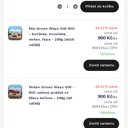
Přidat do košíku
Až 22 % sleva
Mix Green Ways GW BIO
cena od
- borůvka, brusinka,
900 Kč
/
ks
mrkev, řepa - 200g (4x10
cena od
sáčků)
804 Kč
bez DPH
Skladem
Zvolit variantu
Až 22 % sleva
Mrkev Green Ways GW -
cena od
BIO sušený prášek ze
900 Kč
/
ks
šťávy kořene - 200g (40
cena od
sáčků)
804 Kč
bez DPH
Skladem
Zvolit variantu