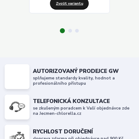
Zvolit variantu
Z
AUTORIZOVANÝ PRODEJCE GW
splňujeme standardy kvality, hodnot a
profesionálního přístupu
TELEFONICKÁ KONZULTACE
se zkušeným poradcem k Vaší objednávce zde
na Jecmen-chlorella.cz
RYCHLOST DORUČENÍ
doprava zdarma při objednávce nad 900 Kč,