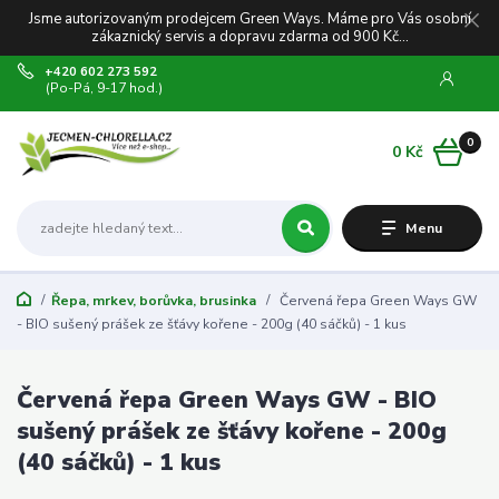
Jsme autorizovaným prodejcem Green Ways. Máme pro Vás osobní
zákaznický servis a dopravu zdarma od 900 Kč...
+420 602 273 592
(Po-Pá, 9-17 hod.)
0
0 Kč
Menu
Řepa, mrkev, borůvka, brusinka
Červená řepa Green Ways GW
- BIO sušený prášek ze šťávy kořene - 200g (40 sáčků) - 1 kus
Červená řepa Green Ways GW - BIO
sušený prášek ze šťávy kořene - 200g
(40 sáčků) - 1 kus