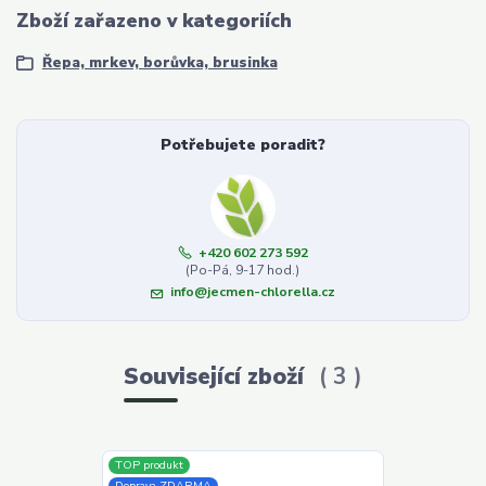
Zboží zařazeno v kategoriích
Řepa, mrkev, borůvka, brusinka
Potřebujete poradit?
+420 602 273 592
(Po-Pá, 9-17 hod.)
info@jecmen-chlorella.cz
Související zboží
3
TOP produkt
TOP produkt
Doprava ZDARMA
Doprava ZDAR