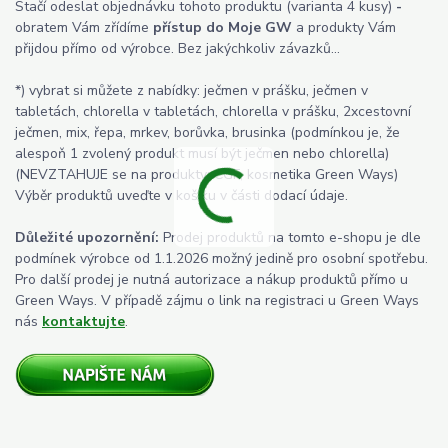
Stačí odeslat objednávku tohoto produktu (varianta 4 kusy)
-
obratem Vám zřídíme
přístup do Moje GW
a produkty Vám
přijdou přímo od výrobce. Bez jakýchkoliv závazků...
*) vybrat si můžete z nabídky: ječmen v prášku, ječmen v
tabletách, chlorella v tabletách, chlorella v prášku, 2xcestovní
ječmen, mix, řepa, mrkev, borůvka, brusinka (podmínkou je, že
alespoň 1 zvolený produkt musí být ječmen nebo chlorella)
(NEVZTAHUJE se na produkty: CGF, kosmetika Green Ways)
Výběr produktů uveďte v košíku v části dodací údaje.
Důležité upozornění:
Prodej produktů na tomto e-shopu je dle
podmínek výrobce od 1.1.2026 možný jedině pro osobní spotřebu.
Pro další prodej je nutná autorizace a nákup produktů přímo u
Green Ways. V případě zájmu o link na registraci u Green Ways
nás
kontaktujte
.