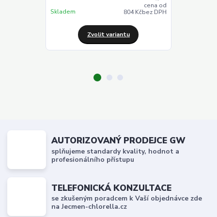
cena od
Skladem
Skladem
804 Kč
bez DPH
Zvolit variantu
Z
AUTORIZOVANÝ PRODEJCE GW
splňujeme standardy kvality, hodnot a
profesionálního přístupu
TELEFONICKÁ KONZULTACE
se zkušeným poradcem k Vaší objednávce zde
na Jecmen-chlorella.cz