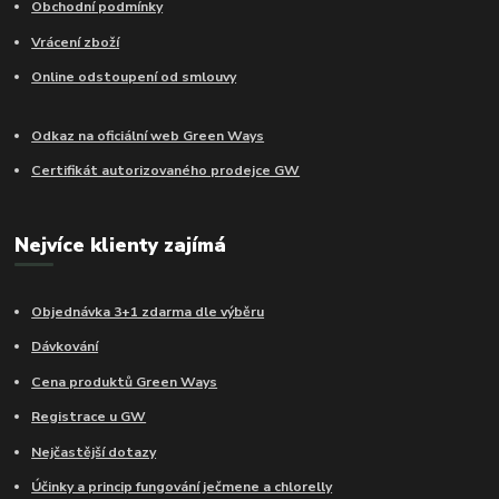
Obchodní podmínky
Vrácení zboží
Online odstoupení od smlouvy
Odkaz na oficiální web Green Ways
Certifikát autorizovaného prodejce GW
Nejvíce klienty zajímá
Objednávka 3+1 zdarma dle výběru
Dávkování
Cena produktů Green Ways
Registrace u GW
Nejčastější dotazy
Účinky a princip fungování ječmene a chlorelly