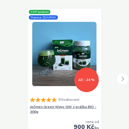
TOP produkt
TOP produkt
Doprava ZDARMA
Doprava ZDAR
Až - 24 %
9 hodnocení
Ječmen Green Ways GW v prášku BIO -
Chlorella Gr
300g
BIO - 330g (1
cena od
900 Kč
/
ks