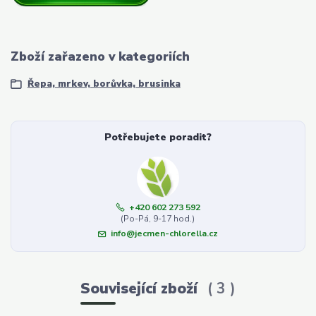
Zboží zařazeno v kategoriích
Řepa, mrkev, borůvka, brusinka
Potřebujete poradit?
+420 602 273 592
(Po-Pá, 9-17 hod.)
info@jecmen-chlorella.cz
Související zboží
3