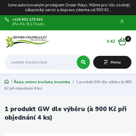
Jsme autorizovaným prodejcem Green Ways. Máme pro Vás osobní
zákaznický servis a dopravu zdarma od 900 Kč...
+420 602 273 592
(Po-Pá, 9-17 hod.)
0
0 Kč
Menu
Řepa, mrkev, borůvka, brusinka
1 produkt GW dle výběru (à 900
Kč při objednání 4 ks)
1 produkt GW dle výběru (à 900 Kč při
objednání 4 ks)