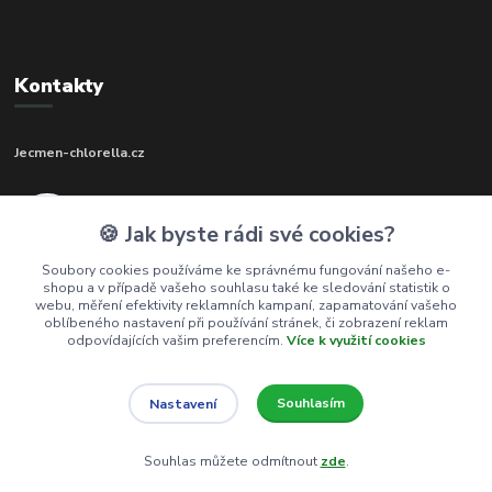
Kontakty
Jecmen-chlorella.cz
+420 602 273 592
🍪 Jak byste rádi své cookies?
(Po-Pá, 9-17 hod.)
Soubory cookies používáme ke správnému fungování našeho e-
shopu a v případě vašeho souhlasu také ke sledování statistik o
info@jecmen-chlorella.cz
webu, měření efektivity reklamních kampaní, zapamatování vašeho
oblíbeného nastavení při používání stránek, či zobrazení reklam
odpovídajících vašim preferencím.
Více k využití cookies
Souhlasím
Nastavení
© 2016-2026 Jecmen-chlorella.cz
Souhlas můžete odmítnout
zde
.
Vytvořeno na
Eshop-rychle.cz