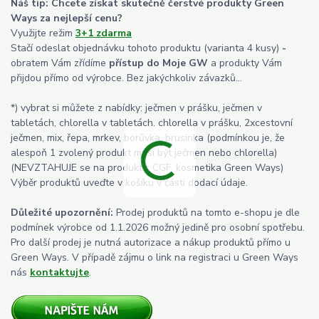
Náš tip: Chcete získat skutečně čerstvé produkty Green
Ways za nejlepší cenu?
Využijte režim
3+1 zdarma
Stačí odeslat objednávku tohoto produktu (varianta 4 kusy)
-
obratem Vám zřídíme
přístup do Moje GW
a produkty Vám
přijdou přímo od výrobce. Bez jakýchkoliv závazků...
*) vybrat si můžete z nabídky: ječmen v prášku, ječmen v
tabletách, chlorella v tabletách, chlorella v prášku, 2xcestovní
ječmen, mix, řepa, mrkev, borůvka, brusinka (podmínkou je, že
alespoň 1 zvolený produkt musí být ječmen nebo chlorella)
(NEVZTAHUJE se na produkty: CGF, kosmetika Green Ways)
Výběr produktů uveďte v košíku v části dodací údaje.
Důležité upozornění:
Prodej produktů na tomto e-shopu je dle
podmínek výrobce od 1.1.2026 možný jedině pro osobní spotřebu.
Pro další prodej je nutná autorizace a nákup produktů přímo u
Green Ways. V případě zájmu o link na registraci u Green Ways
nás
kontaktujte
.