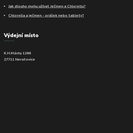
Jak dlouho mohu užívat Ječmen a Chlorellu?
Chlorella a ječmen - prášek nebo tablety?
Výdejní místo
K.H.Máchy 1266
27711 Neratovice