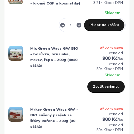
3 214 Kč
bez DPH
- kromě CGF a kosmetiky)
Skladem
Přidat do košíku
Až 22 % sleva
Mix Green Ways GW BIO
cena od
- borůvka, brusinka,
900 Kč
/
ks
mrkev, řepa - 200g (4x10
cena od
sáčků)
804 Kč
bez DPH
Skladem
Zvolit variantu
Až 22 % sleva
Mrkev Green Ways GW -
cena od
BIO sušený prášek ze
900 Kč
/
ks
šťávy kořene - 200g (40
cena od
sáčků)
804 Kč
bez DPH