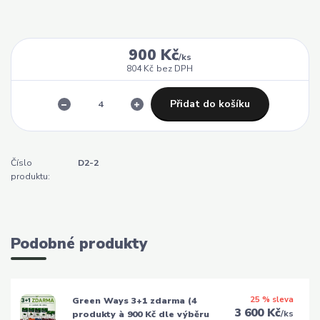
900 Kč
/
ks
804 Kč
bez DPH
Přidat do košíku
Číslo
D2-2
produktu:
Podobné produkty
25 % sleva
Green Ways 3+1 zdarma (4
3 600 Kč
/
ks
produkty à 900 Kč dle výběru