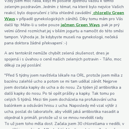
Vždy jsem moc ráda, když mi pošlete zpětnou vazbu k těmto
zeleným pozdravům...Jedním z témat, na které bylo nejvíce Vašich
reakcí, bylo doporučení z léta ohledně zavádění
chlorelly Green
Ways
v případě gynekologických zánětů. Díky tomu mám pro Vás
další tip: Máte-li u sebe pouze
ječmen Green Ways
, pak je prý
velmi účinné rozmíchat jej v bílém jogurtu a namočit do této směsi
tampon. Výhoda je, že kdybyste museli na gynekologii, nečeká
pana doktora žádné překvapení :-)
A ani tentokrát nemůže chybět zelená zkušenost, dnes je
spojená i s úvahou o ceně našich zelených potravin - Táňo, moc
děkuji za její poslání:
"Před 5 týdny jsem navštívila lékaře na ORL, protože jsem měla z
bazénu zalehlé ucho a potom se mi tam udělal zánět. Nejprve
jsem dostala kapky do ucha a do nosu. Za týden již antibiotika a
další kapky do nosu. Po té opět prášky a kapky. Tak tomu po
celých 5 týdnů. Mezi tím jsem docházela na profukování ucha
balónkem a odsávání hnisu z ucha. Naposledy mě vzal výtěr z
ucha, poslal do laboratoře, aby věděl jaká antibiotika nasadit a
objednal k primáři, protože už si se mnou nevěděl rady.
To už jsem toho měla dost. Začala jsem 30 chlorellama v neděli, v