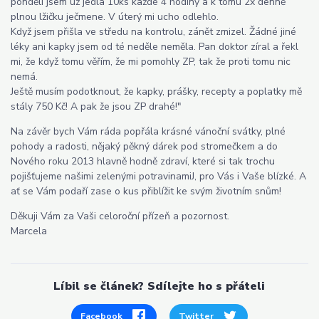
pondělí jsem už jedla 10ks každé 4 hodiny a k tomu 2x denně
plnou lžičku ječmene. V úterý mi ucho odlehlo.
Když jsem přišla ve středu na kontrolu, zánět zmizel. Žádné jiné
léky ani kapky jsem od té neděle neměla. Pan doktor zíral a řekl
mi, že když tomu věřím, že mi pomohly ZP, tak že proti tomu nic
nemá.
Ještě musím podotknout, že kapky, prášky, recepty a poplatky mě
stály 750 Kč! A pak že jsou ZP drahé!"
Na závěr bych Vám ráda popřála krásné vánoční svátky, plné
pohody a radosti, nějaký pěkný dárek pod stromečkem a do
Nového roku 2013 hlavně hodně zdraví, které si tak trochu
pojišťujeme našimi zelenými potravinamiJ, pro Vás i Vaše blízké. A
ať se Vám podaří zase o kus přiblížit ke svým životním snům!
Děkuji Vám za Vaši celoroční přízeň a pozornost.
Marcela
Líbil se článek? Sdílejte ho s přáteli
Facebook
Twitter