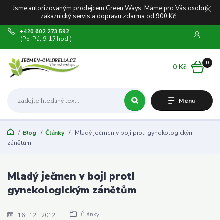
Jsme autorizovaným prodejcem Green Ways. Máme pro Vás osobní
zákaznický servis a dopravu zdarma od 900 Kč...
+420 602 273 592
(Po-Pá, 9-17 hod.)
0
0 Kč
Menu
Blog
Články
Mladý ječmen v boji proti gynekologickým
zánětům
Mladý ječmen v boji proti
gynekologickým zánětům
Články
16
12
2012