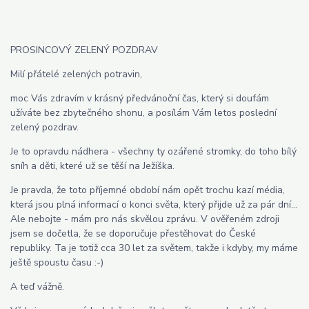
PROSINCOVÝ ZELENÝ POZDRAV
Milí přátelé zelených potravin,
moc Vás zdravím v krásný předvánoční čas, který si doufám
užíváte bez zbytečného shonu, a posílám Vám letos poslední
zelený pozdrav.
Je to opravdu nádhera - všechny ty ozářené stromky, do toho bílý
sníh a děti, které už se těší na Ježíška.
Je pravda, že toto příjemné období nám opět trochu kazí média,
která jsou plná informací o konci světa, který přijde už za pár dní...
Ale nebojte - mám pro nás skvělou zprávu. V ověřeném zdroji
jsem se dočetla, že se doporučuje přestěhovat do České
republiky. Ta je totiž cca 30 let za světem, takže i kdyby, my máme
ještě spoustu času :-)
A teď vážně.