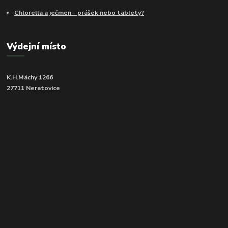
Chlorella a ječmen - prášek nebo tablety?
Výdejní místo
K.H.Máchy 1266
27711 Neratovice