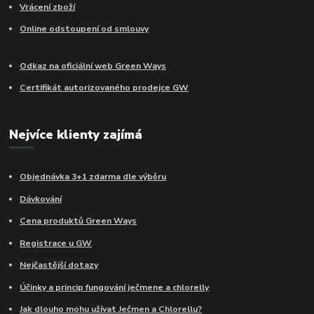
Vrácení zboží
Online odstoupení od smlouvy
Odkaz na oficiální web Green Ways
Certifikát autorizovaného prodejce GW
Nejvíce klienty zajímá
Objednávka 3+1 zdarma dle výběru
Dávkování
Cena produktů Green Ways
Registrace u GW
Nejčastější dotazy
Účinky a princip fungování ječmene a chlorelly
Jak dlouho mohu užívat Ječmen a Chlorellu?