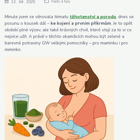
Rady a tipy
13
04
2025
Minule jsem se věnovala tématu
těhotenství a porodu
, dnes se
posunu o kousek dál –
ke kojení a prvním příkrmům
. Je to opět
období plné výzev, ale také krásných chvil, které stojí za to si co
nejvíce užít. A právě v těchto okamžicích mohou být zelené a
barevné potraviny GW velkými pomocníky – pro maminku i pro
miminko.