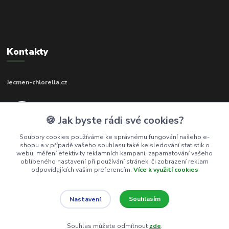
Kontakty
Jecmen-chlorella.cz
+420 602 273 592
🍪 Jak byste rádi své cookies?
(Po-Pá, 9-17 hod.)
Soubory cookies používáme ke správnému fungování našeho e-
shopu a v případě vašeho souhlasu také ke sledování statistik o
info@jecmen-chlorella.cz
webu, měření efektivity reklamních kampaní, zapamatování vašeho
oblíbeného nastavení při používání stránek, či zobrazení reklam
odpovídajících vašim preferencím.
Více k využití cookies
Souhlasím
Nastavení
© 2016-2026 Jecmen-chlorella.cz
Souhlas můžete odmítnout
zde
.
Vytvořeno na
Eshop-rychle.cz