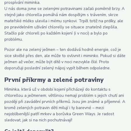
prospívání miminka.
U nás doma jsme se zelenými potravinami začali poměrně brzy. A
stejně jako chlorella pomáhá nám dospělým s trávením, skrze
mateřské mléko ulevila i mému synkovi. Trpěl totiž na prdíky, ale
po pravidelném užívání chlorelly se situace znatelně zlepšila.
Stačilo pár chlorell po každém kojení (i v noci) a bylo po
problému.
Pozor ale na zelený ječmen – ten dodává hodně energie, což je
sice skvělé přes den, ale může to ovlivnit i miminko. Pokud si dáte
ječmen až večer, může být dítě v noci nezvykle čilé. Proto
doporučuji poslední zelený nápoj vypít během odpoledne.
První příkrmy a zelené potraviny
Miminka, která už v období kojení přicházejí do kontaktu s
chlorellou a ječmenem, většinou nemají problém s jejich chutí ani
později při zavádění prvních příkrmů. Jsou jim známé a příjemné. A
kromě zelených potravin děti milují i ty barevné – mezi
nejoblíbenější patří mrkev a borůvka Green Ways. Je radost
sledovat, jak si na nich pochutnávají!