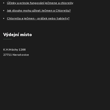
Účinky a princip fungování ječmene a chlorelly
Jak dlouho mohu užívat Ječmen a Chlorellu?
Chlorella a ječmen - prášek nebo tablety?
Výdejní místo
K.H.Máchy 1266
27711 Neratovice