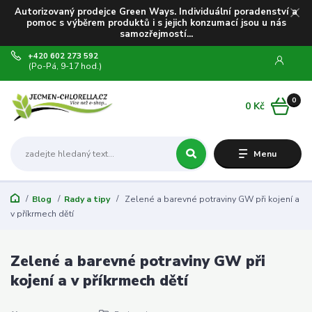
Autorizovaný prodejce Green Ways. Individuální poradenství a
pomoc s výběrem produktů i s jejich konzumací jsou u nás
samozřejmostí...
+420 602 273 592
(Po-Pá, 9-17 hod.)
0
0 Kč
Menu
Blog
Rady a tipy
Zelené a barevné potraviny GW při kojení a
v příkrmech dětí
Zelené a barevné potraviny GW při
kojení a v příkrmech dětí