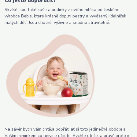
Co ještě doporučit?
Skvělé jsou také kaše a pudinky z ovčího mléka od českého
výrobce Bebis, které krásně doplní pestrý a vyvážený jídelníček
malých dětí. Jsou chutné, výživné a snadno stravitelné.
Na závěr bych vám chtěla popřát, ať si toto jedinečné období s
Vaším miminkem co nejvíce užijete. Rychle uteče, a právě proto je