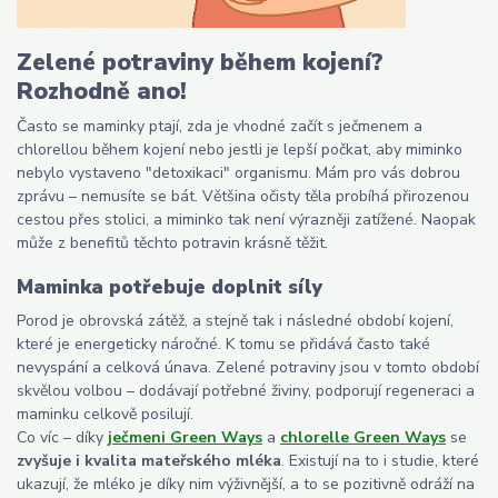
Zelené potraviny během kojení?
Rozhodně ano!
Často se maminky ptají, zda je vhodné začít s ječmenem a
chlorellou během kojení nebo jestli je lepší počkat, aby miminko
nebylo vystaveno "detoxikaci" organismu. Mám pro vás dobrou
zprávu – nemusíte se bát. Většina očisty těla probíhá přirozenou
cestou přes stolici, a miminko tak není výrazněji zatížené. Naopak
může z benefitů těchto potravin krásně těžit.
Maminka potřebuje doplnit síly
Porod je obrovská zátěž, a stejně tak i následné období kojení,
které je energeticky náročné. K tomu se přidává často také
nevyspání a celková únava. Zelené potraviny jsou v tomto období
skvělou volbou – dodávají potřebné živiny, podporují regeneraci a
maminku celkově posilují.
Co víc – díky
ječmeni Green Ways
a
chlorelle Green Ways
se
zvyšuje i kvalita mateřského mléka
. Existují na to i studie, které
ukazují, že mléko je díky nim výživnější, a to se pozitivně odráží na