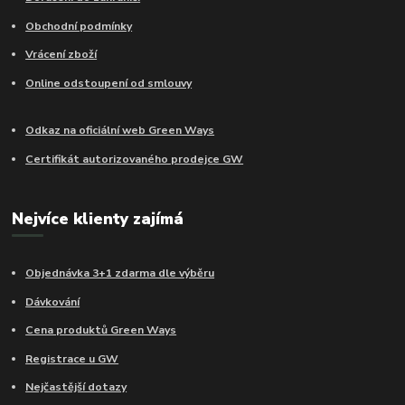
Obchodní podmínky
Vrácení zboží
Online odstoupení od smlouvy
Odkaz na oficiální web Green Ways
Certifikát autorizovaného prodejce GW
Nejvíce klienty zajímá
Objednávka 3+1 zdarma dle výběru
Dávkování
Cena produktů Green Ways
Registrace u GW
Nejčastější dotazy