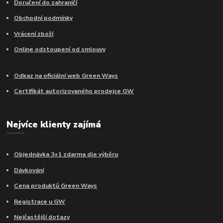
Doručení do zahraničí
Obchodní podmínky
Vrácení zboží
Online odstoupení od smlouvy
Odkaz na oficiální web Green Ways
Certifikát autorizovaného prodejce GW
Nejvíce klienty zajímá
Objednávka 3+1 zdarma dle výběru
Dávkování
Cena produktů Green Ways
Registrace u GW
Nejčastější dotazy