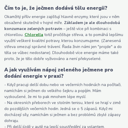
Čím to je, že ječmen dodává tělu energii?
Okamžitý příliv energie zajišťují hlavně enzymy, které jsou v něm
obsažené skutečně v hojné míře.
Základem je ale dlouhodobá
konzumace zelených potravin
– ještě více při kombinaci s
chlorellou.
Chlorella
totiž pročišťuje střeva, a to pomáhá lepšímu
využití veškeré kvalitní potravy, kterou konzumujeme. (Zanesená
střeva omezují správné trávení. Řada živin námi jen "projde" a do
těla se vůbec nedostane). Dlouhodobě více energie máme také
proto, že je tělo dobře vyživováno a není překyselené.
A jak využívám nápoj zeleného ječmene pro
dodání energie v praxi?
- Když pracuji delší dobu nebo ve večerních hodinách na počítači,
namíchám si ječmen do velkého šejkru a popíjím. Mám
vyzkoušené, že mi to pak mnohem lépe myslí.
- Na okresních přeborech ve stolním tenisu, které se hrají v zimě
do pozdějších večerních hodin. Jedná se o 5 zápasů. Když mi
docházejí síly, namíchám si ječmen a bez problémů zbylé zápasy
dohraju.
- Při delší jízdě v autě na lepší soustředění za volantem.