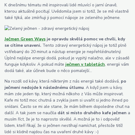
K dnešnímu tématu mě inspirovali lidé mluvící o jarní únavě,
kterou aktuálně pociťují. Uvědomila jsem si totiž, že se mě vlastně
také týká, ale zmírňuji ji pomocí nápoje ze zeleného ječmene.
Ječmen Green Ways
je opravdu skvělá pomoc ve chvíli, kdy
se cítíme unaveni.
Tento zdravý energetický nápoj je totiž plně
vstřebaný do 20 minut a nástup energie je nepřehlédnutelný.
Úplně nejlépe energii dodá, pokud je vypitý nalačno, ale v zásadě
funguje kdykoliv. A pokud máte
ječmen v tabletách
, energii vám
dodá také, ale účinek bude o něco pomalejší...
Na rozdíl od kávy, která některým z nás energii také dodává,
po
ječmeni nedojde k následnému útlumu
. A když jsem u kávy,
mám zde jeden tip, který možná někoho z Vás může inspirovat.
Kafe mi totiž moc chutná a zvykla jsem si uvařit si jedno ihned po
snídani. Často se mi ale stane, že mám během dopoledne chuť na
další. A tak jsem se naučila
dát si místo druhého kafe ječmen
a
musím říct, že je to naprosto skvělé. A možná je to i odpověď
lidem, kteří říkají, že si ječmen nestíhají namíchat, přestože titíž
lidé si klidně najdou čas na uvaření druhé kávy :-)