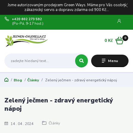
Jsme autorizovaným prodejcem Green Ways. Máme pro Vás osobní
zákaznický servis a dopravu zdarma od 900 Kč...
+420 602 273 592
(Po-Pá, 9-17 hod.)
0
0 Kč
Menu
Blog
Články
Zelený ječmen - zdravý energetický nápoj
Zelený ječmen - zdravý energetický
nápoj
Články
14
04
2024