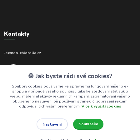
Kontakty
Jecmen-chlorella.cz
+420 602 273 592
🍪 Jak byste rádi své cookies?
(Po-Pá, 9-17 hod.)
Soubory cookies používáme ke správnému fungování našeho e-
shopu a v případě vašeho souhlasu také ke sledování statistik o
info@jecmen-chlorella.cz
webu, měření efektivity reklamních kampaní, zapamatování vašeho
oblíbeného nastavení při používání stránek, či zobrazení reklam
odpovídajících vašim preferencím.
Více k využití cookies
Souhlasím
Nastavení
© 2016-2026 Jecmen-chlorella.cz