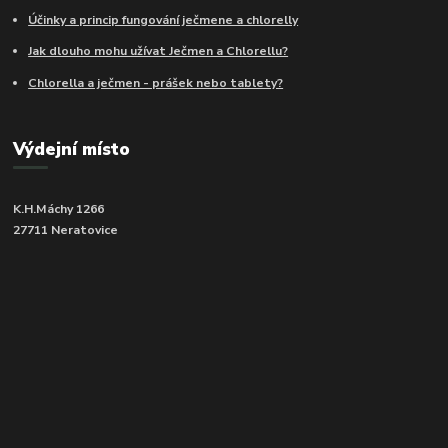
Účinky a princip fungování ječmene a chlorelly
Jak dlouho mohu užívat Ječmen a Chlorellu?
Chlorella a ječmen - prášek nebo tablety?
Výdejní místo
K.H.Máchy 1266
27711 Neratovice