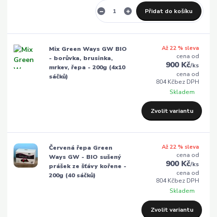
Přidat do košíku
Až 22 % sleva
Mix Green Ways GW BIO
cena od
- borůvka, brusinka,
900 Kč
/
ks
mrkev, řepa - 200g (4x10
cena od
sáčků)
804 Kč
bez DPH
Skladem
Zvolit variantu
Až 22 % sleva
Červená řepa Green
cena od
Ways GW - BIO sušený
900 Kč
/
ks
prášek ze šťávy kořene -
cena od
200g (40 sáčků)
804 Kč
bez DPH
Skladem
Zvolit variantu