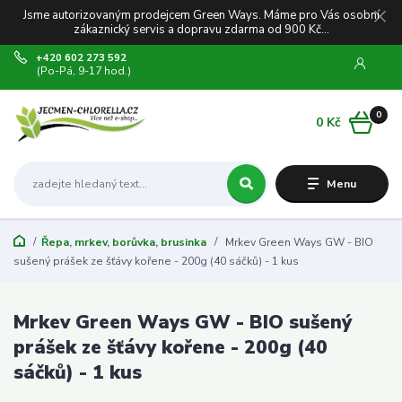
Jsme autorizovaným prodejcem Green Ways. Máme pro Vás osobní
zákaznický servis a dopravu zdarma od 900 Kč...
+420 602 273 592
(Po-Pá, 9-17 hod.)
0
0 Kč
Menu
Řepa, mrkev, borůvka, brusinka
Mrkev Green Ways GW - BIO
sušený prášek ze šťávy kořene - 200g (40 sáčků) - 1 kus
Mrkev Green Ways GW - BIO sušený
prášek ze šťávy kořene - 200g (40
sáčků) - 1 kus