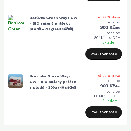
Až 22 % sleva
Borůvka Green Ways GW
cena od
- BIO sušený prášek z
900 Kč
/
ks
plodů - 200g (40 sáčků)
cena od
804 Kč
bez DPH
Skladem
Zvolit variantu
Až 22 % sleva
Brusinka Green Ways
cena od
GW - BIO sušený prášek
900 Kč
/
ks
z plodů - 200g (40 sáčků)
cena od
804 Kč
bez DPH
Skladem
Zvolit variantu