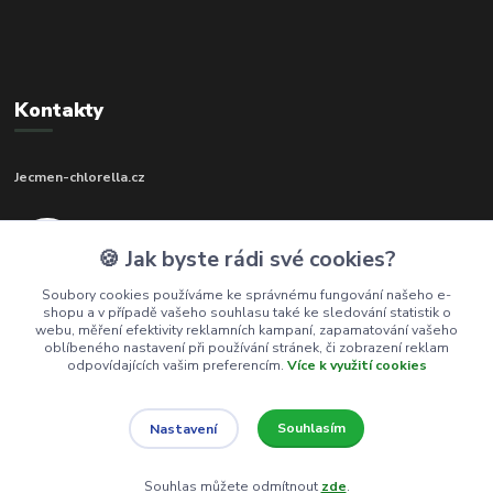
Kontakty
Jecmen-chlorella.cz
+420 602 273 592
🍪 Jak byste rádi své cookies?
(Po-Pá, 9-17 hod.)
Soubory cookies používáme ke správnému fungování našeho e-
shopu a v případě vašeho souhlasu také ke sledování statistik o
info@jecmen-chlorella.cz
webu, měření efektivity reklamních kampaní, zapamatování vašeho
oblíbeného nastavení při používání stránek, či zobrazení reklam
odpovídajících vašim preferencím.
Více k využití cookies
Souhlasím
Nastavení
© 2016-2026 Jecmen-chlorella.cz
Souhlas můžete odmítnout
zde
.
Vytvořeno na
Eshop-rychle.cz