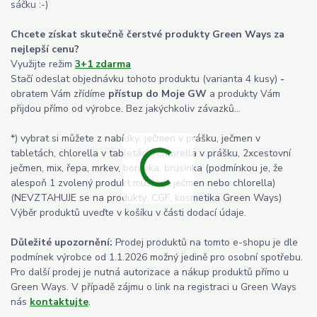
sáčku :-)
Chcete získat skutečně čerstvé produkty Green Ways za
nejlepší cenu?
Využijte režim
3+1 zdarma
Stačí odeslat objednávku tohoto produktu (varianta 4 kusy)
-
obratem Vám zřídíme
přístup do Moje GW
a produkty Vám
přijdou přímo od výrobce. Bez jakýchkoliv závazků...
*) vybrat si můžete z nabídky: ječmen v prášku, ječmen v
tabletách, chlorella v tabletách, chlorella v prášku, 2xcestovní
ječmen, mix, řepa, mrkev, borůvka, brusinka (podmínkou je, že
alespoň 1 zvolený produkt musí být ječmen nebo chlorella)
(NEVZTAHUJE se na produkty: CGF, kosmetika Green Ways)
Výběr produktů uveďte v košíku v části dodací údaje.
Důležité upozornění:
Prodej produktů na tomto e-shopu je dle
podmínek výrobce od 1.1.2026 možný jedině pro osobní spotřebu.
Pro další prodej je nutná autorizace a nákup produktů přímo u
Green Ways. V případě zájmu o link na registraci u Green Ways
nás
kontaktujte
.