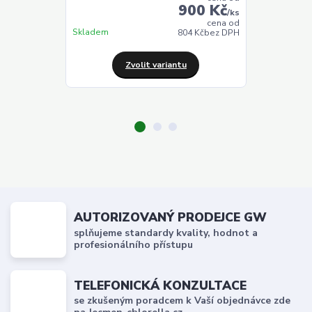
900 Kč
/
ks
cena od
Skladem
Skladem
804 Kč
bez DPH
Zvolit variantu
Z
AUTORIZOVANÝ PRODEJCE GW
splňujeme standardy kvality, hodnot a
profesionálního přístupu
TELEFONICKÁ KONZULTACE
se zkušeným poradcem k Vaší objednávce zde