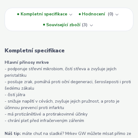
Kompletní specifikace
Hodnocení
0
Související zboží
3
Kompletní specifikace
Hlavní přínosy mrkve
- podporuje střevní mikrobiom, čistí střeva a zvyšuje jejich
peristaltiku
- posiluje zrak, pomáhá proti oční degeneraci, šerosleposti i proti
šedému zákalu
- čistí játra
- snižuje napětí v cévách, zvyšuje jejich pružnost, a proto je
účinnou prevencí proti infarktu
- má protizánětlivé a protirakovinné účinky
- chrání pleť před infračerveným zářením
Náš tip:
máte chuť na sladké? Mrkev GW můžete mlsat přímo ze