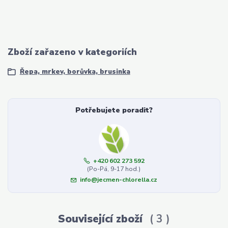
Zboží zařazeno v kategoriích
Řepa, mrkev, borůvka, brusinka
Potřebujete poradit?
+420 602 273 592
(Po-Pá, 9-17 hod.)
info@jecmen-chlorella.cz
Související zboží
3