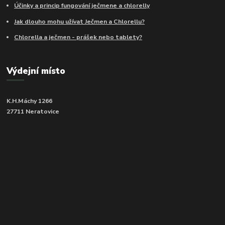
Účinky a princip fungování ječmene a chlorelly
Jak dlouho mohu užívat Ječmen a Chlorellu?
Chlorella a ječmen - prášek nebo tablety?
Výdejní místo
K.H.Máchy 1266
27711 Neratovice