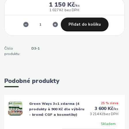
1 150 Kč
/
ks
1 027 Kč
bez DPH
Přidat do košíku
Číslo
D3-1
produktu:
Podobné produkty
25 % sleva
Green Ways 3+1 zdarma (4
3 600 Kč
/
ks
produkty à 900 Kč dle výběru
3 214 Kč
bez DPH
- kromě CGF a kosmetiky)
Skladem