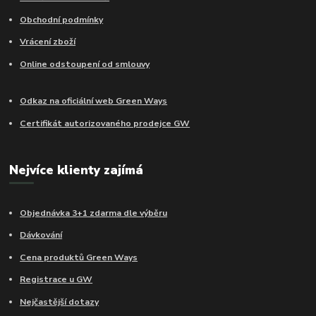
Obchodní podmínky
Vrácení zboží
Online odstoupení od smlouvy
Odkaz na oficiální web Green Ways
Certifikát autorizovaného prodejce GW
Nejvíce klienty zajímá
Objednávka 3+1 zdarma dle výběru
Dávkování
Cena produktů Green Ways
Registrace u GW
Nejčastější dotazy