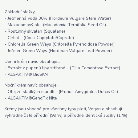
Základní složky:
- Ječmenná voda 30% (Hordeum Vulgare Stem Water)
- Makadamový olej (Macadamia Ternifolia Seed Oil)
- Rostlinný skvalan (Squalane)
- Cetiol - (Coco-Caprylate/Caprate)
- Chlorella Green Ways (Chlorella Pyrenoidosa Powder)
- Ječmen Green Ways (Hordeum Vulgare Leaf Powder)
Denní krém navíc obsahuje...
- Extrakt z pupenů lípy stříbrné - (Tilia Tomentosa Extract)
- ALGAKTIV® BioSKN
Noční krém navíc obsahuje...
- Olej ze sladkých mandlí - (Prunus Amygdalus Dulcis Oil)
- ALGAKTIV®GenoFix Nite
Krémy jsou vhodné pro všechny typy pleti, Vegan a obsahují
výhradně čistě přírodní (99 %) a přírodně identické složky (1 %)