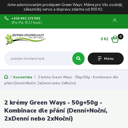
Jsme autorizovaným prodejcem Green Ways. Máme pro Vás osobní
zákaznický servis a dopravu zdarma od 900 Kč...
+420 602 273 592
(Po-Pá, 9-17 hod.)
0
0 Kč
Menu
Kosmetika
2 krémy Green Ways - 50g+50g - Kombinace dle
přání (Denní+Noční, 2xDenní nebo 2xNoční)
2 krémy Green Ways - 50g+50g -
Kombinace dle přání (Denní+Noční,
2xDenní nebo 2xNoční)