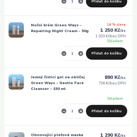
Přidat do košíku
16 % sleva
Noční krém Green Ways -
1 250 Kč
/
ks
Repairing Night Cream - 50g
1 033 Kč
bez DPH
Skladem
Přidat do košíku
890 Kč
Jemný čisticí gel na obličej
/
ks
Green Ways - Gentle Face
736 Kč
bez DPH
Cleanser - 150 ml
Skladem
Přidat do košíku
1 290 Kč
Obnovující pleťová maska
/
ks