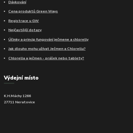
Dávkování
Cena produktů Green Ways
Registrace u GW
Nejčastější dotazy
Účinky a princip fungování ječmene a chlorelly
Jak dlouho mohu užívat Ječmen a Chlorellu?
Chlorella a ječmen - prášek nebo tablety?
Výdejní místo
K.H.Máchy 1266
27711 Neratovice