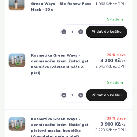
Green Ways - Bio Renew Face
1 066 Kč
bez DPH
Mask - 50 g
Skladem
Přidat do košíku
20 % sleva
Kosmetika Green Ways -
3 200 Kč
/
ks
denní+noční krém, čistící gel,
2 645 Kč
bez DPH
houbička (Základní péče o
pleť)
Skladem
Přidat do košíku
39 % sleva
Kosmetika Green Ways -
3 900 Kč
/
ks
denní+noční krém, čistící gel,
3 223 Kč
bez DPH
pleťová maska, houbička
(Kompletní péče o pleť)