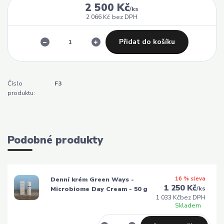
2 500 Kč
/
ks
2 066 Kč
bez DPH
Přidat do košíku
Číslo
F3
produktu:
Podobné produkty
16 % sleva
Denní krém Green Ways -
1 250 Kč
/
ks
Microbiome Day Cream - 50 g
1 033 Kč
bez DPH
Skladem