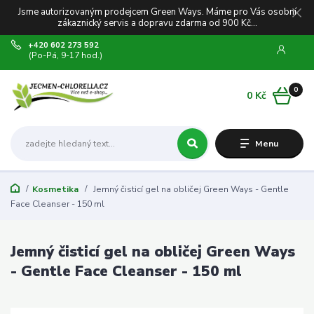
Jsme autorizovaným prodejcem Green Ways. Máme pro Vás osobní
zákaznický servis a dopravu zdarma od 900 Kč...
+420 602 273 592
(Po-Pá, 9-17 hod.)
0
0 Kč
Menu
Kosmetika
Jemný čisticí gel na obličej Green Ways - Gentle
Face Cleanser - 150 ml
Jemný čisticí gel na obličej Green Ways
- Gentle Face Cleanser - 150 ml