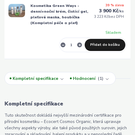
39 % sleva
Kosmetika Green Ways -
3 900 Kč
/
ks
denní+noční krém, čistící gel,
3 223 Kč
bez DPH
pleťová maska, houbička
(Kompletní péče o pleť)
Skladem
Přidat do košíku
Kompletní specifikace
Hodnocení
1
Kompletní specifikace
Tuto skutečnost dokládá nejvyšší mezinárodní certifikace pro
přírodní kosmetiku – Ecocert Cosmos Organic, která upravuje
všechny aspekty výroby, ale také původ použitých surovin, jejich
zpracování a skladování, balení produktu a v neposlední řadě