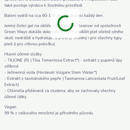
také postoje výrobce k životnímu prostředí.
Balení vydrží na cca 60-100 dní při aplikaci každý den.
Jemný čisticí gel na obličej Gentle Face Cleanser od společnosti
Green Ways dokáže dokonale vyčistit a odlíčit pleť včetně očního
okolí, nedráždí a hydratuje, a proto je vhodný i pro všechny typy
pleti (i pro citlivou pokožku).
Hlavní účinné složky:
- TILICINE (R) (Tilia Tomentosa Extract*) - extrakt z pupenů lípy
stříbrné
- Ječmenná voda (Hordeum Vulgare Stem Water*)
- Extrakt z tasmánského pepře (Tasmannia Lanceolata Fruit/Leaf
Extract)
- Chlorella přidávaná za studena, aby se zachovaly všechny
účinné látky
Vegan
99 % z celkového množství je přírodního původu