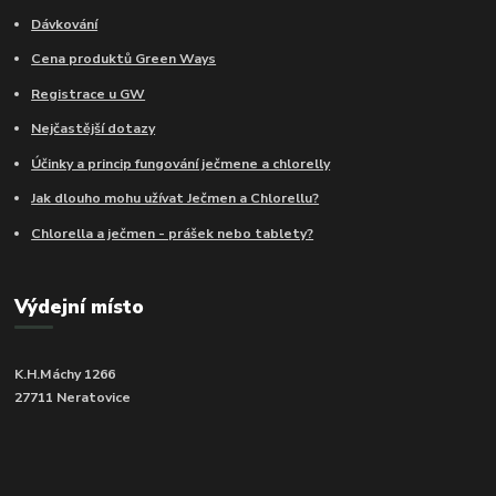
Dávkování
Cena produktů Green Ways
Registrace u GW
Nejčastější dotazy
Účinky a princip fungování ječmene a chlorelly
Jak dlouho mohu užívat Ječmen a Chlorellu?
Chlorella a ječmen - prášek nebo tablety?
Výdejní místo
K.H.Máchy 1266
27711 Neratovice