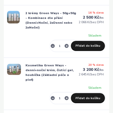
16 % sleva
2 krémy Green Ways - 50g+50g
2 500 Kč
/
ks
- Kombinace dle přání
2 066 Kč
bez DPH
(Denní+Noční, 2xDenní nebo
2xNoční)
Skladem
Přidat do košíku
20 % sleva
Kosmetika Green Ways -
3 200 Kč
/
ks
denní+noční krém, čistící gel,
2 645 Kč
bez DPH
houbička (Základní péče o
pleť)
Skladem
Přidat do košíku