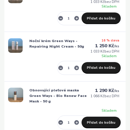
1 033 Kč
bez DPH
Skladem
Přidat do košíku
16 % sleva
Noční krém Green Ways -
1 250 Kč
/
ks
Repairing Night Cream - 50g
1 033 Kč
bez DPH
Skladem
Přidat do košíku
1 290 Kč
Obnovující pleťová maska
/
ks
Green Ways - Bio Renew Face
1 066 Kč
bez DPH
Mask - 50 g
Skladem
Přidat do košíku