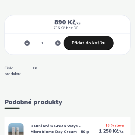
890 Kč
/
ks
736 Kč
bez DPH
Přidat do košíku
Číslo
F6
produktu:
Podobné produkty
16 % sleva
Denní krém Green Ways -
1 250 Kč
/
ks
Microbiome Day Cream - 50 g