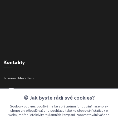
Kontakty
Jecmen-chlorella.cz
+420 602 273 592
🍪 Jak byste rádi své cookies?
(Po-Pá, 9-17 hod.)
Soubory cookies používáme ke správnému fungování našeho e-
shopu a v případě vašeho souhlasu také ke sledování statistik o
info@jecmen-chlorella.cz
webu, měření efektivity reklamních kampaní, zapamatování vašeho