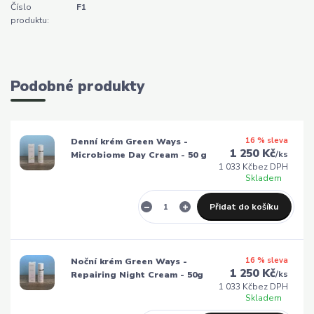
Číslo
F1
produktu:
Podobné produkty
16 % sleva
Denní krém Green Ways -
1 250 Kč
/
ks
Microbiome Day Cream - 50 g
1 033 Kč
bez DPH
Skladem
Přidat do košíku
16 % sleva
Noční krém Green Ways -
1 250 Kč
/
ks
Repairing Night Cream - 50g
1 033 Kč
bez DPH
Skladem