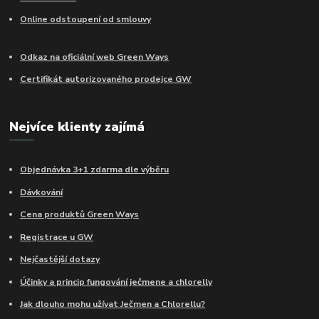
Online odstoupení od smlouvy
Odkaz na oficiální web Green Ways
Certifikát autorizovaného prodejce GW
Nejvíce klienty zajímá
Objednávka 3+1 zdarma dle výběru
Dávkování
Cena produktů Green Ways
Registrace u GW
Nejčastější dotazy
Účinky a princip fungování ječmene a chlorelly
Jak dlouho mohu užívat Ječmen a Chlorellu?