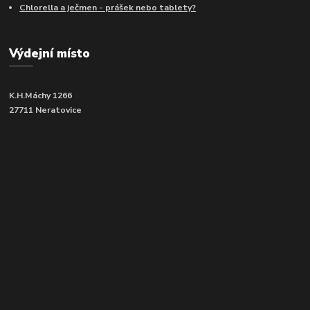
Chlorella a ječmen - prášek nebo tablety?
Výdejní místo
K.H.Máchy 1266
27711 Neratovice