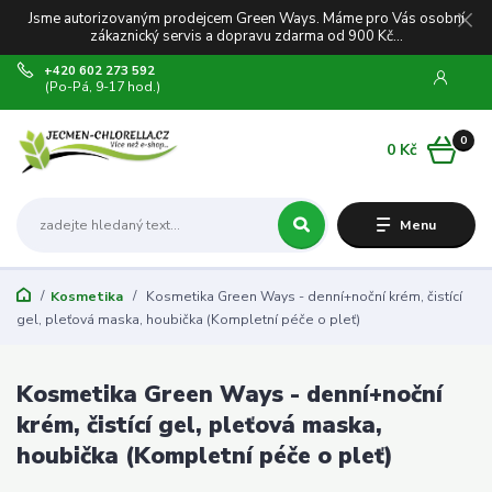
Jsme autorizovaným prodejcem Green Ways. Máme pro Vás osobní
zákaznický servis a dopravu zdarma od 900 Kč...
+420 602 273 592
(Po-Pá, 9-17 hod.)
0
0 Kč
Menu
Kosmetika
Kosmetika Green Ways - denní+noční krém, čistící
gel, pleťová maska, houbička (Kompletní péče o pleť)
Kosmetika Green Ways - denní+noční
krém, čistící gel, pleťová maska,
houbička (Kompletní péče o pleť)