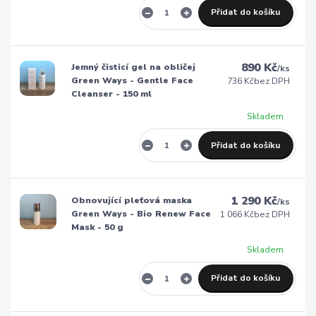
Přidat do košíku
890 Kč
Jemný čisticí gel na obličej
/
ks
Green Ways - Gentle Face
736 Kč
bez DPH
Cleanser - 150 ml
Skladem
Přidat do košíku
1 290 Kč
Obnovující pleťová maska
/
ks
Green Ways - Bio Renew Face
1 066 Kč
bez DPH
Mask - 50 g
Skladem
Přidat do košíku