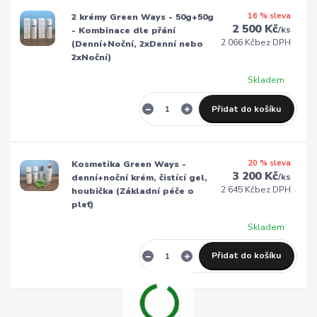
16 % sleva
2 krémy Green Ways - 50g+50g
2 500 Kč
/
ks
- Kombinace dle přání
2 066 Kč
bez DPH
(Denní+Noční, 2xDenní nebo
2xNoční)
Skladem
Přidat do košíku
20 % sleva
Kosmetika Green Ways -
3 200 Kč
/
ks
denní+noční krém, čistící gel,
2 645 Kč
bez DPH
houbička (Základní péče o
pleť)
Skladem
Přidat do košíku