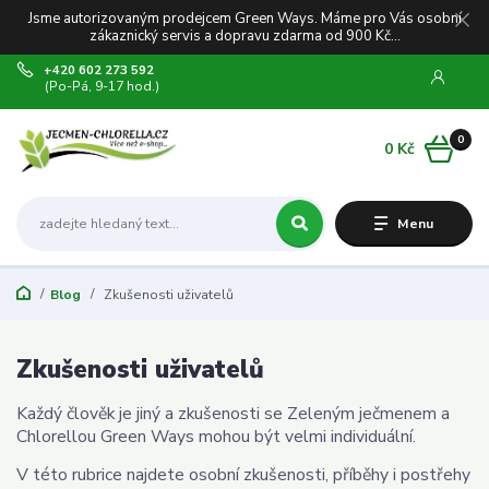
Jsme autorizovaným prodejcem Green Ways. Máme pro Vás osobní
zákaznický servis a dopravu zdarma od 900 Kč...
+420 602 273 592
(Po-Pá, 9-17 hod.)
0
0 Kč
Menu
Blog
Zkušenosti uživatelů
Zkušenosti uživatelů
Každý člověk je jiný a zkušenosti se Zeleným ječmenem a
Chlorellou Green Ways mohou být velmi individuální.
V této rubrice najdete osobní zkušenosti, příběhy i postřehy