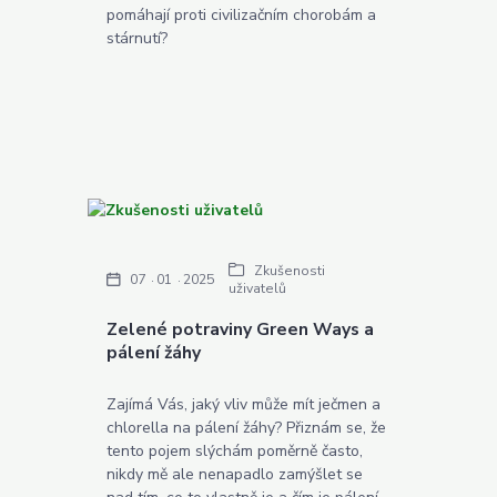
pomáhají proti civilizačním chorobám a
stárnutí?
Zkušenosti
07
01
2025
uživatelů
Zelené potraviny Green Ways a
pálení žáhy
Zajímá Vás, jaký vliv může mít ječmen a
chlorella na pálení žáhy? Přiznám se, že
tento pojem slýchám poměrně často,
nikdy mě ale nenapadlo zamýšlet se