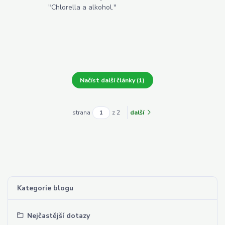
"Chlorella a alkohol."
Načíst další články (1)
strana
z 2
další
Kategorie blogu
Nejčastější dotazy