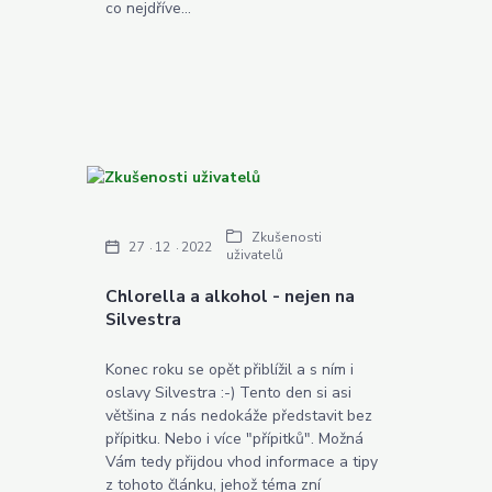
co nejdříve...
Zkušenosti
27
12
2022
uživatelů
Chlorella a alkohol - nejen na
Silvestra
Konec roku se opět přiblížil a s ním i
oslavy Silvestra :-) Tento den si asi
většina z nás nedokáže představit bez
přípitku. Nebo i více "přípitků". Možná
Vám tedy přijdou vhod informace a tipy
z tohoto článku, jehož téma zní