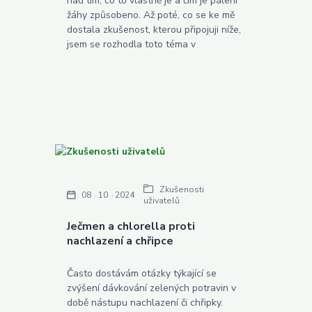
nad tím, co to vlastně je a čím je pálení
žáhy způsobeno. Až poté, co se ke mě
dostala zkušenost, kterou připojuji níže,
jsem se rozhodla toto téma v
Zkušenosti
08
10
2024
uživatelů
Ječmen a chlorella proti
nachlazení a chřipce
Často dostávám otázky týkající se
zvýšení dávkování zelených potravin v
době nástupu nachlazení či chřipky.