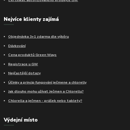
Nejvíce klienty zajímá
Objednávka 3+1 zdarma dle výběru
Dávkování
Cena produktů Green Ways
Registrace u GW
Nejčastější dotazy
Účinky a princip fungování ječmene a chlorelly
Jak dlouho mohu užívat Ječmen a Chlorellu?
Chlorella a ječmen - prášek nebo tablety?
Výdejní místo