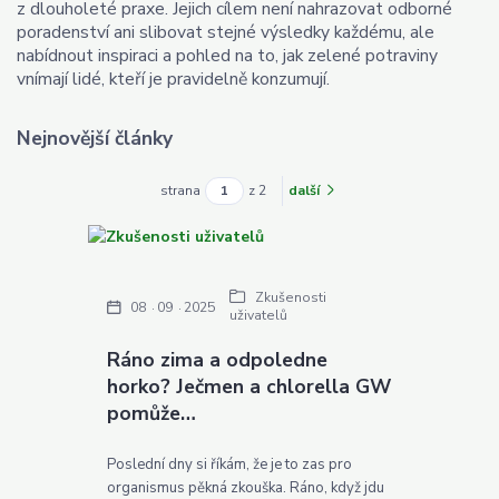
z dlouholeté praxe. Jejich cílem není nahrazovat odborné
poradenství ani slibovat stejné výsledky každému, ale
nabídnout inspiraci a pohled na to, jak zelené potraviny
vnímají lidé, kteří je pravidelně konzumují.
Nejnovější články
strana
z 2
další
Zkušenosti
08
09
2025
uživatelů
Ráno zima a odpoledne
horko? Ječmen a chlorella GW
pomůže…
Poslední dny si říkám, že je to zas pro
organismus pěkná zkouška. Ráno, když jdu