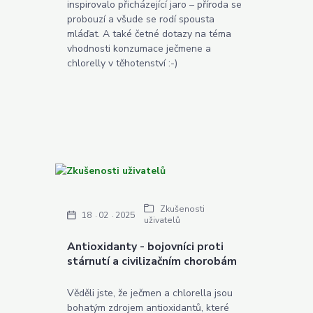
inspirovalo přicházející jaro – příroda se
probouzí a všude se rodí spousta
mláďat. A také četné dotazy na téma
vhodnosti konzumace ječmene a
chlorelly v těhotenství :-)
Zkušenosti
18
02
2025
uživatelů
Antioxidanty - bojovníci proti
stárnutí a civilizačním chorobám
Věděli jste, že ječmen a chlorella jsou
bohatým zdrojem antioxidantů, které