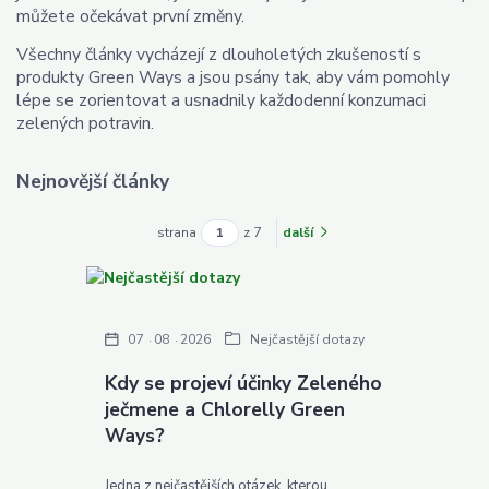
můžete očekávat první změny.
Všechny články vycházejí z dlouholetých zkušeností s
produkty Green Ways a jsou psány tak, aby vám pomohly
lépe se zorientovat a usnadnily každodenní konzumaci
zelených potravin.
Nejnovější články
strana
z 7
další
07
08
2026
Nejčastější dotazy
Kdy se projeví účinky Zeleného
ječmene a Chlorelly Green
Ways?
Jedna z nejčastějších otázek, kterou