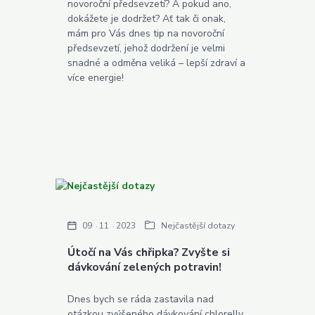
novoroční předsevzetí? A pokud ano,
dokážete je dodržet? Ať tak či onak,
mám pro Vás dnes tip na novoroční
předsevzetí, jehož dodržení je velmi
snadné a odměna veliká – lepší zdraví a
více energie!
09
11
2023
Nejčastější dotazy
Útočí na Vás chřipka? Zvyšte si
dávkování zelených potravin!
Dnes bych se ráda zastavila nad
otázkou zvýšeného dávkování chlorelly