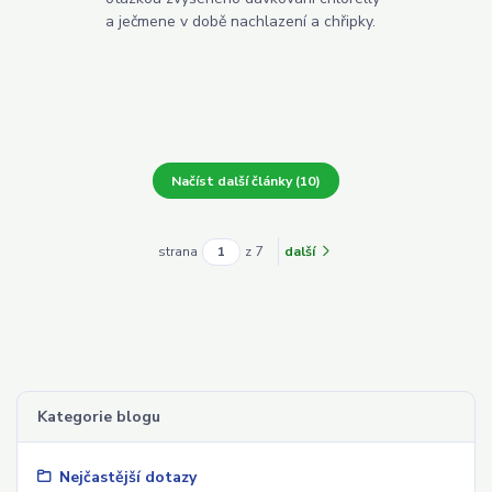
a ječmene v době nachlazení a chřipky.
Načíst další články (10)
strana
z 7
další
Kategorie blogu
Nejčastější dotazy