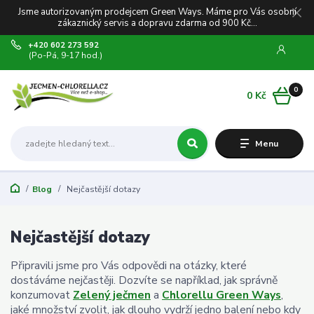
Jsme autorizovaným prodejcem Green Ways. Máme pro Vás osobní
zákaznický servis a dopravu zdarma od 900 Kč...
+420 602 273 592
(Po-Pá, 9-17 hod.)
0
0 Kč
Menu
Blog
Nejčastější dotazy
Nejčastější dotazy
Připravili jsme pro Vás odpovědi na otázky, které
dostáváme nejčastěji. Dozvíte se například, jak správně
konzumovat
Zelený ječmen
a
Chlorellu Green Ways
,
jaké množství zvolit, jak dlouho vydrží jedno balení nebo kdy