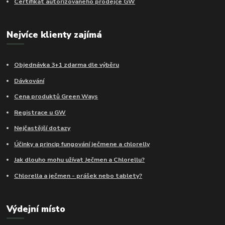
Certifikát autorizovaného prodejce GW
Nejvíce klienty zajímá
Objednávka 3+1 zdarma dle výběru
Dávkování
Cena produktů Green Ways
Registrace u GW
Nejčastější dotazy
Účinky a princip fungování ječmene a chlorelly
Jak dlouho mohu užívat Ječmen a Chlorellu?
Chlorella a ječmen - prášek nebo tablety?
Výdejní místo