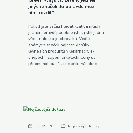
Green Ways vs. zelený ječmen
jiných značek. Je opravdu mezi
nimi rozdíl?
Pokud jste začali hledat kvalitní mladý
ječmen, pravděpodobně jste zjistili jednu
věc – nabídka je obrovská. Vedle
známých značek najdete desítky
levnějších produktů v lékárnách, e-
shopech i supermarketech. Ceny se
přitom mohou lišit i několikanásobně.
18
05
2026
Nejčastější dotazy